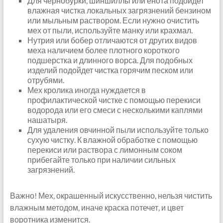
Для чернобурки, шиншиллы или енота подойдет
влажная чистка локальных загрязнений бензином
или мыльным раствором. Если нужно очистить
мех от пыли, используйте манку или крахмал.
Нутрия или бобер отличаются от других видов
меха наличием более плотного короткого
подшерстка и длинного ворса. Для подобных
изделий подойдет чистка горячим песком или
отрубями.
Мех кролика иногда нуждается в
профилактической чистке с помощью перекиси
водорода или его смеси с несколькими каплями
нашатыря.
Для удаления овчинной пыли используйте только
сухую чистку. К влажной обработке с помощью
перекиси или раствора с лимонным соком
прибегайте только при наличии сильных
загрязнений.
Важно! Мех, окрашенный искусственно, нельзя чистить
влажным методом, иначе краска потечет, и цвет
воротника изменится.