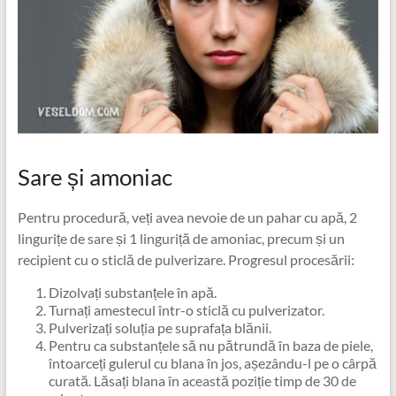
Sare și amoniac
Pentru procedură, veți avea nevoie de un pahar cu apă, 2
lingurițe de sare și 1 linguriță de amoniac, precum și un
recipient cu o sticlă de pulverizare. Progresul procesării:
Dizolvați substanțele în apă.
Turnați amestecul într-o sticlă cu pulverizator.
Pulverizați soluția pe suprafața blănii.
Pentru ca substanțele să nu pătrundă în baza de piele,
întoarceți gulerul cu blana în jos, așezându-l pe o cârpă
curată. Lăsați blana în această poziție timp de 30 de