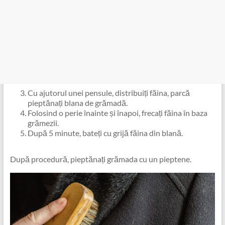
Cu ajutorul unei pensule, distribuiți făina, parcă
pieptănați blana de grămadă.
Folosind o perie înainte și înapoi, frecați făina în baza
grămezii.
După 5 minute, bateți cu grijă făina din blană.
După procedură, pieptănați grămada cu un pieptene.