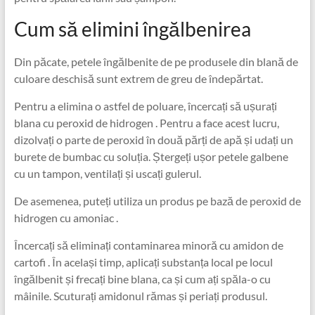
Cum să elimini îngălbenirea
Din păcate, petele îngălbenite de pe produsele din blană de
culoare deschisă sunt extrem de greu de îndepărtat.
Pentru a elimina o astfel de poluare, încercați să ușurați
blana cu peroxid de hidrogen . Pentru a face acest lucru,
dizolvați o parte de peroxid în două părți de apă și udați un
burete de bumbac cu soluția. Ștergeți ușor petele galbene
cu un tampon, ventilați și uscați gulerul.
De asemenea, puteți utiliza un produs pe bază de peroxid de
hidrogen cu amoniac .
Încercați să eliminați contaminarea minoră cu amidon de
cartofi . În același timp, aplicați substanța local pe locul
îngălbenit și frecați bine blana, ca și cum ați spăla-o cu
mâinile. Scuturați amidonul rămas și periați produsul.