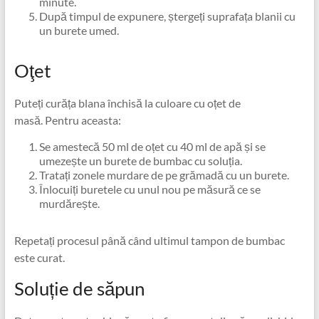
minute.
După timpul de expunere, ștergeți suprafața blanii cu
un burete umed.
Oţet
Puteți curăța blana închisă la culoare cu oțet de
masă. Pentru aceasta:
Se amestecă 50 ml de oțet cu 40 ml de apă și se
umezește un burete de bumbac cu soluția.
Tratați zonele murdare de pe grămadă cu un burete.
Înlocuiți buretele cu unul nou pe măsură ce se
murdărește.
Repetați procesul până când ultimul tampon de bumbac
este curat.
Soluție de săpun