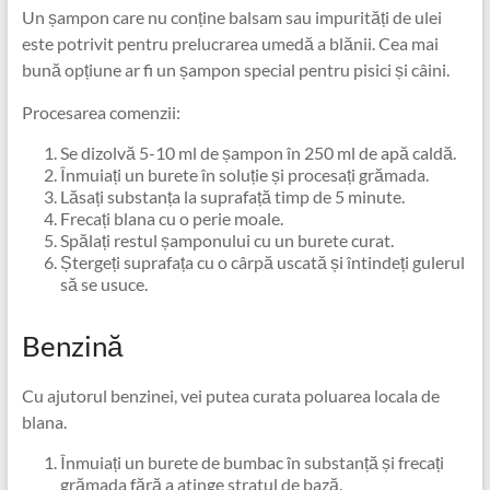
Un șampon care nu conține balsam sau impurități de ulei
este potrivit pentru prelucrarea umedă a blănii. Cea mai
bună opțiune ar fi un șampon special pentru pisici și câini.
Procesarea comenzii:
Se dizolvă 5-10 ml de șampon în 250 ml de apă caldă.
Înmuiați un burete în soluție și procesați grămada.
Lăsați substanța la suprafață timp de 5 minute.
Frecați blana cu o perie moale.
Spălați restul șamponului cu un burete curat.
Ștergeți suprafața cu o cârpă uscată și întindeți gulerul
să se usuce.
Benzină
Cu ajutorul benzinei, vei putea curata poluarea locala de
blana.
Înmuiați un burete de bumbac în substanță și frecați
grămada fără a atinge stratul de bază.