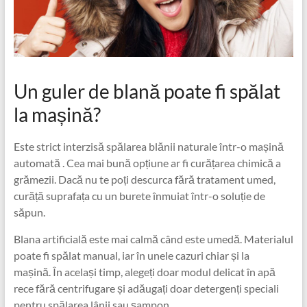
Un guler de blană poate fi spălat
la mașină?
Este strict interzisă spălarea blănii naturale într-o mașină
automată . Cea mai bună opțiune ar fi curățarea chimică a
grămezii. Dacă nu te poți descurca fără tratament umed,
curăță suprafața cu un burete înmuiat într-o soluție de
săpun.
Blana artificială este mai calmă când este umedă. Materialul
poate fi spălat manual, iar în unele cazuri chiar și la
mașină. În același timp, alegeți doar modul delicat în apă
rece fără centrifugare și adăugați doar detergenți speciali
pentru spălarea lânii sau șampon.