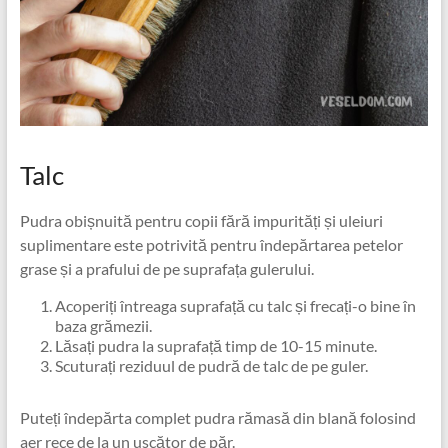
Talc
Pudra obișnuită pentru copii fără impurități și uleiuri
suplimentare este potrivită pentru îndepărtarea petelor
grase și a prafului de pe suprafața gulerului.
Acoperiți întreaga suprafață cu talc și frecați-o bine în
baza grămezii.
Lăsați pudra la suprafață timp de 10-15 minute.
Scuturați reziduul de pudră de talc de pe guler.
Puteți îndepărta complet pudra rămasă din blană folosind
aer rece de la un uscător de păr.