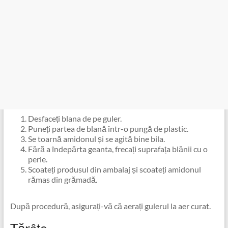
Desfaceți blana de pe guler.
Puneți partea de blană într-o pungă de plastic.
Se toarnă amidonul și se agită bine bila.
Fără a îndepărta geanta, frecați suprafața blănii cu o
perie.
Scoateți produsul din ambalaj și scoateți amidonul
rămas din grămadă.
După procedură, asigurați-vă că aerați gulerul la aer curat.
Tărâţe