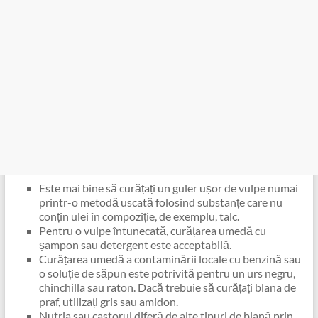
Este mai bine să curățați un guler ușor de vulpe numai
printr-o metodă uscată folosind substanțe care nu
conțin ulei în compoziție, de exemplu, talc.
Pentru o vulpe întunecată, curățarea umedă cu
șampon sau detergent este acceptabilă.
Curățarea umedă a contaminării locale cu benzină sau
o soluție de săpun este potrivită pentru un urs negru,
chinchilla sau raton. Dacă trebuie să curățați blana de
praf, utilizați gris sau amidon.
Nutria sau castorul diferă de alte tipuri de blană prin