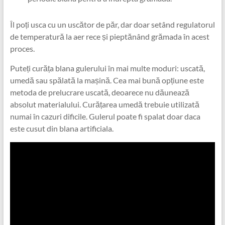
Îl poți usca cu un uscător de păr, dar doar setând regulatorul
de temperatură la aer rece și pieptănând grămada în acest
proces.
Puteți curăța blana gulerului în mai multe moduri: uscată,
umedă sau spălată la mașină. Cea mai bună opțiune este
metoda de prelucrare uscată, deoarece nu dăunează
absolut materialului. Curățarea umedă trebuie utilizată
numai în cazuri dificile. Gulerul poate fi spalat doar daca
este cusut din blana artificiala.