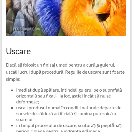
Uscare
Dacă ați folosit un finisaj umed pentru a curăța gulerul,
uscați lucrul după procedură. Regulile de uscare sunt foarte
simple:
imediat după spălare, întindeți gulerul pe o suprafață
orizontală sau fixați-l la loc, astfel încât să nu se
deformeze;
uscați produsul numai în condiții naturale departe de
sursele de căldură artificială și lumina puternică a
soarelui;
în timpul procesului de uscare, scuturați și pieptănați
periodic blana pentru a îndrepta grămada.