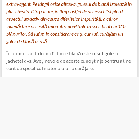
extravagant. Pe lângă orice altceva, gulerul de blană izolează în
plus chestia. Din păcate, în timp, astfel de accesorii își pierd
aspectul atractiv din cauza diferitelor impurități, a căror
îndepărtare necesită anumite cunoștințe în specificul curățării
blănurilor. Să luăm în considerare ce și cum să curățăm un
guler de blană acasă.
În primul rând, decideți din ce blană este cusut gulerul
jachetei dvs. Aveți nevoie de aceste cunoștințe pentru a ține
cont de specificul materialului la curățare.