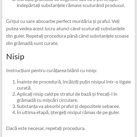
îndepărtați substanțele rămase scuturând produsul.
Grișul cu sare absoarbe perfect murdăria și praful. Veți
putea vedea acest lucru atunci când scuturați substanțele
din guler. Repetați procedura până când substanțele scoase
din grămadă sunt curate.
Nisip
Instrucțiuni pentru curățarea blănii cu nisip:
Înainte de procedură, încălziți puțin nisipul într-o tigaie
curată.
Aplicați nisip cald pe stratul de bază și frecați-l în
grămadă cu mișcări circulare.
Substanța va absorbi praful și depozitele sebacee.
În ultima etapă, ștergeți nisipul rămas de pe guler.
Dacă este necesar, repetați procedura.