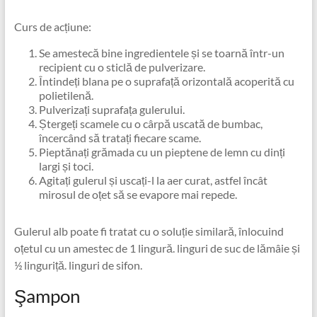
Curs de acțiune:
Se amestecă bine ingredientele și se toarnă într-un
recipient cu o sticlă de pulverizare.
Întindeți blana pe o suprafață orizontală acoperită cu
polietilenă.
Pulverizați suprafața gulerului.
Ștergeți scamele cu o cârpă uscată de bumbac,
încercând să tratați fiecare scame.
Pieptănați grămada cu un pieptene de lemn cu dinți
largi și toci.
Agitați gulerul și uscați-l la aer curat, astfel încât
mirosul de oțet să se evapore mai repede.
Gulerul alb poate fi tratat cu o soluție similară, înlocuind
oțetul cu un amestec de 1 lingură. linguri de suc de lămâie și
½ linguriță. linguri de sifon.
Şampon