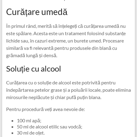
Curățare umedă
În primul rând, merită să înțelegeți că curățarea umedă nu
este spălare. Acesta este un tratament folosind substanțe
lichide sau, în cazuri extreme, un burete umed. Procesare
similară va fi relevantă pentru produsele din blană cu
grămadă lungă și densă.
Soluție cu alcool
Curățarea cu o soluție de alcool este potrivită pentru
îndepărtarea petelor grase și a poluării locale, poate elimina
mirosurile neplăcute și chiar pufă puțin blana.
Pentru procedură veți avea nevoie de:
100 ml apă;
50 ml de alcool etilic sau vodcă;
30 ml de oțet.