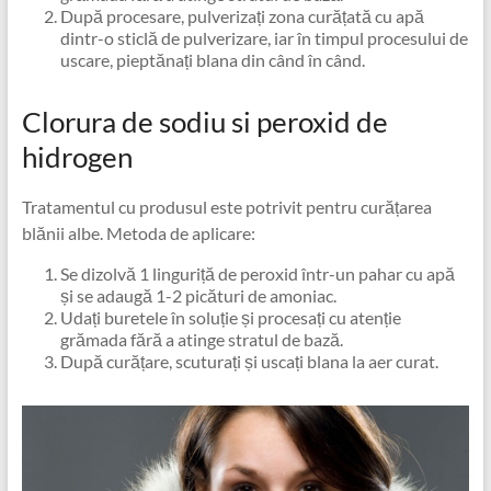
După procesare, pulverizați zona curățată cu apă
dintr-o sticlă de pulverizare, iar în timpul procesului de
uscare, pieptănați blana din când în când.
Clorura de sodiu si peroxid de
hidrogen
Tratamentul cu produsul este potrivit pentru curățarea
blănii albe. Metoda de aplicare:
Se dizolvă 1 linguriță de peroxid într-un pahar cu apă
și se adaugă 1-2 picături de amoniac.
Udați buretele în soluție și procesați cu atenție
grămada fără a atinge stratul de bază.
După curățare, scuturați și uscați blana la aer curat.