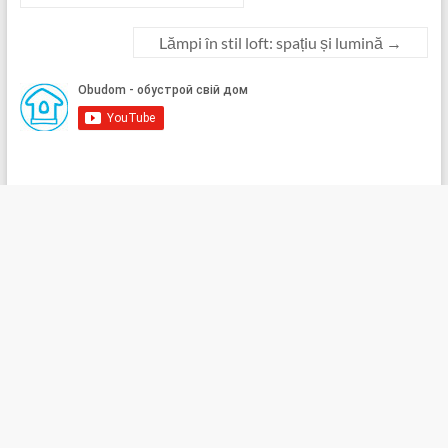
Lămpi în stil loft: spațiu și lumină
→