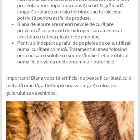
prezența unui subpar mai dens și scurt și grămadă
lungă. Curățarea cu nisip fierbinte sau tărâțe este
potrivită pentru astfel de produse.
Blana de iepure are uneori nevoie de curățare
preventivă cu peroxid de hidrogen sau amestecul
acestuia cu câteva picături de amoniac.
Pentru a îndepărta praful de pe pielea de oaie, utilizați
numai curățare chimică. Tratamentul umed folosind
peroxid sau o soluție cu suc de lămâie trebuie utilizat
numai în prezența unei contaminări puternice.
Important! Blana vopsită artificial nu poate fi curățată cu o
metodă umedă, altfel vopseaua va curge și culoarea
gulerului se va schimba.