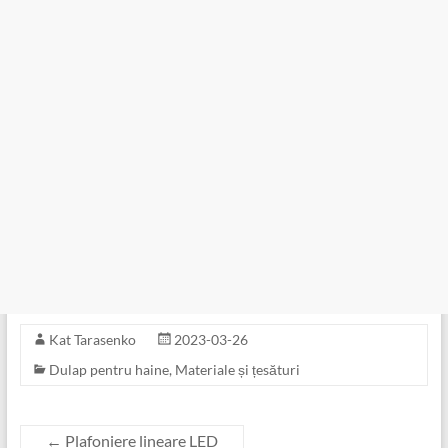
Kat Tarasenko
2023-03-26
Dulap pentru haine
,
Materiale și țesături
←
Plafoniere lineare LED