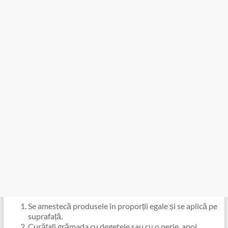
Se amestecă produsele în proporții egale și se aplică pe
suprafață.
Curățați grămada cu degetele sau cu o perie, apoi