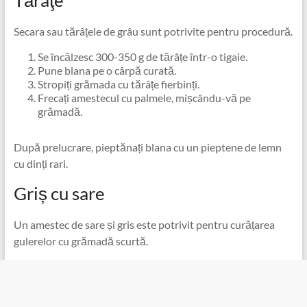
Secara sau tărâțele de grâu sunt potrivite pentru procedură.
Se încălzesc 300-350 g de tărâțe într-o tigaie.
Pune blana pe o cârpă curată.
Stropiți grămada cu tărâțe fierbinți.
Frecați amestecul cu palmele, mișcându-vă pe
grămadă.
După prelucrare, pieptănați blana cu un pieptene de lemn
cu dinți rari.
Griș cu sare
Un amestec de sare și gris este potrivit pentru curățarea
gulerelor cu grămadă scurtă.