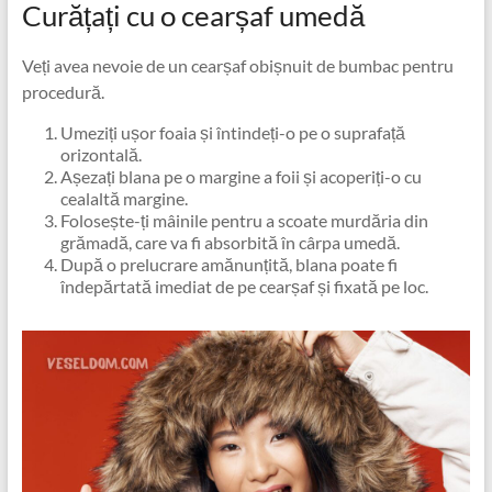
Curățați cu o cearșaf umedă
Veți avea nevoie de un cearșaf obișnuit de bumbac pentru
procedură.
Umeziți ușor foaia și întindeți-o pe o suprafață
orizontală.
Așezați blana pe o margine a foii și acoperiți-o cu
cealaltă margine.
Folosește-ți mâinile pentru a scoate murdăria din
grămadă, care va fi absorbită în cârpa umedă.
După o prelucrare amănunțită, blana poate fi
îndepărtată imediat de pe cearșaf și fixată pe loc.