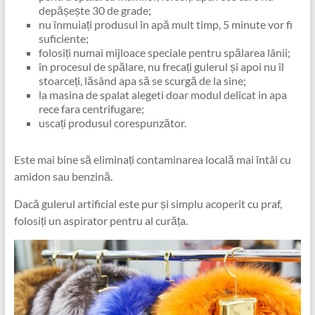
depășește 30 de grade;
nu înmuiați produsul în apă mult timp, 5 minute vor fi
suficiente;
folosiți numai mijloace speciale pentru spălarea lânii;
în procesul de spălare, nu frecați gulerul și apoi nu îl
stoarceți, lăsând apa să se scurgă de la sine;
la masina de spalat alegeti doar modul delicat in apa
rece fara centrifugare;
uscați produsul corespunzător.
Este mai bine să eliminați contaminarea locală mai întâi cu
amidon sau benzină.
Dacă gulerul artificial este pur și simplu acoperit cu praf,
folosiți un aspirator pentru al curăța.