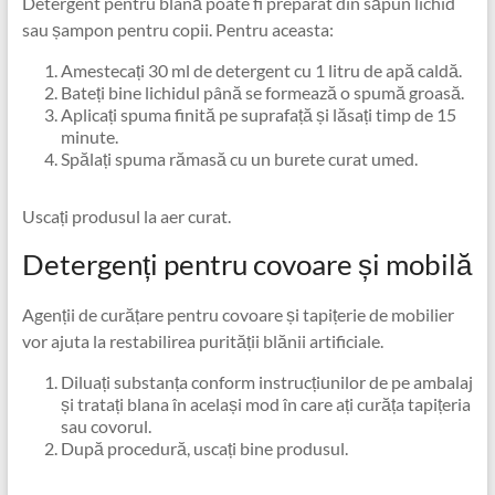
Detergent pentru blană poate fi preparat din săpun lichid
sau șampon pentru copii. Pentru aceasta:
Amestecați 30 ml de detergent cu 1 litru de apă caldă.
Bateți bine lichidul până se formează o spumă groasă.
Aplicați spuma finită pe suprafață și lăsați timp de 15
minute.
Spălați spuma rămasă cu un burete curat umed.
Uscați produsul la aer curat.
Detergenți pentru covoare și mobilă
Agenții de curățare pentru covoare și tapițerie de mobilier
vor ajuta la restabilirea purității blănii artificiale.
Diluați substanța conform instrucțiunilor de pe ambalaj
și tratați blana în același mod în care ați curăța tapițeria
sau covorul.
După procedură, uscați bine produsul.