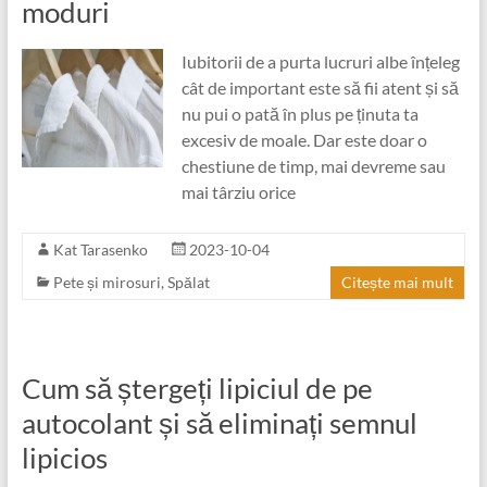
moduri
Iubitorii de a purta lucruri albe înțeleg
cât de important este să fii atent și să
nu pui o pată în plus pe ținuta ta
excesiv de moale. Dar este doar o
chestiune de timp, mai devreme sau
mai târziu orice
Kat Tarasenko
2023-10-04
Pete și mirosuri
,
Spălat
Citește mai mult
Cum să ștergeți lipiciul de pe
autocolant și să eliminați semnul
lipicios