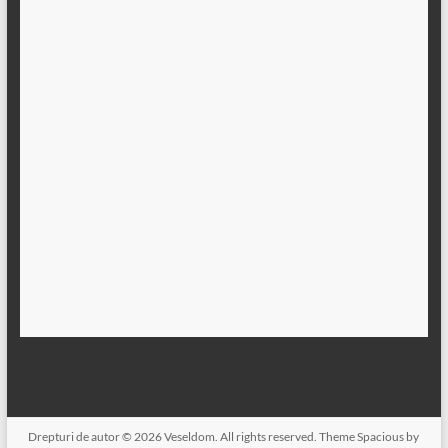
Drepturi de autor © 2026
Veseldom
. All rights reserved. Theme
Spacious
by