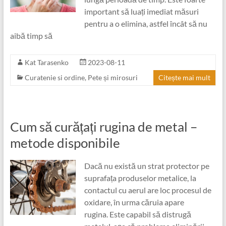
important să luați imediat măsuri
pentru a o elimina, astfel încât să nu
aibă timp să
Kat Tarasenko
2023-08-11
Curatenie si ordine
,
Pete și mirosuri
Citește mai mult
Cum să curățați rugina de metal –
metode disponibile
Dacă nu există un strat protector pe
suprafața produselor metalice, la
contactul cu aerul are loc procesul de
oxidare, în urma căruia apare
rugina. Este capabil să distrugă