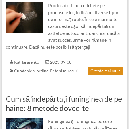
Producătorii pun etichete pe
produsele lor, indicând diverse tipuri
de informații utile. În cele mai multe
cazuri, este ușor să îndepărtați un
astfel de autocolant, dar chiar dacă a
avut succes, urme vor rămâne în
continuare. Dacă nu este posibil să ștergeți
Kat Tarasenko
2023-09-08
Curatenie si ordine
,
Pete și mirosuri
Citește mai mult
Cum să îndepărtați funinginea de pe
haine: 8 metode dovedite
Funinginea și funinginea pe corp
rămân întotdeauna după curățarea