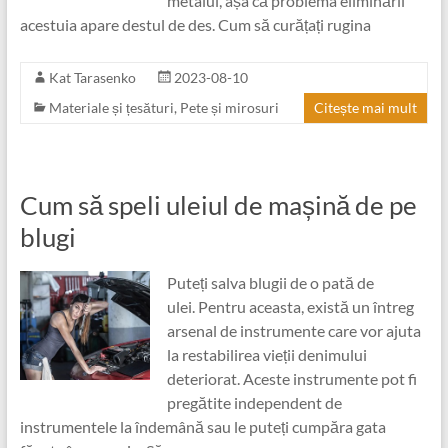
metalul, așa că problema eliminării
acestuia apare destul de des. Cum să curățați rugina
Kat Tarasenko
2023-08-10
Materiale și țesături
,
Pete și mirosuri
Citește mai mult
Cum să speli uleiul de mașină de pe
blugi
Puteți salva blugii de o pată de
ulei. Pentru aceasta, există un întreg
arsenal de instrumente care vor ajuta
la restabilirea vieții denimului
deteriorat. Aceste instrumente pot fi
pregătite independent de
instrumentele la îndemână sau le puteți cumpăra gata