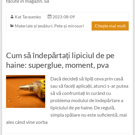
făcute în magazin. Să
Kat Tarasenko
2023-08-09
Materiale și țesături
,
Pete și mirosuri
Citește mai mult
Cum să îndepărtați lipiciul de pe
haine: superglue, moment, pva
Dacă decideți să lipiți ceva prin casă
sau să faceți aplicații, atunci s-ar putea
să vă confruntați în curând cu
problema modului de îndepărtare a
lipiciului de pe haine. De regulă,
simpla spălare nu este suficientă, mai
ales când vine vorba