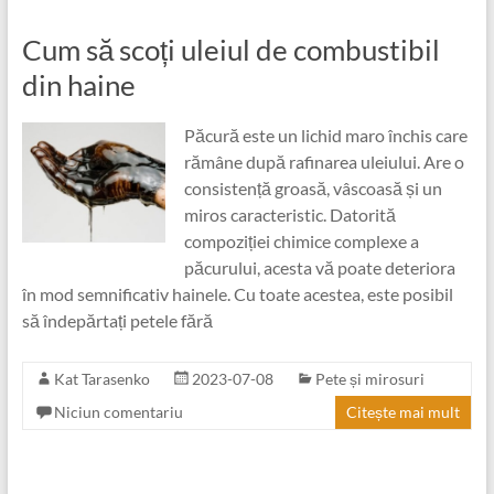
Cum să scoți uleiul de combustibil
din haine
Păcură este un lichid maro închis care
rămâne după rafinarea uleiului. Are o
consistență groasă, vâscoasă și un
miros caracteristic. Datorită
compoziției chimice complexe a
păcurului, acesta vă poate deteriora
în mod semnificativ hainele. Cu toate acestea, este posibil
să îndepărtați petele fără
Kat Tarasenko
2023-07-08
Pete și mirosuri
Niciun comentariu
Citește mai mult