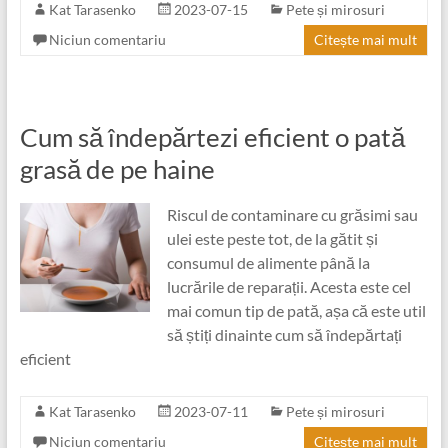
Kat Tarasenko
2023-07-15
Pete și mirosuri
Niciun comentariu
Citește mai mult
Cum să îndepărtezi eficient o pată
grasă de pe haine
Riscul de contaminare cu grăsimi sau
ulei este peste tot, de la gătit și
consumul de alimente până la
lucrările de reparații. Acesta este cel
mai comun tip de pată, așa că este util
să știți dinainte cum să îndepărtați
eficient
Kat Tarasenko
2023-07-11
Pete și mirosuri
Niciun comentariu
Citește mai mult