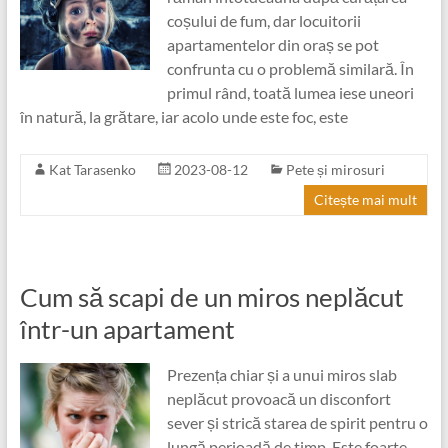
coșului de fum, dar locuitorii
apartamentelor din oraș se pot
confrunta cu o problemă similară. În
primul rând, toată lumea iese uneori
în natură, la grătare, iar acolo unde este foc, este
Kat Tarasenko
2023-08-12
Pete și mirosuri
Citește mai mult
Cum să scapi de un miros neplăcut
într-un apartament
Prezența chiar și a unui miros slab
neplăcut provoacă un disconfort
sever și strică starea de spirit pentru o
lungă perioadă de timp. Este foarte