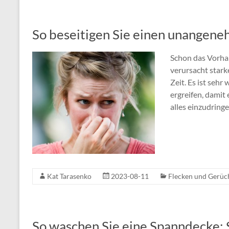
So beseitigen Sie einen unangen
Schon das Vorh
verursacht stark
Zeit. Es ist seh
ergreifen, damit 
alles einzudringe
Kat Tarasenko
2023-08-11
Flecken und Gerüc
So waschen Sie eine Spanndecke: S