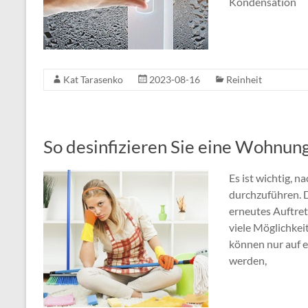
Kondensation
Kat Tarasenko
2023-08-16
Reinheit
So desinfizieren Sie eine Wohnun
Es ist wichtig, 
durchzuführen. D
erneutes Auftret
viele Möglichkei
können nur auf 
werden,