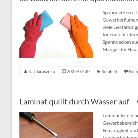
Spanndecken erf
Gewerberäumen se
viele Gestaltun
Innenarchitektur
Spanndecken auch
Mängel der Haup
Kat Tarasenko
2023-07-30
Reinheit
Kei
Laminat quillt durch Wasser auf –
Laminat ist ein 
Gewerbebereich e
Feuchtigkeit und
Laminatbodenbesi