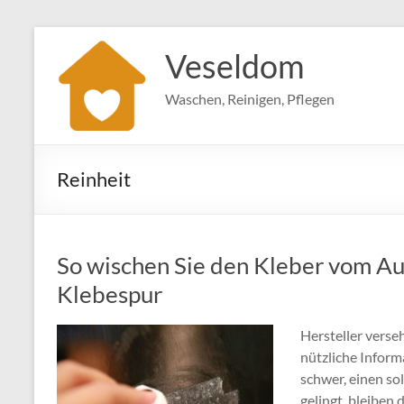
Zum
Inhalt
Veseldom
springen
Waschen, Reinigen, Pflegen
Reinheit
So wischen Sie den Kleber vom Au
Klebespur
Hersteller verse
nützliche Informa
schwer, einen so
gelingt, bleiben