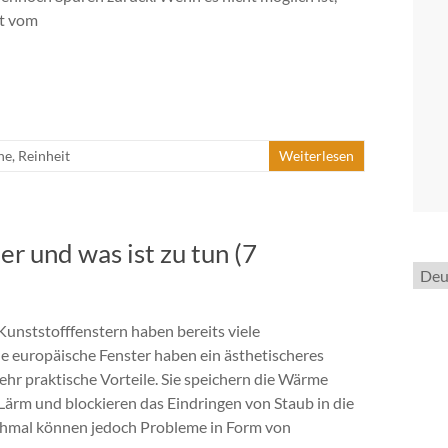
rt vom
he
,
Reinheit
Weiterlesen
r und was ist zu tun (7
Spra
ausw
Kunststofffenstern haben bereits viele
e europäische Fenster haben ein ästhetischeres
r praktische Vorteile. Sie speichern die Wärme
n Lärm und blockieren das Eindringen von Staub in die
mal können jedoch Probleme in Form von