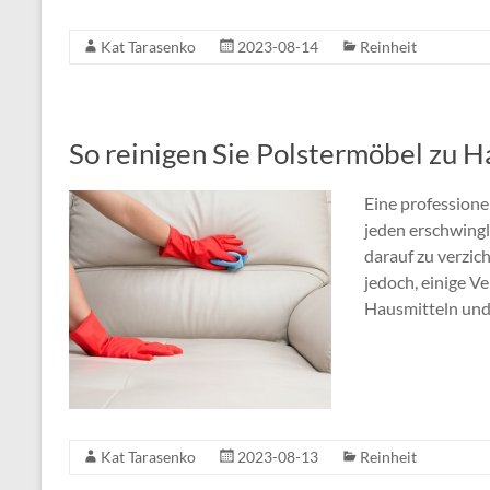
Kat Tarasenko
2023-08-14
Reinheit
So reinigen Sie Polstermöbel zu 
Eine professione
jeden erschwingl
darauf zu verzic
jedoch, einige V
Hausmitteln und
Kat Tarasenko
2023-08-13
Reinheit