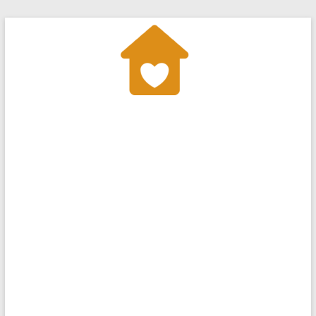
Salta
al
contenuto