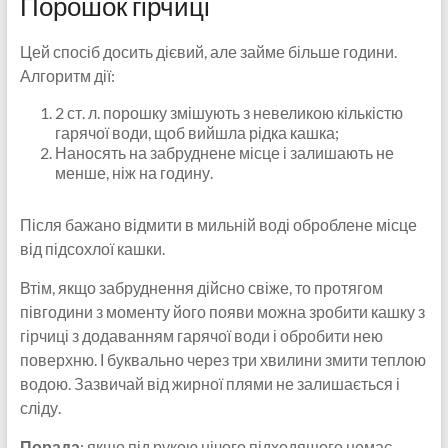
Порошок гірчиці
Цей спосіб досить дієвий, але займе більше години.
Алгоритм дії:
2 ст. л. порошку змішують з невеликою кількістю
гарячої води, щоб вийшла рідка кашка;
Наносять на забруднене місце і залишають не
менше, ніж на годину.
Після бажано відмити в мильній воді оброблене місце
від підсохлої кашки.
Втім, якщо забруднення дійсно свіже, то протягом
півгодини з моменту його появи можна зробити кашку з
гірчиці з додаванням гарячої води і обробити нею
поверхню. І буквально через три хвилини змити теплою
водою. Зазвичай від жирної плями не залишається і
сліду.
Порада
: якщо під рукою нічого підходящого немає,