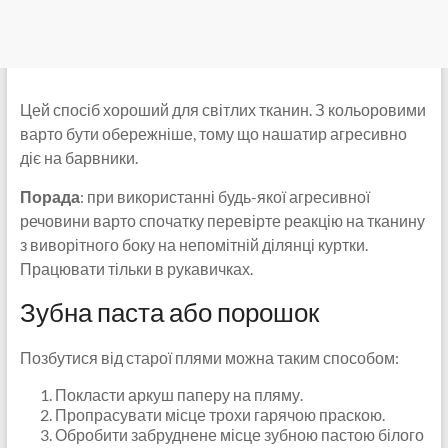
Цей спосіб хороший для світлих тканин. З кольоровими
варто бути обережніше, тому що нашатир агресивно
діє на барвники.
Порада
: при використанні будь-якої агресивної
речовини варто спочатку перевірте реакцію на тканину
з виворітного боку на непомітній ділянці куртки.
Працювати тільки в рукавичках.
Зубна паста або порошок
Позбутися від старої плями можна таким способом:
Покласти аркуш паперу на пляму.
Пропрасувати місце трохи гарячою праскою.
Обробити забруднене місце зубною пастою білого