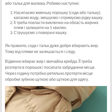
або тальк для малюка. Робимо наступне:
Насипаємо жменьку порошку (соди або тальку),
капаємо воду, змішуємо і отримуємо рідку кашку.
Її треба покласти виключно на область жирних
плям і залишити на 5 хвилин.
Струшуємо з поверхні кашку.
Як правило, сода і тальк дуже добре вбирають жир.
Тому від плями не залишається і сліду.
Відмінно вбирає жир і звичайна крейда. ЇЇ треба
розтерти в порошок і посипати забруднене місце.
Через годину потрібно ретельно протерти місце
обробки зубною щіткою або щіткою для одягу.