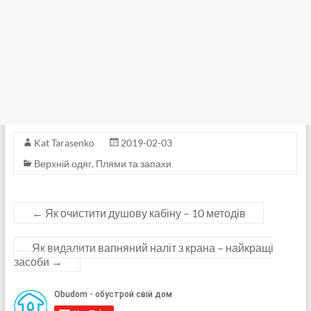
Kat Tarasenko
2019-02-03
Верхній одяг
,
Плями та запахи
←
Як очистити душову кабіну – 10 методів
Як видалити вапняний наліт з крана – найкращі
засоби
→