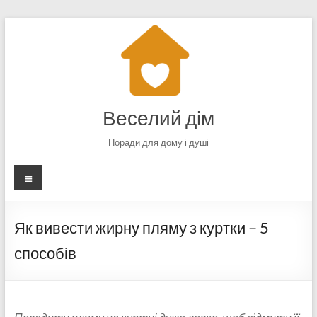
Перейти
до
вмісту
Веселий дім
Поради для дому і душі
Меню
Як вивести жирну пляму з куртки – 5
способів