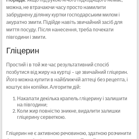
можна, не втрачаючи часу просто намилити
забруднену ділянку куртки господарським милом і
акуратно змити. Підійде навіть звичайний засіб для
миття посуду. Після нанесення, треба почекати
півгодини і змити.
Гліцерин
Простий і в той же час результативний спосіб
позбутися від жиру на куртці – це звичайний гліцерин.
Його можна купити в найближчій аптеці без рецепта, і
коштує він копійки. Алгоритм дій:
Накапати декілька крапель гліцерину і залишити
на півгодини;
Коли жир повністю зникне, видалити залишки
гліцерину серветкою.
Гліцерин не є активною речовиною, здатною розчинити