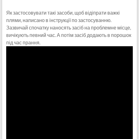
Як застосовувати такі засоби, щоб відіпрати важкі
плями, написано в інструкції по застосуванню.
Зазвичай спочатку наносять засіб на проблемне місце,
вичікують певний час. А потім засіб додають в порошок
під час прання.