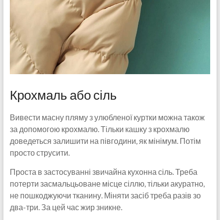
Крохмаль або сіль
Вивести масну пляму з улюбленої куртки можна також
за допомогою крохмалю. Тільки кашку з крохмалю
доведеться залишити на півгодини, як мінімум. Потім
просто струсити.
Проста в застосуванні звичайна кухонна сіль. Треба
потерти засмальцьоване місце сіллю, тільки акуратно,
не пошкоджуючи тканину. Міняти засіб треба разів зо
два-три. За цей час жир зникне.