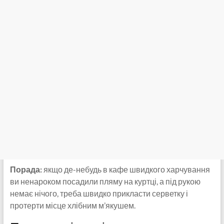
Порада:
якщо де-небудь в кафе швидкого харчування
ви ненароком посадили пляму на куртці, а під рукою
немає нічого, треба швидко прикласти серветку і
протерти місце хлібним м’якушем.