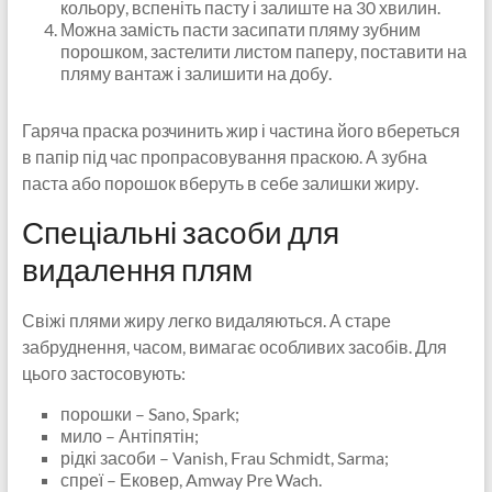
кольору, вспеніть пасту і залиште на 30 хвилин.
Можна замість пасти засипати пляму зубним
порошком, застелити листом паперу, поставити на
пляму вантаж і залишити на добу.
Гаряча праска розчинить жир і частина його вбереться
в папір під час пропрасовування праскою. А зубна
паста або порошок вберуть в себе залишки жиру.
Спеціальні засоби для
видалення плям
Свіжі плями жиру легко видаляються. А старе
забруднення, часом, вимагає особливих засобів. Для
цього застосовують:
порошки – Sano, Spark;
мило – Антіпятін;
рідкі засоби – Vanish, Frau Schmidt, Sarma;
спреї – Ековер, Amway Pre Wach.