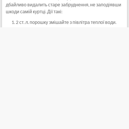
дбайливо видалить старе забруднення, не заподіявши
шкоди самій куртці. Дії такі:
2 ст. л. порошку змішайте з півлітра теплої води.