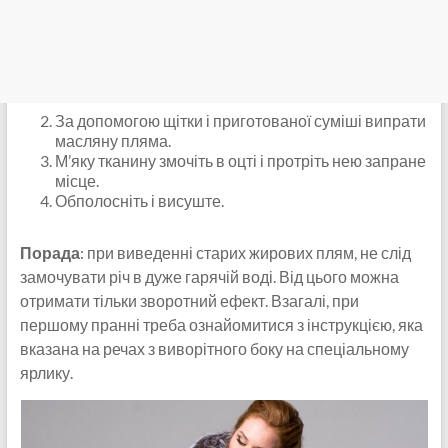
За допомогою щітки і приготованої суміші випрати
масляну пляма.
М’яку тканину змочіть в оцті і протріть нею запране
місце.
Обполосніть і висуште.
Порада
: при виведенні старих жирових плям, не слід
замочувати річ в дуже гарячій воді. Від цього можна
отримати тільки зворотний ефект. Взагалі, при
першому пранні треба ознайомитися з інструкцією, яка
вказана на речах з виворітного боку на спеціальному
ярлику.