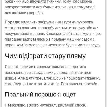
барвники або зіпсувати тканину. Тому його можна
використовувати для будь-яких тканин, в тому числі
для шкіряних виробів.
Порада
: видалити забруднення з куртки-пуховика
можна за допомогою засобу для миття посуду або для
посудомийної машини. Капаємо засіб на пляму, а через
півгодини відправляємо в пральну машину разом з
порошком і столовою ложкою засобу для миття посуду.
Чим відіпрати стару пляму
Якщо зі свіжими жирними плямами впоратися
нескладно, то з застарілими доведеться возитися
довше. Але діяти треба так, щоб не пошкодити тканину
самої куртки і не втратити колір. Розглянемо способи.
Пральний порошок і оцет
Неважливо, з якого матеріалу річ, такий спосіб