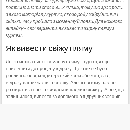
Посадити пляму на куртці дуже легко, щоб відмити її,
потрібно знати способи. Їх кілька, тому що грає роль,
з якого матеріалу куртка, якого роду забруднення і
скільки часу пройшло з моменту її появи. Для кожного
випадку – свої варіанти, як вивести жирну пляму з
куртки.
Як вивести свіжу пляму
Легко можна вивести масну пляму з куртки, якщо
приступити до процесу відразу. Що б це не було –
рослинна олія, кондитерський крем або жир, слід
відразу ж прикласти серветку. Але ні в якому разі не
розтирати, а просто видалити надлишок жиру. А все, що
залишилося, вивести за допомогою підручних засобів.