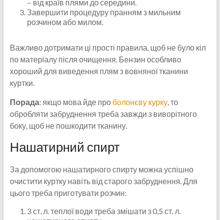
– від країв плями до середини.
Завершити процедуру пранням з мильним
розчином або милом.
Важливо дотримати ці прості правила, щоб не було кіл
по матеріалу після очищення. Бензин особливо
хороший для виведення плям з вовняної тканини
куртки.
Порада
: якщо мова йде про
болонєву курку
, то
обробляти забруднення треба завжди з виворітного
боку, щоб не пошкодити тканину.
Нашатирний спирт
За допомогою нашатирного спирту можна успішно
очистити куртку навіть від старого забруднення. Для
цього треба приготувати розчин:
3 ст. л. теплої води треба змішати з 0,5 ст. л.