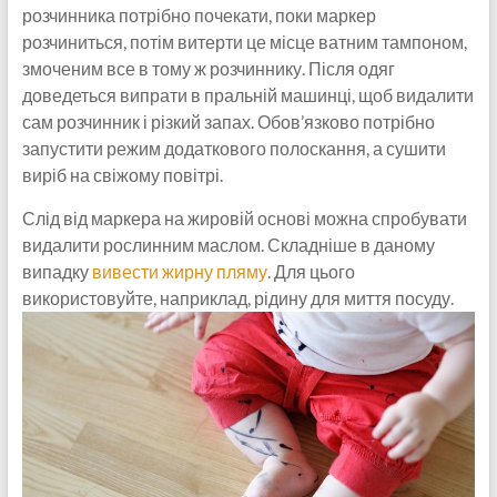
розчинника потрібно почекати, поки маркер
розчиниться, потім витерти це місце ватним тампоном,
змоченим все в тому ж розчиннику. Після одяг
доведеться випрати в пральній машинці, щоб видалити
сам розчинник і різкий запах. Обов’язково потрібно
запустити режим додаткового полоскання, а сушити
виріб на свіжому повітрі.
Слід від маркера на жировій основі можна спробувати
видалити рослинним маслом. Складніше в даному
випадку
вивести жирну пляму
. Для цього
використовуйте, наприклад, рідину для миття посуду.