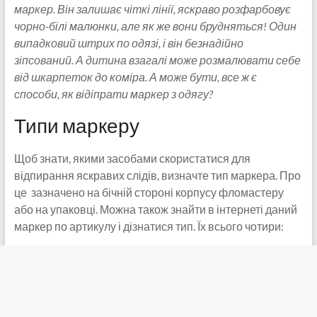
маркер. Він залишає чіткі лінії, яскраво розфарбовує
чорно-білі малюнки, але як же вони брудняться! Один
випадковий штрих по одязі, і він безнадійно
зіпсований. А дитина взагалі може розмалювати себе
від шкарпеток до коміра. А може бути, все ж є
способи, як відіпрати маркер з одягу?
Типи маркеру
Щоб знати, якими засобами скористатися для
відпирання яскравих слідів, визначте тип маркера. Про
це зазначено на бічній стороні корпусу фломастеру
або на упаковці. Можна також знайти в інтернеті даний
маркер по артикулу і дізнатися тип. Їх всього чотири: