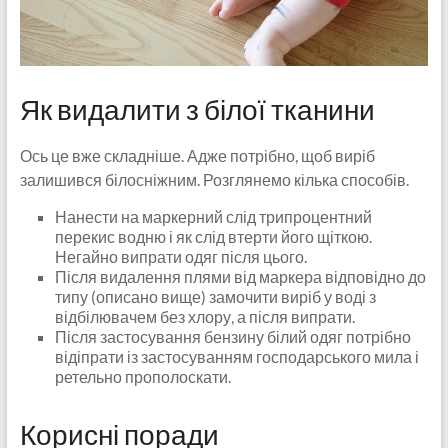
Як видалити з білої тканини
Ось це вже складніше. Адже потрібно, щоб виріб
залишився білосніжним. Розглянемо кілька способів.
Нанести на маркерний слід трипроцентний
перекис водню і як слід втерти його щіткою.
Негайно випрати одяг після цього.
Після видалення плями від маркера відповідно до
типу (описано вище) замочити виріб у воді з
відбілювачем без хлору, а після випрати.
Після застосування бензину білий одяг потрібно
відіпрати із застосуванням господарського мила і
ретельно прополоскати.
Корисні поради