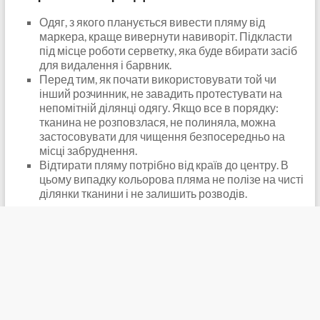
Одяг, з якого планується вивести пляму від
маркера, краще вивернути навиворіт. Підкласти
під місце роботи серветку, яка буде вбирати засіб
для видалення і барвник.
Перед тим, як почати використовувати той чи
інший розчинник, не завадить протестувати на
непомітній ділянці одягу. Якщо все в порядку:
тканина не розповзлася, не полиняла, можна
застосовувати для чищення безпосередньо на
місці забруднення.
Відтирати пляму потрібно від країв до центру. В
цьому випадку кольорова пляма не полізе на чисті
ділянки тканини і не залишить розводів.