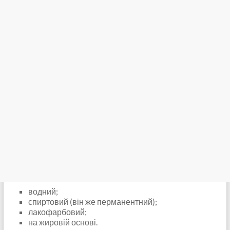
водний;
спиртовий (він же перманентний);
лакофарбовий;
на жировій основі.