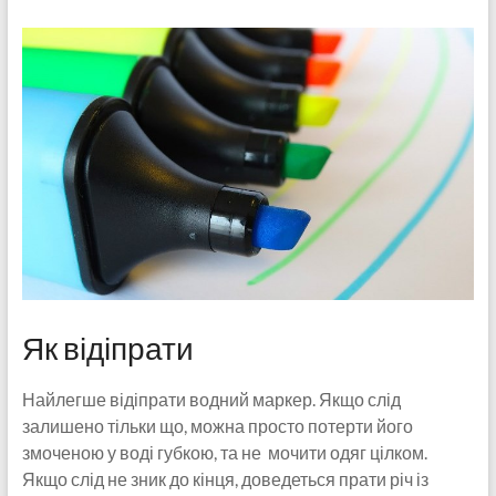
Як відіпрати
Найлегше відіпрати водний маркер. Якщо слід
залишено тільки що, можна просто потерти його
змоченою у воді губкою, та не мочити одяг цілком.
Якщо слід не зник до кінця, доведеться прати річ із