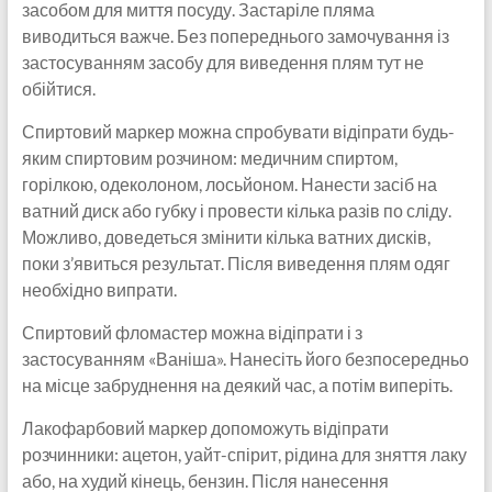
засобом для миття посуду. Застаріле пляма
виводиться важче. Без попереднього замочування із
застосуванням засобу для виведення плям тут не
обійтися.
Спиртовий маркер можна спробувати відіпрати будь-
яким спиртовим розчином: медичним спиртом,
горілкою, одеколоном, лосьйоном. Нанести засіб на
ватний диск або губку і провести кілька разів по сліду.
Можливо, доведеться змінити кілька ватних дисків,
поки з’явиться результат. Після виведення плям одяг
необхідно випрати.
Спиртовий фломастер можна відіпрати і з
застосуванням «Ваніша». Нанесіть його безпосередньо
на місце забруднення на деякий час, а потім виперіть.
Лакофарбовий маркер допоможуть відіпрати
розчинники: ацетон, уайт-спірит, рідина для зняття лаку
або, на худий кінець, бензин. Після нанесення