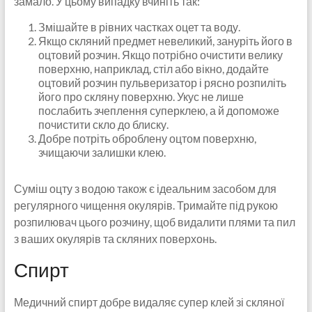
замало. У цьому випадку вчиніть так:
Змішайте в рівних частках оцет та воду.
Якщо скляний предмет невеликий, зануріть його в
оцтовий розчин. Якщо потрібно очистити велику
поверхню, наприклад, стіл або вікно, додайте
оцтовий розчин пульверизатор і рясно розпиліть
його про скляну поверхню. Укус не лише
послабить зчеплення суперклею, а й допоможе
почистити скло до блиску.
Добре потріть оброблену оцтом поверхню,
зчищаючи залишки клею.
Суміш оцту з водою також є ідеальним засобом для
регулярного чищення окулярів. Тримайте під рукою
розпилювач цього розчину, щоб видалити плями та пил
з ваших окулярів та скляних поверхонь.
Спирт
Медичний спирт добре видаляє супер клей зі скляної