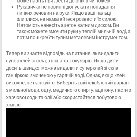
може навіть призвести до опіків чи пожежі.
Рукавички не повинні допускати попадання
липких речовин на руки. Якщо ваші пальці
злиплися, не намагайтеся розвести їх силою.
Натомість нанесіть ацетон ватним диском. Ви
також можете змочити руки у теплій мильній воді, а
потім пошкребти тупим металевим інструментом.
Тепер ви знаєте відповідь на питання, як видалити
супер клей зі скла, з вікна та з окулярів. Якщо діяти
досить швидко, можна видалити суперклей зі скла
ганчіркою, змоченою у гарячій воді. Однак, якщо клей
висохне, не панікуйте. Виберіть свій улюблений варіант
з мильної води, оцту, медичного спирту, ацетону, пасти з
харчової соди та олії або скористайтеся побутовою
хімією.