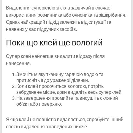
Видалення суперклею зі скла зазвичай включає
використання розчинника або очисника та зішкрібання.
Однак найкращий підхід залежить від ситуації та
наявних у вас підручних засобів.
Поки що клей ще вологий
Супер клей найлегше видалити відразу після
нанесення.
Змочіть м’яку тканину гарячою водою та
притисніть її до ураженої ділянки.
Коли клей просочиться вологою, потріть
забруднене місце, доки видаліть весь суперклей.
На завершення промийте та висушіть скляний
об’єкт або поверхню.
Якщо клей не повністю видаляється, спробуйте інший
спосіб видалення з наведених нижче.