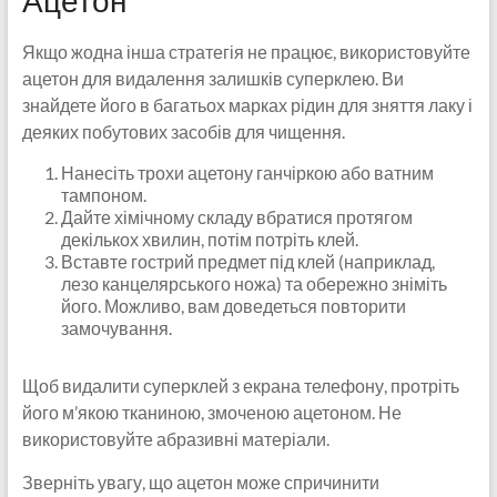
Якщо жодна інша стратегія не працює, використовуйте
ацетон для видалення залишків суперклею. Ви
знайдете його в багатьох марках рідин для зняття лаку і
деяких побутових засобів для чищення.
Нанесіть трохи ацетону ганчіркою або ватним
тампоном.
Дайте хімічному складу вбратися протягом
декількох хвилин, потім потріть клей.
Вставте гострий предмет під клей (наприклад,
лезо канцелярського ножа) та обережно зніміть
його. Можливо, вам доведеться повторити
замочування.
Щоб видалити суперклей з екрана телефону, протріть
його м’якою тканиною, змоченою ацетоном. Не
використовуйте абразивні матеріали.
Зверніть увагу, що ацетон може спричинити