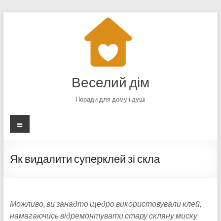
Перейти
до
вмісту
Веселий дім
Поради для дому і душі
Меню
Як видалити суперклей зі скла
Можливо, ви занадто щедро використовували клей,
намагаючись відремонтувати стару скляну миску