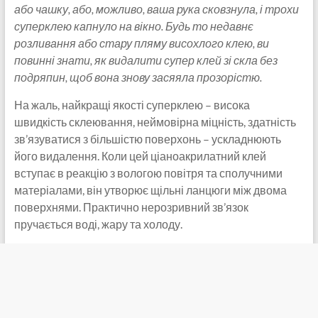
або чашку, або, можливо, ваша рука сковзнула, і трохи
суперклею капнуло на вікно. Будь то недавнє
розливання або стару пляму висохлого клею, ви
повинні знати, як видалити супер клей зі скла без
подряпин, щоб вона знову засяяла прозорістю.
На жаль, найкращі якості суперклею – висока
швидкість склеювання, неймовірна міцність, здатність
зв’язуватися з більшістю поверхонь – ускладнюють
його видалення. Коли цей ціаноакрилатний клей
вступає в реакцію з вологою повітря та сполучними
матеріалами, він утворює щільні ланцюги між двома
поверхнями. Практично нерозривний зв’язок
пручається воді, жару та холоду.