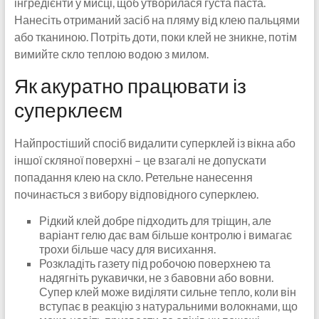
інгредієнти у мисці, щоб утворилася густа паста.
Нанесіть отриманий засіб на пляму від клею пальцями
або тканиною. Потріть доти, поки клей не зникне, потім
вимийте скло теплою водою з милом.
Як акуратно працювати із
суперклеєм
Найпростіший спосіб видалити суперклей із вікна або
іншої скляної поверхні – це взагалі не допускати
попадання клею на скло. Ретельне нанесення
починається з вибору відповідного суперклею.
Рідкий клей добре підходить для тріщин, але
варіант гелю дає вам більше контролю і вимагає
трохи більше часу для висихання.
Розкладіть газету під робочою поверхнею та
надягніть рукавички, не з бавовни або вовни.
Супер клей може виділяти сильне тепло, коли він
вступає в реакцію з натуральними волокнами, що