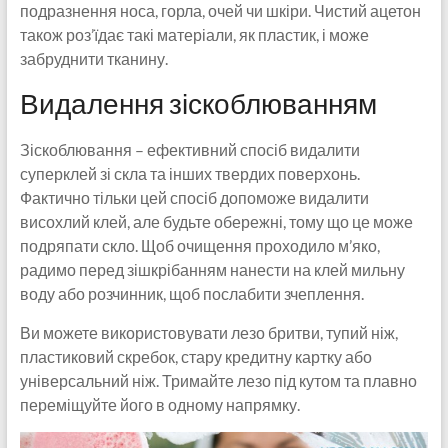
подразнення носа, горла, очей чи шкіри. Чистий ацетон
також роз’їдає такі матеріали, як пластик, і може
забруднити тканину.
Видалення зіскоблюванням
Зіскоблювання – ефективний спосіб видалити
суперклей зі скла та інших твердих поверхонь.
Фактично тільки цей спосіб допоможе видалити
висохлий клей, але будьте обережні, тому що це може
подряпати скло. Щоб очищення проходило м’яко,
радимо перед зішкрібанням нанести на клей мильну
воду або розчинник, щоб послабити зчеплення.
Ви можете використовувати лезо бритви, тупий ніж,
пластиковий скребок, стару кредитну картку або
універсальний ніж. Тримайте лезо під кутом та плавно
переміщуйте його в одному напрямку.