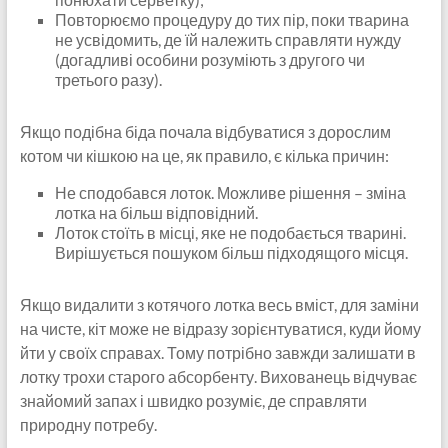
Повторюємо процедуру до тих пір, поки тварина
не усвідомить, де їй належить справляти нужду
(догадливі особини розуміють з другого чи
третього разу).
Якщо подібна біда почала відбуватися з дорослим
котом чи кішкою на це, як правило, є кілька причин:
Не сподобався лоток. Можливе рішення – зміна
лотка на більш відповідний.
Лоток стоїть в місці, яке не подобається тварині.
Вирішується пошуком більш підходящого місця.
Якщо видалити з котячого лотка весь вміст, для заміни
на чисте, кіт може не відразу зорієнтуватися, куди йому
йти у своїх справах. Тому потрібно завжди залишати в
лотку трохи старого абсорбенту. Вихованець відчуває
знайомий запах і швидко розуміє, де справляти
природну потребу.