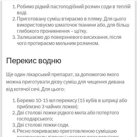
Робимо рідкий пастоподібний розчин соди в теплій
воді.
Приготовану суміш втираємо в пляму. Для цього
використовуємо шматочок тканини або, для більш
глибокого проникнення – щітку.
Залишаємо до поверхневого висихання, після
чого протираємо мильним розчином.
Перекис водню
Ще один лікарський препарат, за допомогою якого
можна приготувати дієву суміш для чищення дивана
від котячої сечі. Для цього:
Беремо 10-15 мл перекису (15 кубів в шприці або
приблизно 3 чайних ложки);
Дві столові ложки рідкого мила або потертого
господарського;
Дві столові ложки соди.
Рясно покриваємо приготовленою сумішшю
постраждалу ділянку і чекаємо поки повністю