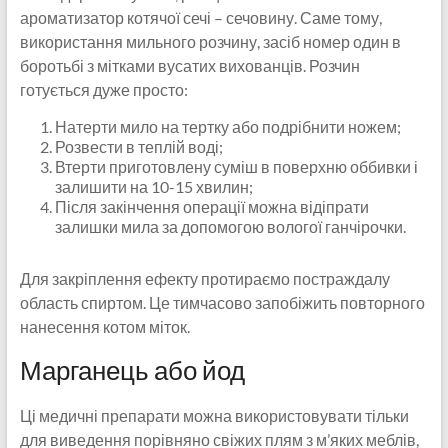
ароматизатор котячої сечі – сечовину. Саме тому,
використання мильного розчину, засіб номер один в
боротьбі з мітками вусатих вихованців. Розчин
готується дуже просто:
Натерти мило на тертку або подрібнити ножем;
Розвести в теплій воді;
Втерти приготовлену суміш в поверхню оббивки і
залишити на 10-15 хвилин;
Після закінчення операції можна відіпрати
залишки мила за допомогою вологої ганчірочки.
Для закріплення ефекту протираємо постраждалу
область спиртом. Це тимчасово запобіжить повторного
нанесення котом міток.
Марганець або йод
Ці медичні препарати можна використовувати тільки
для виведення порівняно свіжих плям з м’яких меблів,