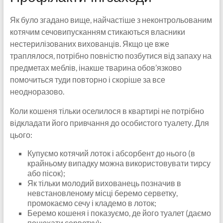
Як було згадано вище, найчастіше з неконтрольованим
котячим сечовипусканням стикаються власники
нестерилізованих вихованців. Якщо це вже
траплялося, потрібно повністю позбутися від запаху на
предметах меблів, інакше тварина обов’язково
помочиться туди повторно і скоріше за все
неодноразово.
Коли кошеня тільки оселилося в квартирі не потрібно
відкладати його привчання до особистого туалету. Для
цього:
Купуємо котячий лоток і абсорбент до нього (в
крайньому випадку можна використовувати тирсу
або пісок);
Як тільки молодий вихованець позначив в
невстановленому місці беремо серветку,
промокаємо сечу і кладемо в лоток;
Беремо кошеня і показуємо, де його туалет (даємо
понюхати серветку);