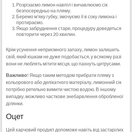
Розрізаємо лимон навпіл і вичавлюємо сік
безпосередньо на пляму.
Беремо м’яку губку, змочуємо її в соку лимона і
протираємо.
Якщо забруднення старе, процедуру доведеться
повторити через 20 хвилин.
Крім усунення неприємного запаху, лимон залишить
свій, який кішкам не дуже подобається, у всякому разі
вони не люблять мітити місця, що пахнуть цитрусами.
Важливо
! Якщо таким методом прибрати пляму з
кольорового або делікатного матеріалу, лимонний сік
потрібно ретельно вимити чистою водою. В іншому
випадку, можливо часткове знебарвлення обробленої
ділянки.
Оцет
Цей харчовий продукт допоможе навіть від застарілих