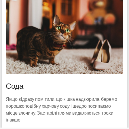
Сода
Якщо відразу помітили, що кішка надзюрила, беремо
порошкоподібну харчову соду і щедро посипаємо
місце злочину. Застарілі плями видаляються трохи
інакше: