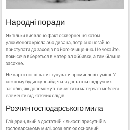
Народні поради
Як тільки виявлено факт осквернення котом
улюбленого крісла або дивана, потрібно негайно
приступати до заходів по його очищенню. Не чекайте,
поки сеча вбереться в матеріал оббивки, а тим більше
засохне.
Не варто поспішати і купувати промислові суміші. У
кожному будинку знайдеться достатньо підручних
засобів, які допоможуть вичистити матерчаті меблеві
елементи від котячих слідів.
Розчин господарського мила
Гліцерин, який в достатній кількості присутній в
господарському милі, розщеплює основний