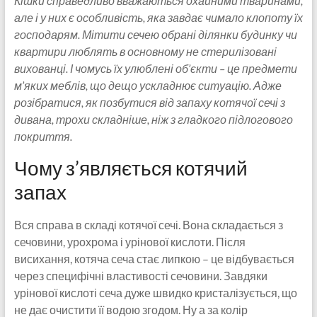
Кішки справедливо вважаються охайними тваринами,
але і у них є особливість, яка завдає чимало клопоту їх
господарям. Мітити сечею обрані ділянки будинку чи
квартири люблять в основному не стерилізовані
вихованці. І чомусь їх улюблені об’єкти – це предмети
м’яких меблів, що дещо ускладнює ситуацію. Адже
розібратися, як позбутися від запаху котячої сечі з
дивана, трохи складніше, ніж з гладкого підлогового
покриття.
Чому з’являється котячий
запах
Вся справа в складі котячої сечі. Вона складається з
сечовини, урохрома і урінової кислоти. Після
висихання, котяча сеча стає липкою – це відбувається
через специфічні властивості сечовини. Завдяки
урінової кислоті сеча дуже швидко кристалізується, що
не дає очистити її водою згодом. Ну а за колір