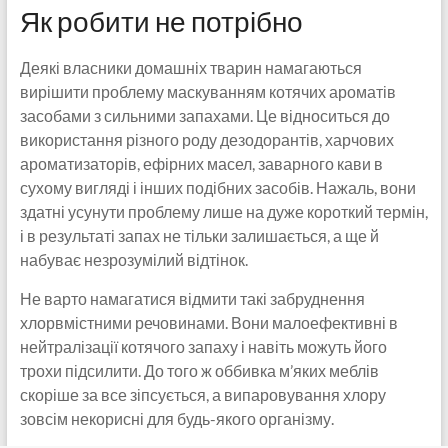
Як робити не потрібно
Деякі власники домашніх тварин намагаються
вирішити проблему маскуванням котячих ароматів
засобами з сильними запахами. Це відноситься до
використання різного роду дезодорантів, харчових
ароматизаторів, ефірних масел, заварного кави в
сухому вигляді і інших подібних засобів. Нажаль, вони
здатні усунути проблему лише на дуже короткий термін,
і в результаті запах не тільки залишається, а ще й
набуває незрозумілий відтінок.
Не варто намагатися відмити такі забруднення
хлорвмістними речовинами. Вони малоефективні в
нейтралізації котячого запаху і навіть можуть його
трохи підсилити. До того ж оббивка м’яких меблів
скоріше за все зіпсується, а випаровування хлору
зовсім некорисні для будь-якого організму.