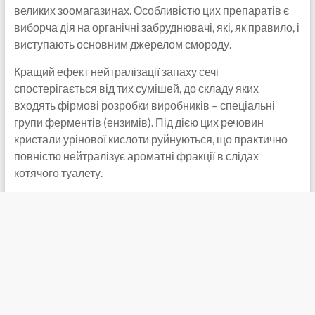
великих зоомагазинах. Особливістю цих препаратів є
виборча дія на органічні забруднювачі, які, як правило, і
виступають основним джерелом смороду.
Кращий ефект нейтралізації запаху сечі
спостерігається від тих сумішей, до складу яких
входять фірмові розробки виробників – спеціальні
групи ферментів (ензимів). Під дією цих речовин
кристали урінової кислоти руйнуються, що практично
повністю нейтралізує ароматні фракції в слідах
котячого туалету.