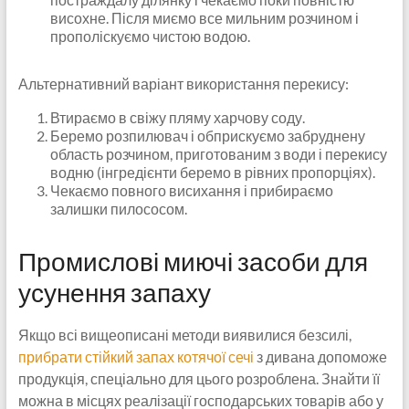
висохне. Після миємо все мильним розчином і
прополіскуємо чистою водою.
Альтернативний варіант використання перекису:
Втираємо в свіжу пляму харчову соду.
Беремо розпилювач і обприскуємо забруднену
область розчином, приготованим з води і перекису
водню (інгредієнти беремо в рівних пропорціях).
Чекаємо повного висихання і прибираємо
залишки пилососом.
Промислові миючі засоби для
усунення запаху
Якщо всі вищеописані методи виявилися безсилі,
прибрати стійкий запах котячої сечі
з дивана допоможе
продукція, спеціально для цього розроблена. Знайти її
можна в місцях реалізації господарських товарів або у