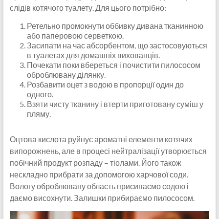
слідів котячого туалету. Для цього потрібно:
Ретельно промокнути оббивку дивана тканинною
або паперовою серветкою.
Засипати на час абсорбентом, що застосовуються
в туалетах для домашніх вихованців.
Почекати поки вбереться і почистити пилососом
оброблювану ділянку.
Розбавити оцет з водою в пропорції один до
одного.
Взяти чисту тканину і втерти приготовану суміш у
пляму.
Оцтова кислота руйнує ароматні елементи котячих
випорожнень, але в процесі нейтралізації утворюється
побічний продукт розпаду – тіолами. Його також
нескладно прибрати за допомогою харчової соди.
Вологу оброблювану область присипаємо содою і
даємо висохнути. Залишки прибираємо пилососом.