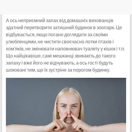
А ось неприємний запах від домашніх вихованців
здатний перетворити затишний будинок в зоопарк. Це
відбувається, якщо погано доглядати за своїми
улюбленцями, не чистити своєчасно лотки птахів і
хом’яків, не змінювати наповнювач туалету у кішок і т.п.
Що найцікавіше, самі мешканці звикають до такого
запаху і вже його не відчувають, а ось гості будуть
шоковані тим, що їх зустріне за порогом будинку.