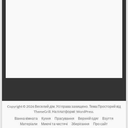
Copyright © 2026
Веселий дім
. Усі права захищено. Тема
Просторий
від
ThemeGrill. На платформі:
WordPress
.
Ванна кімната
Кухня
Прасування
Верхній одяг
Взуття
Матеріали
Миючі та чистячі
Зберігання
Про сайт