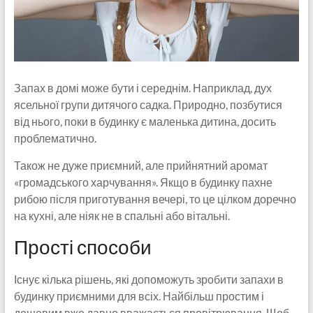
Запах в домі може бути і середнім. Наприклад, дух
ясельної групи дитячого садка. Природно, позбутися
від нього, поки в будинку є маленька дитина, досить
проблематично.
Також не дуже приємний, але прийнятний аромат
«громадського харчування». Якщо в будинку пахне
рибою після приготування вечері, то це цілком доречно
на кухні, але ніяк не в спальні або вітальні.
Прості способи
Існує кілька рішень, які допоможуть зробити запахи в
будинку приємними для всіх. Найбільш простим і
дешевим вже давно вважається провітрювання. Щоб