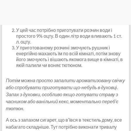
У цей час потрібно приготувати розчин води і
простого 9% оцту. В один літр води вливають 1 ст.
л. оцту.
У приготованому розчині змочують рушник і
енергійно махають їм по всій кімнаті, потім знову
його змочують і вішають якомога вище в кімнаті, в
якій палили чи воняє тютюном.
Потім можна просто запалити ароматизовану свічку
або спробувати приготувати що-небудь в духовці.
Запах з духовки, особливо якщо готувати страву з
часником або ванільний кекс, моментально переб’є
тютюн.
А ось з запахом сигарет, що в’ївся в текстиль дому, все
набагато складніше. Тут потрібно виконати тривалу