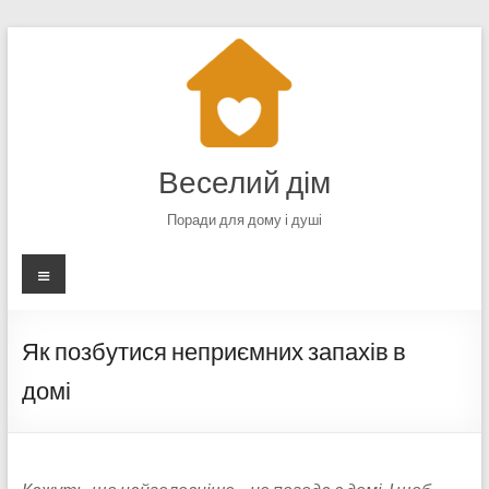
Перейти
до
вмісту
Веселий дім
Поради для дому і душі
Меню
Як позбутися неприємних запахів в
домі