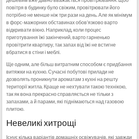
повітря в будинку було свіжим, провітрювати його
потрібно не менше ніж три рази на день. Але як мінімум
в форс-мажорних обставинах обов’язково варто
відкривати вікно. Наприклад, коли процес
приготування їжі закінчений, варто гарненько
провітрити квартиру, так запах від їжі не встигне
вбратися в стіни і меблі.
Ще одним, але більш витратним способом є придбання
витяжки на кухню. Сучасні побутові прилади не
дозволять проникнути ароматам з кухні на решту
території житла. Краще не нехтувати такою технікою,
так як вона прекрасно справляється не тільки з
запахами, а й парами, які піднімаються над газовою
плитою.
Невеликі хитрощі
Існує кілька варіантів домашніх освіжувачів, які завжди