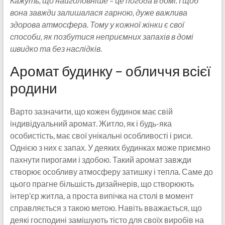
Кажуть, що найголовніше – це погода в домі. І щоб
вона завжди залишалася гарною, дуже важлива
здорова атмосфера. Тому у кожної жінки є свої
способи, як позбутися неприємних запахів в домі
швидко та без наслідків.
Аромат будинку – обличчя всієї
родини
Варто зазначити, що кожен будинок має свій
індивідуальний аромат. Житло, як і будь-яка
особистість, має свої унікальні особливості і риси.
Однією з них є запах. У деяких будинках може приємно
пахнути пирогами і здобою. Такий аромат завжди
створює особливу атмосферу затишку і тепла. Саме до
цього прагне більшість дизайнерів, що створюють
інтер’єр житла, а проста випічка на столі в момент
справляється з такою метою. Навіть вважається, що
деякі господині замішують тісто для своїх виробів на