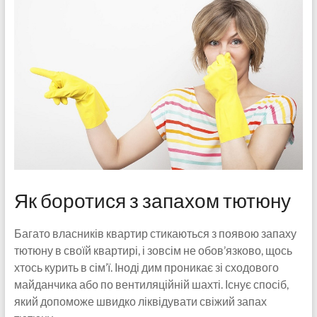
Як боротися з запахом тютюну
Багато власників квартир стикаються з появою запаху
тютюну в своїй квартирі, і зовсім не обов’язково, щось
хтось курить в сім’ї. Іноді дим проникає зі сходового
майданчика або по вентиляційній шахті. Існує спосіб,
який допоможе швидко ліквідувати свіжий запах