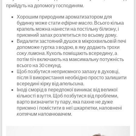
прийдуть на допомогу господиням.
Хорошим природним ароматизатором для
будинку може стати
ефірне масло
. Всього кілька
крапель можна нанести на постільну білизну, і
приємний запах розлетиться по всьому дому.
Видалити застояний душок в мікрохвильовій печі
допоможе гуртка з водою, в яку додають трохи
соку лимона
. Кухоль поміщають всередину, а
потім піч включають на максимальну потужність
всього на 30 секунд.
Щоб позбутися неприємного запаху в духовці,
після її використання необхідно просто залишити
всередині кірку від
апельсина
.
Іноді сморід в передпокої виникає від великої
кількості взуття. Щоб позбутися від проблеми,
варто визначити ту пару, яка пахне не дуже
приємно і помістити в неї шкарпетки, наповнені
котячим наповнювачем
.