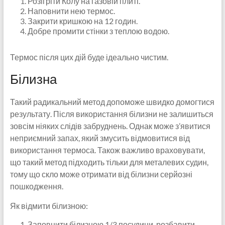
Розігріти Колу на газовій плиті.
Наповнити нею термос.
Закрити кришкою на 12 годин.
Добре промити стінки з теплою водою.
Термос після цих дій буде ідеально чистим.
Білизна
Такий радикальний метод допоможе швидко домогтися
результату. Після використання білизни не залишиться
зовсім ніяких слідів забруднень. Однак може з’явитися
неприємний запах, який змусить відмовитися від
використання термоса. Також важливо враховувати,
що такий метод підходить тільки для металевих судин,
тому що скло може отримати від білизни серйозні
пошкодження.
Як відмити білизною:
Заповнити білизною 1/3 посудини, розбавити