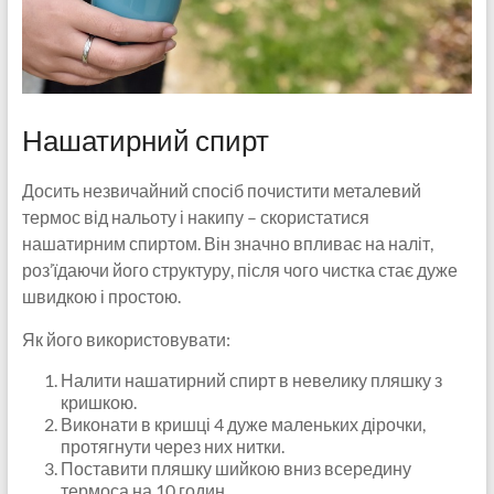
Нашатирний спирт
Досить незвичайний спосіб почистити металевий
термос від нальоту і накипу – скористатися
нашатирним спиртом. Він значно впливає на наліт,
роз’їдаючи його структуру, після чого чистка стає дуже
швидкою і простою.
Як його використовувати:
Налити нашатирний спирт в невелику пляшку з
кришкою.
Виконати в кришці 4 дуже маленьких дірочки,
протягнути через них нитки.
Поставити пляшку шийкою вниз всередину
термоса на 10 годин.