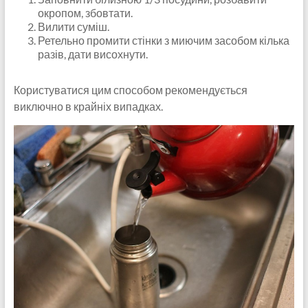
окропом, збовтати.
Вилити суміш.
Ретельно промити стінки з миючим засобом кілька
разів, дати висохнути.
Користуватися цим способом рекомендується
виключно в крайніх випадках.