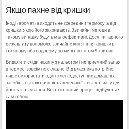
Якщо пахне від кришки
Іноді «аромат» виходить не зсередини термосу, а від
кришки, якою його закривають. Звичайні методи в
такому випадку будуть малоефективні. Досягти гарного
результату допоможе звичайне кип’ятіння кришки в
соляному або содовому розчині протягом 5 хвилин.
Видалити сліди накипу з нальотом і неприємний запах
в термосі зовсім не складно. Від власника потрібно
лише використати один з легкодоступних домашніх
засобів, а також наявність невеликої кількості часу для
його застосування. Весь основний процес відбудеться
сам собою.