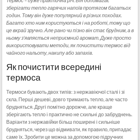
Термос – дуже практична річ. Він допомагає
зберігати тепло гарячих напоїв протягом багатьох
годин. Тому він дуже популярний в різних походах.
Багато хто ним користуються і на роботі, тому що
це вкрай зручно. Але рано чи пізно він стає брудним, а в
ньому з’являється неприємний аромат. Дуже просто
використовувати методи, як почистити термос від
чайного нальоту, накипу або запахів.
Як почистити всередині
термоса
Термоси бувають двох типів: з нержавіючої сталі і зі
скла. Перші дешеві, довго тримають тепло, але часто
брудняться. Другі помітно дорожче, але краще
зберігають тепло і практично не схильні до забруднень.
Варіанти з нержавійки більш поширені і сильніше
брудняться, через що відмивати, як правило, припадає
саме їх. Зробити це можна за допомогою підручних