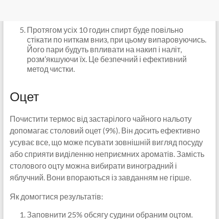
Протягом усіх 10 годин спирт буде повільно
стікати по ниткам вниз, при цьому випаровуючись.
Його пари будуть впливати на накип і наліт,
розм’якшуючи їх. Це безпечний і ефективний
метод чистки.
Оцет
Почистити термос від застарілого чайного нальоту
допомагає столовий оцет (9%). Він досить ефективно
усуває все, що може псувати зовнішній вигляд посуду
або сприяти виділенню неприємних ароматів. Замість
столового оцту можна вибирати виноградний і
яблучний. Вони впораються із завданням не гірше.
Як домогтися результатів:
Заповнити 25% обсягу судини обраним оцтом.