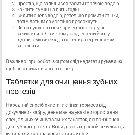
Простір, що залишився залити гарячою водою.
Закрити суміш на п’ять годин.
Вилити оцет з водою, ретельно промити стінки,
потім дати їм самостійно просохнути.
Після сушіння ознак присутності оцту не
залишиться. Саме тому слід сушити його у
відкритому вигляді, а не витирати рушником і
закривати.
Важливо: при роботі з оцтом слід надягати рукавички,
щоб не отримати опіків на шкірі.
Таблетки для очищення зубних
протезів
Народний спосіб очистити стінки термоса від
докучливих забруднень має на увазі використання
спеціальних очищувальних таблеток, які призначені
для зубних протезів. Вони дають хороший результат, а
купити їх можна за досить низьку ціну.