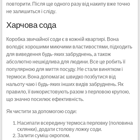
повторити. Після ще одного разу від накипу вже точно
не залишиться і сліду.
Харчова сода
Коробка звичайної соди є в кожній квартирі. Вона
володіє хорошими миючими властивостями, підходить
для виведення будь-яких забруднень, а також
абсолютно нешкідлива для людини. Все це робить її
популярною для миття посуду. Не стали винятком і
термоси. Вона допомагає швидко позбутися від
нальоту чаю і будь-яких інших видів забруднень. Як
правило, її використовують разом з перловою крупою,
що значно посилює ефективність.
Як чистити за допомогою соди:
Насипати всередину термоса перловку (половина
склянки), додати столову ложку соди.
Залити суміш окропом.