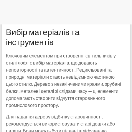
Вибір матеріалів та
інструментів
Ключовим елементом при створенні світильників у
стилі лофт є вибір матеріалів, що додають
неповторності та автентичності. Рецикльовані та
природні матеріали стають невід’ємною частиною
цього стилю. Дерево з незакінченими краями, зрубані
балки, металеві деталі зі слідами часу — ці елементи
допомагають створити відчуття старовинного
промислового простору.
Для надання дереву відбитку старовинності,
рекомендується використовувати старі дошки або
палети. Вони можуть бути піддані шліфуванню,