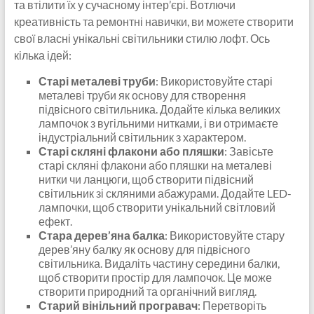
та втілити їх у сучасному інтер’єрі. Вотлючи
креативність та ремонтні навички, ви можете створити
свої власні унікальні світильники стилю лофт. Ось
кілька ідей:
Старі металеві труби
: Використовуйте старі
металеві труби як основу для створення
підвісного світильника. Додайте кілька великих
лампочок з вугільними нитками, і ви отримаєте
індустріальний світильник з характером.
Старі скляні флакони або пляшки
: Завісьте
старі скляні флакони або пляшки на металеві
нитки чи ланцюги, щоб створити підвісний
світильник зі скляними абажурами. Додайте LED-
лампочки, щоб створити унікальний світловий
ефект.
Стара дерев’яна балка
: Використовуйте стару
дерев’яну балку як основу для підвісного
світильника. Видаліть частину середини балки,
щоб створити простір для лампочок. Це може
створити природний та органічний вигляд.
Старий вінільний програвач
: Перетворіть