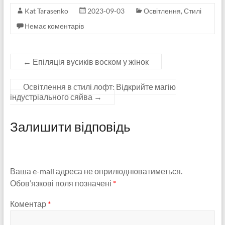
Kat Tarasenko
2023-09-03
Освітлення
,
Стилі
Немає коментарів
←
Епіляція вусиків воском у жінок
Освітлення в стилі лофт: Відкрийте магію
індустріального сяйва
→
Залишити відповідь
Ваша e-mail адреса не оприлюднюватиметься.
Обов’язкові поля позначені
*
Коментар
*