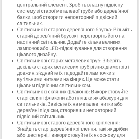
центральний елемент. Зробіть власну підвісну
систему зі старої металевої труби або дерев’яної
балки, щоб створити неповторний підвісний
світильник.
Світильник із старого дерев’яного бруска: Візьміть
старий дерев’яний брусок і перетворіть його на
настінний світильник. Додайте кілька великих
лампочок або LED-підсвічування для створення
цікавого дизайну.
Світильник зі старих металевих труб: Зіберіть
декілька старих металевих труб різних діаметрів і
довжин, з’єднайте їх та додайте лампочки з
вугільними нитками на кінцях. Це може стати
цікавим підвісним світильником.
Світильник із скляних флаконів: Використовуйте
старі скляні флакони або пляшки як абажури для
світильників. Завісьте їх на металеві нитки або
дерев’яні підвіски, створивши неповторний
підвісний світильник.
Світильник зі старого дерев’яного кріплення:
Знайдіть старі дерев’яні кріплення, такі як дрібки
або шестерні, і використовуйте їх як основу для