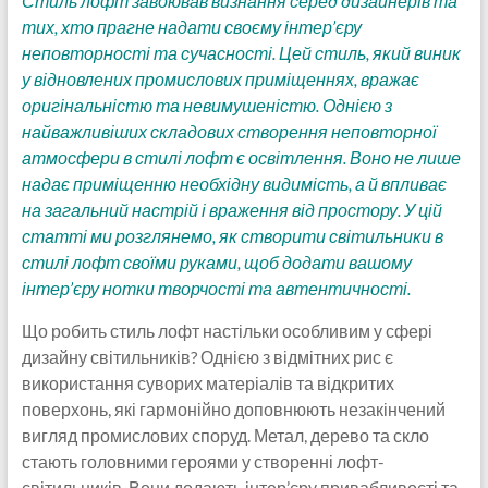
Стиль лофт завоював визнання серед дизайнерів та
тих, хто прагне надати своєму інтер’єру
неповторності та сучасності. Цей стиль, який виник
у відновлених промислових приміщеннях, вражає
оригінальністю та невимушеністю. Однією з
найважливіших складових створення неповторної
атмосфери в стилі лофт є освітлення. Воно не лише
надає приміщенню необхідну видимість, а й впливає
на загальний настрій і враження від простору. У цій
статті ми розглянемо, як створити світильники в
стилі лофт своїми руками, щоб додати вашому
інтер’єру нотки творчості та автентичності.
Що робить стиль лофт настільки особливим у сфері
дизайну світильників? Однією з відмітних рис є
використання суворих матеріалів та відкритих
поверхонь, які гармонійно доповнюють незакінчений
вигляд промислових споруд. Метал, дерево та скло
стають головними героями у створенні лофт-
світильників. Вони додають інтер’єру привабливості та