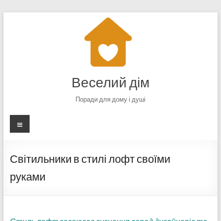
Перейти
до
вмісту
Веселий дім
Поради для дому і душі
Меню
Світильники в стилі лофт своїми
руками