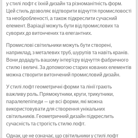
у стилі лофт є їхній дизайн та різноманітність форм.
Цей стиль дозволяє відтворити відчуття промисловості
та необробленості, а також підкреслити сучасний
елемент. Варіації можуть бути від промислових та
суворих до витончених та елегантних.
Промислові світильники можуть бути створені,
наприклад, з металевих труб, шурупів та навіть кранів.
Вони додадуть вашому інтер’єру відчуття фабричного
стилю і величі. За допомогою старих кованих елементів
можна створити витончений промисловий дизайн.
У стилі лофт геометричні форми та лінії грають
важливу роль. Прямокутники, круги, трикутники,
паралелепіпеди — це всі форми, які можна
використовувати для створення унікальних
світильників. Геометричний дизайн підкреслить
сучасність та строгість стилю лофт.
Однак, це не означає, що світильники у стилі лофт