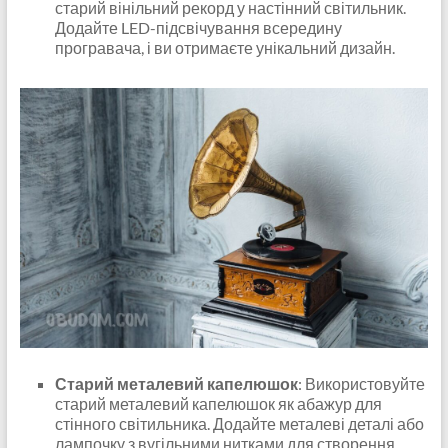
старий вінільний рекорд у настінний світильник.
Додайте LED-підсвічування всередину
програвача, і ви отримаєте унікальний дизайн.
Старий металевий капелюшок
: Використовуйте
старий металевий капелюшок як абажур для
стінного світильника. Додайте металеві деталі або
лампочку з вугільними нитками для створення