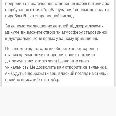
подряпин та вдавлювань, створення шарів патини або
фарбування в стилі “шабашування” допоможе надати
виробам більш старовинний вигляд.
За допомогою зношених деталей, віддзеркалюючих
минуле, ви зможете створити атмосферу старовинної
індустріальної зони прямо у вашому приміщенні.
Незалежно від того, чи ви оберете перетворення
старих предметів чи створення нових, важливо
дотримуватися стилю лофт і додавати свою
унікальність. Це дозволить вам створити світильники,
які будуть відображати ваш власний погляд на стиль, і
надійно вписати їх в інтер’єр.