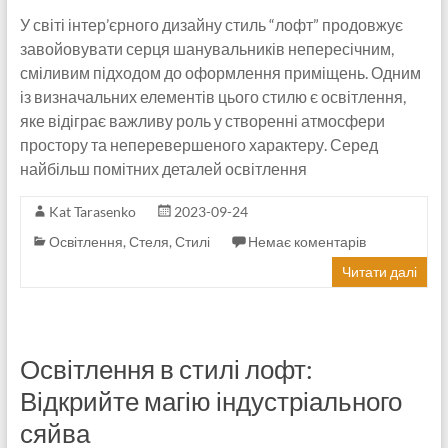
У світі інтер’єрного дизайну стиль “лофт” продовжує
завойовувати серця шанувальників непересічним,
сміливим підходом до оформлення приміщень. Одним
із визначальних елементів цього стилю є освітлення,
яке відіграє важливу роль у створенні атмосфери
простору та неперевершеного характеру. Серед
найбільш помітних деталей освітлення
Kat Tarasenko
2023-09-24
Освітлення
,
Стеля
,
Стилі
Немає коментарів
Читати далі
Освітлення в стилі лофт:
Відкрийте магію індустріального
сяйва