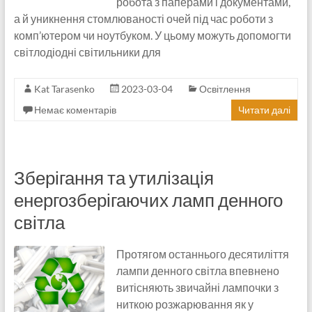
робота з паперами і документами,
а й уникнення стомлюваності очей під час роботи з
комп’ютером чи ноутбуком. У цьому можуть допомогти
світлодіодні світильники для
Kat Tarasenko
2023-03-04
Освітлення
Немає коментарів
Читати далі
Зберігання та утилізація
енергозберігаючих ламп денного
світла
Протягом останнього десятиліття
лампи денного світла впевнено
витісняють звичайні лампочки з
ниткою розжарювання як у