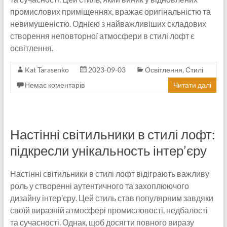
промислових приміщеннях, вражає оригінальністю та
невимушеністю. Однією з найважливіших складових
створення неповторної атмосфери в стилі лофт є
освітлення.
Kat Tarasenko
2023-09-03
Освітлення
,
Стилі
Немає коментарів
Читати далі
Настінні світильники в стилі лофт:
підкресли унікальность інтер’єру
Настінні світильники в стилі лофт відіграють важливу
роль у створенні аутентичного та захоплюючого
дизайну інтер’єру. Цей стиль став популярним завдяки
своїй виразній атмосфері промисловості, недбалості
та сучасності. Однак, щоб досягти повного виразу