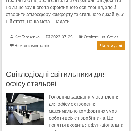
Правильно підібрані світильники дозволяють досягти
не лише зручного та ефективного освітлення, але й
створити атмосферу комфорту та стильного дизайну. У
цій статті, наша мета – надати
Kat Tarasenko
2023-07-25
Освітлення
,
Стеля
Немає коментарів
Читати далі
Світлодіодні світильники для
офісу стельові
Головним завданням освітлення
для офісу є створення
максимально комфортних умов
роботи всіх співробітників. Це
поняття входить як функціональна