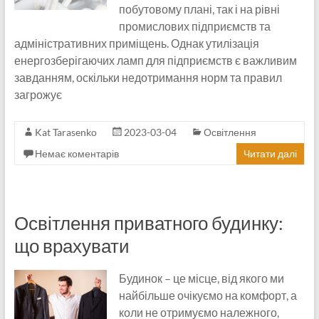
побутовому плані, так і на рівні
промислових підприємств та
адміністративних приміщень. Однак утилізація
енергозберігаючих ламп для підприємств є важливим
завданням, оскільки недотримання норм та правил
загрожує
Kat Tarasenko
2023-03-04
Освітлення
Немає коментарів
Читати далі
Освітлення приватного будинку:
що врахувати
Будинок – це місце, від якого ми
найбільше очікуємо на комфорт, а
коли не отримуємо належного,