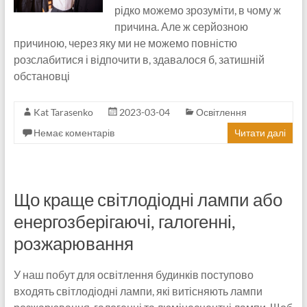
рідко можемо зрозуміти, в чому ж
причина. Але ж серйозною
причиною, через яку ми не можемо повністю
розслабитися і відпочити в, здавалося б, затишній
обстановці
Kat Tarasenko
2023-03-04
Освітлення
Немає коментарів
Читати далі
Що краще світлодіодні лампи або
енергозберігаючі, галогенні,
розжарювання
У наш побут для освітлення будинків поступово
входять світлодіодні лампи, які витісняють лампи