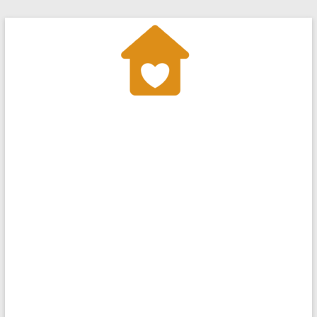
Перейти
до
вмісту