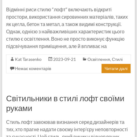
Відмінні риси стилю “лофт” включають відкриті
простори, використання сировинних матеріалів, таких
як цегла, бетон та метал, а також видимі конструкції.
Однак, однією з найважливіших характеристик цього
стилю є освітлення. Воно не просто виконує функцію
підсвічування приміщення, але й впливає на
Kat Tarasenko
2023-09-21
Освітлення
,
Стилі
Немає коментарів
Читати далі
Світильники в стилі лофт своїми
руками
Стиль лофт завоював визнання серед дизайнерів та
тих, хто прагне надати своєму інтер’єру неповторності
та сучасності. Цей стиль, який виник у відновлених