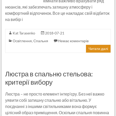
кімнати важливо врахувати ряд
нюансів, які забезпечать затишну атмосферу і
комфортний відпочинок. Все це накладає свій відбиток
на вибір і
Kat Tarasenko
2018-07-21
Освітлення
,
Спальня
Немає коментарів
Читати далі
Люстра в спальню стельова:
критерії вибору
Люстра – не просто елемент інтер’єру. Без неї важко
уявити собі затишну спальню або вітальню. У
поєднанні з іншими світильниками вона формує
цілісний образ приміщення. Оскільки спальня повинна