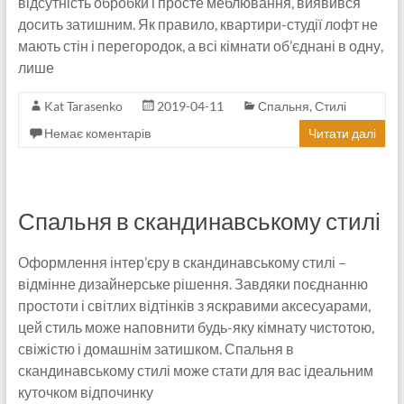
відсутність обробки і просте меблювання, виявився
досить затишним. Як правило, квартири-студії лофт не
мають стін і перегородок, а всі кімнати об’єднані в одну,
лише
Kat Tarasenko
2019-04-11
Спальня
,
Стилі
Немає коментарів
Читати далі
Спальня в скандинавському стилі
Оформлення інтер’єру в скандинавському стилі –
відмінне дизайнерське рішення. Завдяки поєднанню
простоти і світлих відтінків з яскравими аксесуарами,
цей стиль може наповнити будь-яку кімнату чистотою,
свіжістю і домашнім затишком. Спальня в
скандинавському стилі може стати для вас ідеальним
куточком відпочинку