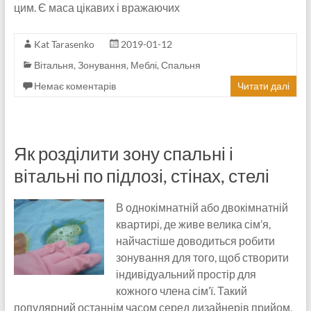
цим. Є маса цікавих і вражаючих
Kat Tarasenko
2019-01-12
Вітальня
,
Зонування
,
Меблі
,
Спальня
Немає коментарів
Читати далі
Як розділити зону спальні і
вітальні по підлозі, стінах, стелі
В однокімнатній або двокімнатній
квартирі, де живе велика сім’я,
найчастіше доводиться робити
зонування для того, щоб створити
індивідуальний простір для
кожного члена сім’ї. Такий
популярний останнім часом серед дизайнерів прийом,