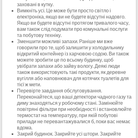
заховані в кутку.
Вимкніть усі. Це може бути просто світло і
електроніка, якщо ви не будете відсутні надовго.
Якщо ви будете відсутні протягом тривалого часу,
вам також слід подумати про комунальні послуги
та побутову техніку.
Зменшити можливі запахи. Раніше ми вже
говорили про те, щоб залишити у холодильнику
відкритий контейнер із харчовою содою. Ви також
можете зробити це по всьому будинку, щоб
увібрати запахи або зайву вологу. Деякі люди
також використовують такі продукти, як деревне
вугілля або наповнювач для котячих туалетів для
тієї ж мети.
Перевірте завдання обслуговування.
Переконайтеся, що ваші детектори чадного газу та
диму знаходяться у робочому стані. Замінюйте
повітряні фільтри при необхідності і встановлюйте
термостат на температуру, при якій побутові
прилади не перевантажувалися б, поки вас немає
вдома.
Закрий будинок. Закрийте усі штори. Закрийте