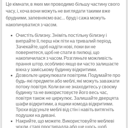
Це кімнати, в яких ми проводимо більшу частину свого
часу, і, хоча вони можуть не виглядати такими вже
брудними, запевняємо вас… бруд і сажа можуть
накопичуватися з часом.
Очистіть білизну. Зніміть постільну білизну і
випрайте її, перш ніж піти на тривалий період.
Зачекайте, щоб надіти нові, поки ви не
повернетеся, щоб не спати в пилюці, що
накопичилася з часом. Розгляньте можливість
прання штор, особливо якщо ви часто залишаєте
вікна у заміському будинку відкритими.
Дозвольте циркулювати повітрям. Подумайте про
будь-які предмети або меблі, які можуть заважати
потоку повітря. Коли ви не знаходитесь у своєму
будинку та не використовуєте його весь час,
повітря також не циркулює. Залишайте дверцята
шафи відкритими, а ящики комода відкритими.
Трохи відсуньте меблі від стін і навіть витягніть
подушки на дивані.
Накрийте, що можете. Використовуйте меблеві
чохли, старі простирадла або ще щось, щоб