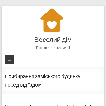
Перейти
до
вмісту
Веселий дім
Поради для дому і душі
Меню
Прибирання заміського будинку
перед від’їздом