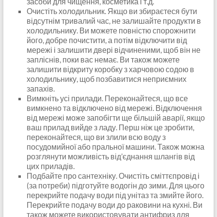
засоби для чищення, косметика і т.д.
Очистіть холодильник. Якщо ви збираєтеся бути
відсутнім тривалий час, не залишайте продукти в
холодильнику. Ви можете повністю спорожнити
його, добре почистити, а потім відключити від
мережі і залишити двері відчиненими, щоб він не
запліснів, поки вас немає. Ви також можете
залишити відкриту коробку з харчовою содою в
холодильнику, щоб позбавитися неприємних
запахів.
Вимкніть усі прилади. Переконайтеся, що все
вимкнено та відключено від мережі. Відключення
від мережі може запобігти ще більшій аварії, якщо
ваш прилад вийде з ладу. Перш ніж це зробити,
переконайтеся, що ви злили всю воду з
посудомийної або пральної машини. Також можна
розглянути можливість від’єднання шлангів від
цих приладів.
Подбайте про сантехніку. Очистіть сміттєпровід і
(за потреби) підготуйте водогін до зими. Для цього
перекрийте подачу води під унітаз та змийте його.
Перекрийте подачу води до раковини на кухні. Ви
також можете використовувати антифриз для