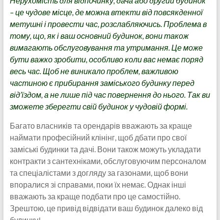
Нерухомість для відпочинку, дача або другий будинок
– це чудове місце, де можна втекти від повсякденної
метушні і провести час, розслабляючись. Проблема в
тому, що, як і ваш основний будинок, вони також
вимагають обслуговування та утримання. Це може
бути важко зробити, особливо коли вас немає поряд
весь час. Щоб не виникало проблем, важливою
частиною є прибирання заміського будинку перед
від’їздом, а не лише під час повернення до нього. Так ви
зможете зберегти свій будинок у чудовій формі.
Багато власників та орендарів вважають за краще
наймати професійний клінінг, щоб дбати про свої
заміські будинки та дачі. Вони також можуть укладати
контракти з сантехніками, обслуговуючим персоналом
та спеціалістами з догляду за газонами, щоб вони
впоралися зі справами, поки їх немає. Однак інші
вважають за краще подбати про це самостійно.
Зрештою, це привід відвідати ваш будинок далеко від
будинку!