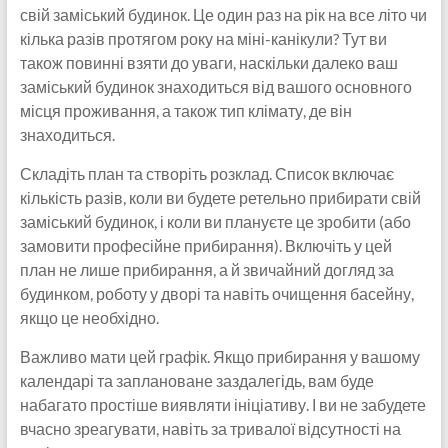
свій заміський будинок. Це один раз на рік на все літо чи
кілька разів протягом року на міні-канікули? Тут ви
також повинні взяти до уваги, наскільки далеко ваш
заміський будинок знаходиться від вашого основного
місця проживання, а також тип клімату, де він
знаходиться.
Складіть план та створіть розклад. Список включає
кількість разів, коли ви будете ретельно прибирати свій
заміський будинок, і коли ви плануєте це зробити (або
замовити професійне прибирання). Включіть у цей
план не лише прибирання, а й звичайний догляд за
будинком, роботу у дворі та навіть очищення басейну,
якщо це необхідно.
Важливо мати цей графік. Якщо прибирання у вашому
календарі та заплановане заздалегідь, вам буде
набагато простіше виявляти ініціативу. І ви не забудете
вчасно зреагувати, навіть за тривалої відсутності на