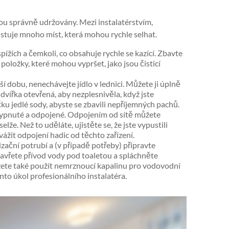
u správně udržovány. Mezi instalatérstvím,
stuje mnoho míst, která mohou rychle selhat.
pížích a čemkoli, co obsahuje rychle se kazící. Zbavte
 položky, které mohou vypršet, jako jsou čisticí
ší dobu, nenechávejte jídlo v lednici. Můžete ji úplně
 dvířka otevřená, aby nezplesnivěla, když jste
ku jedlé sody, abyste se zbavili nepříjemných pachů.
 vypnuté a odpojené. Odpojením od sítě můžete
elže. Než to uděláte, ujistěte se, že jste vypustili
žit odpojení hadic od těchto zařízení.
izační potrubí a (v případě potřeby) připravte
zavřete přívod vody pod toaletou a spláchněte
žete také použít nemrznoucí kapalinu pro vodovodní
nto úkol profesionálního instalatéra.