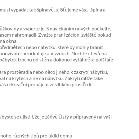
nemusí vypadat tak špinavě, ujišťujeme vás… špína a
ůžkoviny a vyperte je. S navlékáním nových počkejte,
m časem nahromadil. Zvažte praní záclon, zvláště pokud
ná okna.
i předmětech nebo nábytku, které by mohly bránit
používáte, necirkuluje ani vzduch. Nechte otevřená
nábytek trochu od stěn a dokonce vytáhněte polštáře
ará prostěradla nebo něco jiného k zakrytí nábytku,
al na krytech a ne na nábytku. Zakrytí může také
áš rekreační pronájem ve vlhkém prostředí.
te se ujistili, že je zářivě čistý a připravený na vaši
mnoho různých tipů pro úklid domu.