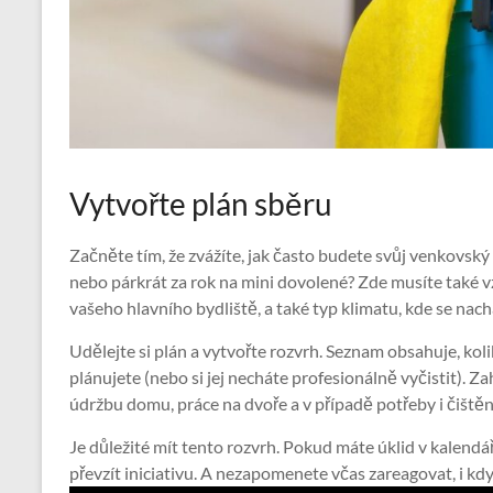
Vytvořte plán sběru
Začněte tím, že zvážíte, jak často budete svůj venkovský
nebo párkrát za rok na mini dovolené? Zde musíte také v
vašeho hlavního bydliště, a také typ klimatu, kde se nach
Udělejte si plán a vytvořte rozvrh. Seznam obsahuje, kol
plánujete (nebo si jej necháte profesionálně vyčistit). Z
údržbu domu, práce na dvoře a v případě potřeby i čištěn
Je důležité mít tento rozvrh. Pokud máte úklid v kalend
převzít iniciativu. A nezapomenete včas zareagovat, i kd