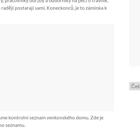
y, pracovníky údržby a odborníky na péči o trávník,
o raději postarají sami. Koneckonců, je to záminka k
Zvol
jazyk
 jsme kontrolní seznam venkovského domu. Zde je
ého seznamu.