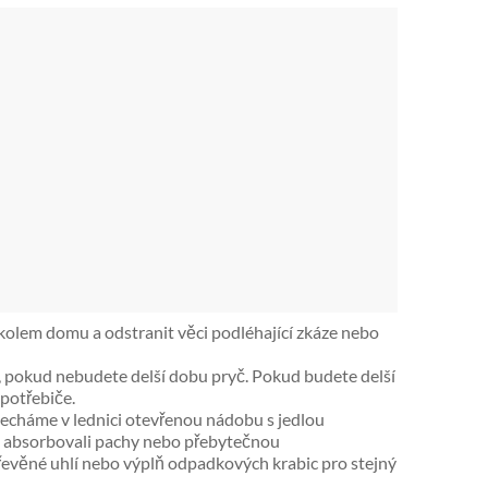
olem domu a odstranit věci podléhající zkáze nebo
, pokud nebudete delší dobu pryč. Pokud budete delší
spotřebiče.
necháme v lednici otevřenou nádobu s jedlou
e absorbovali pachy nebo přebytečnou
 dřevěné uhlí nebo výplň odpadkových krabic pro stejný