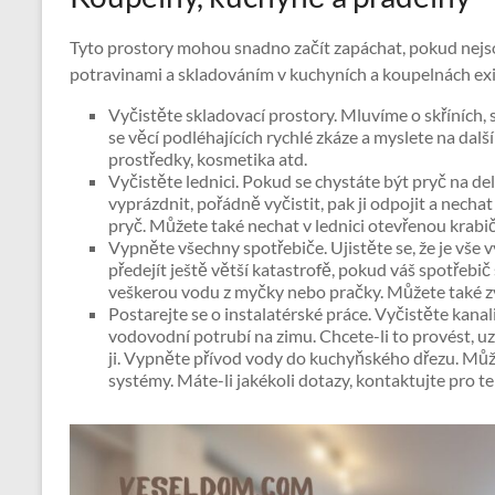
Tyto prostory mohou snadno začít zapáchat, pokud nejso
potravinami a skladováním v kuchyních a koupelnách exi
Vyčistěte skladovací prostory. Mluvíme o skříních, s
se věcí podléhajících rychlé zkáze a myslete na další
prostředky, kosmetika atd.
Vyčistěte lednici. Pokud se chystáte být pryč na del
vyprázdnit, pořádně vyčistit, pak ji odpojit a nechat
pryč. Můžete také nechat v lednici otevřenou krabič
Vypněte všechny spotřebiče. Ujistěte se, že je vše
předejít ještě větší katastrofě, pokud váš spotřebič s
veškerou vodu z myčky nebo pračky. Můžete také zvá
Postarejte se o instalatérské práce. Vyčistěte kanal
vodovodní potrubí na zimu. Chcete-li to provést, u
ji. Vypněte přívod vody do kuchyňského dřezu. Mů
systémy. Máte-li jakékoli dotazy, kontaktujte pro te