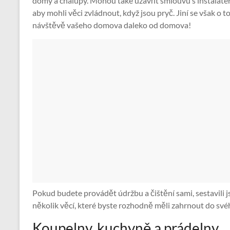
domy a chalupy. Mohou také uzavřít smlouvu s instalatér
aby mohli věci zvládnout, když jsou pryč. Jiní se však o t
návštěvě vašeho domova daleko od domova!
Pokud budete provádět údržbu a čištění sami, sestavili
několik věcí, které byste rozhodně měli zahrnout do sv
Koupelny, kuchyně a prádelny