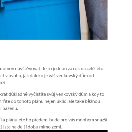
 domov navštěvovat. Je to jednou za rok na celé léto
zít v úvahu, jak daleko je váš venkovský dům od
ází.
ikrát důkladně vyčistíte svůj venkovský dům a kdy to
ahrňte do tohoto plánu nejen úklid, ale také běžnou
í bazénu.
áři a plánujete ho předem, bude pro vás mnohem snazší
yž jste na delší dobu mimo zemi.