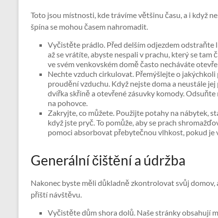
Toto jsou místnosti, kde trávíme většinu času, a i když 
špína se mohou časem nahromadit.
Vyčistěte prádlo. Před delším odjezdem odstraňte l
až se vrátíte, abyste nespali v prachu, který se ta
ve svém venkovském domě často necháváte otevře
Nechte vzduch cirkulovat. Přemýšlejte o jakýchkol
proudění vzduchu. Když nejste doma a neustále jej 
dvířka skříně a otevřené zásuvky komody. Odsuňte 
na pohovce.
Zakryjte, co můžete. Použijte potahy na nábytek, st
když jste pryč. To pomůže, aby se prach shromažďov
pomoci absorbovat přebytečnou vlhkost, pokud je v
Generální čištění a údržba
Nakonec byste měli důkladně zkontrolovat svůj domov, abys
příští návštěvu.
Vyčistěte dům shora dolů. Naše stránky obsahují 