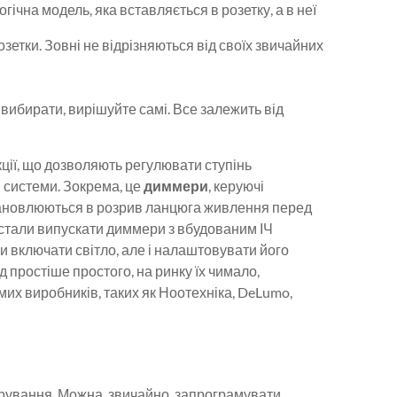
гічна модель, яка вставляється в розетку, а в неї
озетки. Зовні не відрізняються від своїх звичайних
вибирати, вирішуйте самі. Все залежить від
нкції, що дозволяють регулювати ступінь
 системи. Зокрема, це
диммери
, керуючі
тановлюються в розрив ланцюга живлення перед
 стали випускати диммери з вбудованим ІЧ
 включати світло, але і налаштовувати його
 простіше простого, на ринку їх чимало,
их виробників, таких як Ноотехніка, DeLumo,
ерування. Можна, звичайно, запрограмувати