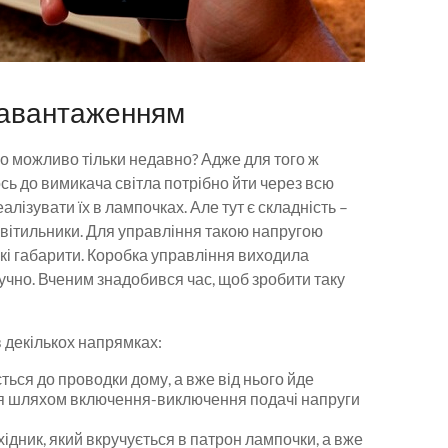
навантаженням
ло можливо тільки недавно? Адже для того ж
ось до вимикача світла потрібно йти через всю
еалізувати їх в лампочках. Але тут є складність –
світильники. Для управління такою напругою
икі габарити. Коробка управління виходила
ручно. Вченим знадобився час, щоб зробити таку
 декількох напрямках:
ться до проводки дому, а вже від нього йде
ся шляхом включення-виключення подачі напруги
дник, який вкручується в патрон лампочки, а вже