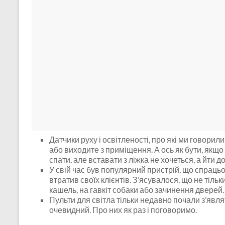
Датчики руху і освітленості, про які ми говорил
або виходите з приміщення. А ось як бути, якщо
спати, але вставати з ліжка не хочеться, а йти 
У свій час був популярний пристрій, що спрацьо
втратив своїх клієнтів. З’ясувалося, що не тіль
кашель, на гавкіт собаки або зачинення дверей
Пульти для світла тільки недавно почали з’явля
очевидний. Про них як раз і поговоримо.