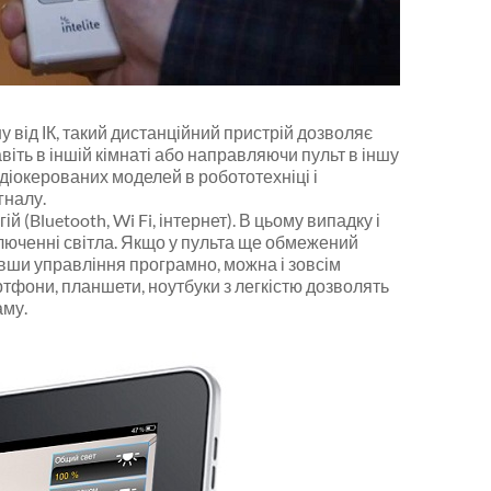
у від ІК, такий дистанційний пристрій дозволяє
ть в іншій кімнаті або направляючи пульт в іншу
адіокерованих моделей в робототехніці і
гналу.
(Bluetooth, Wi Fi, інтернет). В цьому випадку і
люченні світла. Якщо у пульта ще обмежений
вши управління програмно, можна і зовсім
ртфони, планшети, ноутбуки з легкістю дозволять
аму.