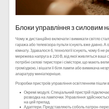
Блоки управління з силовим 
Чому ж дистанційно включати і вимикати світло ста
гаража або телевізора пульти існують вже давно. А 
кімнату. Здавалося б, технології існують, чому б не р
мережева напруга в 220 В, від якої живляться ваші 
потрібні силові тиристори і сімістори, що мають вел
громіздкою, і вішати її біля лампи або вимикача нез
апаратуру миніатюрніше.
Розробки пристроїв управління освітленням пішли в
Окремі модулі. Спеціальний пристрій підключає
розводка на лампочки. Управління здійснюєть
на цей прилад.
Адаптери. Представляють соболь патрон-перехі