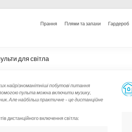
Прання
Плями та запахи
Гардероб
ульти для світла
яких найрізноманітніші побутові питання
допомогою пульта можна включити музику,
ник. Але найбільш практичне – це дистанційне
нтів дистанційного включення світла: