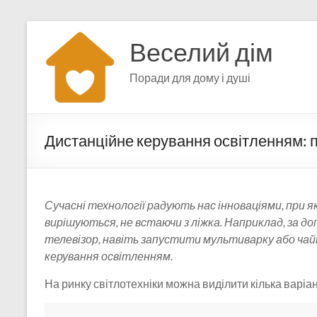
Перейти
до
Веселий дім
вмісту
Поради для дому і душі
Дистанційне керування освітленням: п
Сучасні технології радують нас інноваціями, при 
вирішуються, не встаючи з ліжка. Наприклад, за 
телевізор, навіть запустити мультиварку або чай
керування освітленням.
На ринку світлотехніки можна виділити кілька варіа