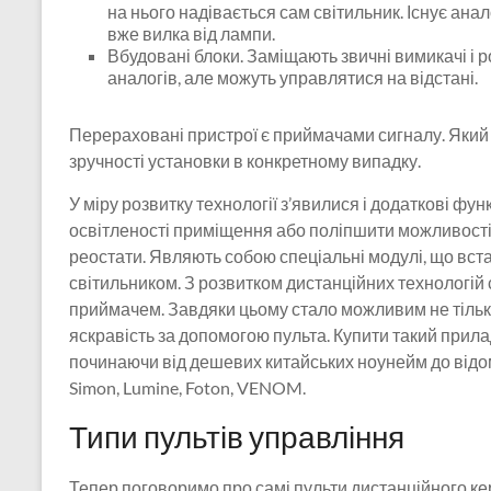
на нього надівається сам світильник. Існує анало
вже вилка від лампи.
Вбудовані блоки. Заміщають звичні вимикачі і р
аналогів, але можуть управлятися на відстані.
Перераховані пристрої є приймачами сигналу. Який 
зручності установки в конкретному випадку.
У міру розвитку технології з’явилися і додаткові фу
освітленості приміщення або поліпшити можливості
реостати. Являють собою спеціальні модулі, що вс
світильником. З розвитком дистанційних технологій
приймачем. Завдяки цьому стало можливим не тільки
яскравість за допомогою пульта. Купити такий прилад
починаючи від дешевих китайських ноунейм до відом
Simon, Lumine, Foton, VENOM.
Типи пультів управління
Тепер поговоримо про самі пульти дистанційного к