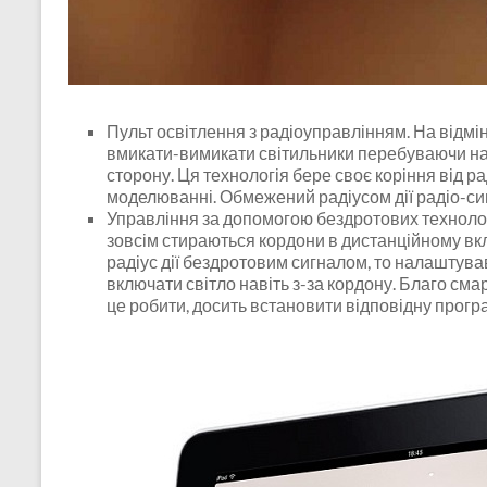
Пульт освітлення з радіоуправлінням. На відмін
вмикати-вимикати світильники перебуваючи наві
сторону. Ця технологія бере своє коріння від р
моделюванні. Обмежений радіусом дії радіо-си
Управління за допомогою бездротових технологій 
зовсім стираються кордони в дистанційному вк
радіус дії бездротовим сигналом, то налаштува
включати світло навіть з-за кордону. Благо сма
це робити, досить встановити відповідну прогр