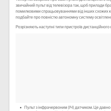
звичайний пульт від телевізора так, щоб прилади бра
помилковими спрацьовуваннями від інших схожих ко
подбайте про повністю автономну систему освітлен
Розрізняють наступні типи пристроїв дистанційного
Пульт з інфрачервоним (ІЧ) датчиком. Це давно