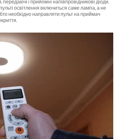
я, передаючі і прийомні напівпровідникові діоди.
 пульті освітлення включиться саме лампа, а не
тобто необхідно направляти пульт на приймач
екриття.