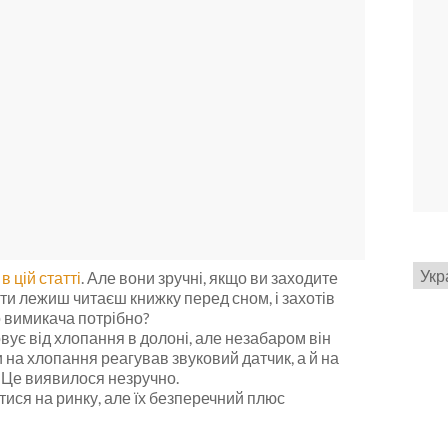
Вибр
и
в цій статті
. Але вони зручні, якщо ви заходите
мов
 ти лежиш читаєш книжку перед сном, і захотів
до вимикача потрібно?
вує від хлопання в долоні, але незабаром він
ки на хлопання реагував звуковий датчик, а й на
. Це виявилося незручно.
тися на ринку, але їх безперечний плюс