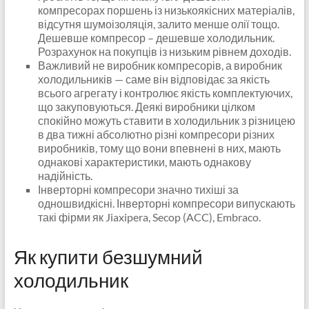
компресорах поршень із низькоякісних матеріалів,
відсутня шумоізоляція, залито менше олії тощо.
Дешевше компресор – дешевше холодильник.
Розрахунок на покупців із низьким рівнем доходів.
Важливий не виробник компресорів, а виробник
холодильників — саме він відповідає за якість
всього агрегату і контролює якість комплектуючих,
що закуповуються. Деякі виробники цілком
спокійно можуть ставити в холодильник з різницею
в два тижні абсолютно різні компресори різних
виробників, тому що вони впевнені в них, мають
однакові характеристики, мають однакову
надійність.
Інверторні компресори значно тихіші за
одношвидкісні. Інверторні компресори випускають
такі фірми як Jiaxipera, Secop (ACC), Embraco.
Як купити безшумний
холодильник