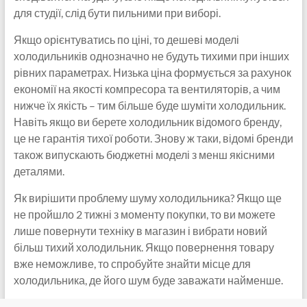
для студії, слід бути пильними при виборі.
Якщо орієнтуватись по ціні, то дешеві моделі
холодильників однозначно не будуть тихими при інших
рівних параметрах. Низька ціна формується за рахунок
економії на якості компресора та вентиляторів, а чим
нижче їх якість – тим більше буде шуміти холодильник.
Навіть якщо ви берете холодильник відомого бренду,
це не гарантія тихої роботи. Знову ж таки, відомі бренди
також випускають бюджетні моделі з менш якісними
деталями.
Як вирішити проблему шуму холодильника? Якщо ще
не пройшло 2 тижні з моменту покупки, то ви можете
лише повернути техніку в магазин і вибрати новий
більш тихий холодильник. Якщо повернення товару
вже неможливе, то спробуйте знайти місце для
холодильника, де його шум буде заважати найменше.