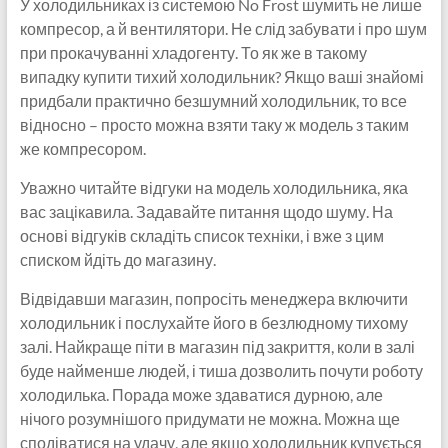
У холодильниках із системою No Frost шумить не лише
компресор, а й вентилятори. Не слід забувати і про шум
при прокачуванні хладогенту. То як же в такому
випадку купити тихий холодильник? Якщо ваші знайомі
придбали практично безшумний холодильник, то все
відносно – просто можна взяти таку ж модель з таким
же компресором.
Уважно читайте відгуки на модель холодильника, яка
вас зацікавила. Задавайте питання щодо шуму. На
основі відгуків складіть список техніки, і вже з цим
списком йдіть до магазину.
Відвідавши магазин, попросіть менеджера включити
холодильник і послухайте його в безлюдному тихому
залі. Найкраще піти в магазин під закриття, коли в залі
буде найменше людей, і тиша дозволить почути роботу
холодилька. Порада може здаватися дурною, але
нічого розумнішого придумати не можна. Можна ще
сподіватися на удачу, але якщо холодильник купується