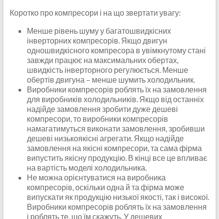
Коротко про компресори і на що звертати увагу:
Менше рівень шуму у багатошвидкісних
інверторних компресорів. Якщо двигун
одношвидкісного компресора в увімкнутому стані
завжди працює на максимальних обертах,
швидкість інверторного регулюється. Менше
обертів двигуна – менше шумить холодильник.
Виробники компресорів роблять їх на замовлення
для виробників холодильників. Якщо від останніх
надійде замовлення зробити дуже дешеві
компресори, то виробники компресорів
намагатимуться виконати замовлення, зробивши
дешеві низькоякісні агрегати. Якщо надійде
замовлення на якісні компресори, та сама фірма
випустить якісну продукцію. В кінці все це впливає
на вартість моделі холодильника.
Не можна орієнтуватися на виробника
компресорів, оскільки одна й та фірма може
випускати як продукцію низької якості, так і високої.
Виробники компресорів роблять їх на замовлення
і роблять те, що їм скажуть. У дешевих