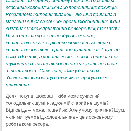
Сьогодні на порядку денному тема для багатьох
власників холодильників або потенційних покупців.
Розглянемо типовий випадок – людина прийшла в
магазин і вибрала собі недорогий холодильник, який
виглядає цілком пристойно як всередині, так і зовні.
Після оплати красень прибуває в житло,
встановлюється за рівнем і включається через
встановлений після транспортування час. І тут не
ложка дьогтю, а лопата гною — новий холодильник
шумить так, що трактористи згадують про своїх
залізних коней. Саме так, адже у багатьох
з’являються асоціації із шумом від працюючого
трактора.
Деякі покупці шоковані: хіба може сучасний
холодильник шуміти, адже мій старий не шумів?
Відповідь — може, та ще й як! Але у чому причина? Шум,
який ми чуємо від холодильника – це в основному
робота компресора.