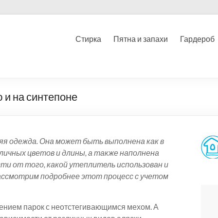
Стирка
Пятна и запахи
Гардероб
 и на синтепоне
хняя одежда. Она может быть выполнена как в
личных цветов и длины, а также наполнена
сти от того, какой утеплитель использован и
Рассмотрим подробнее этот процесс с учетом
чением парок с неотстегивающимся мехом. А