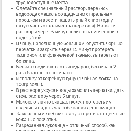
труднодоступные места.
Сделайте специальный раствор: перекись
водорода смешать со щадящим стиральным
порошком и ввести нашатырный спирт (одну
пятую часть от количества перекиси). Нанести
раствор и через 5 минут почистить смоченной в
воде губкой.
В чашу, наполненную бензином, опустить черные
перчатки и закрыть, через 15 минут протереть
тампоном или фланелевой тканью, вытереть от
бензина.
Бензин соединяют со скипидаром, бензина в 2
раза больше, и протирают.
Используют кофейную гущу (1 чайная ложка на
100гр воды).
В растворе уксуса и воды замочить перчатки, дать
стечь раствору через 5 минут.
Молоко отлично очищает кожу, протереть им
изделие и надеть для избежания деформации.
Замоченным хлебом советуют протирать цветные
кожаные перчатки.
Разрезанная луковица – отличный способ, как
почистить кожаные перчатки от грязи.