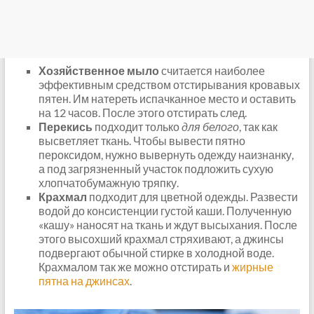
Хозяйственное мыло
считается наиболее
эффективным средством отстирывания кровавых
пятен. Им натереть испачканное место и оставить
на 12 часов. После этого отстирать след.
Перекись
подходит только
для белого
, так как
высветляет ткань. Чтобы вывести пятно
пероксидом, нужно вывернуть одежду наизнанку,
а под загрязненный участок подложить сухую
хлопчатобумажную тряпку.
Крахмал
подходит для цветной одежды. Развести
водой до консистенции густой каши. Полученную
«кашу» наносят на ткань и ждут высыхания. После
этого высохший крахмал стряхивают, а джинсы
подвергают обычной стирке в холодной воде.
Крахмалом так же можно отстирать и
жирные
пятна на джинсах
.