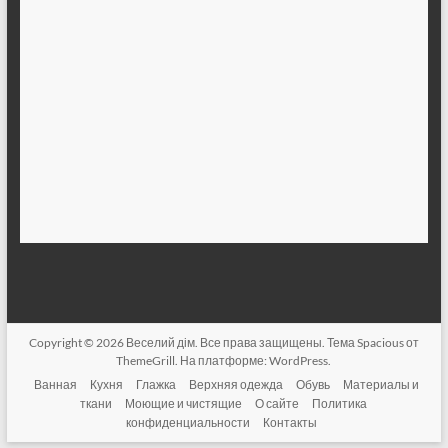
Copyright © 2026
Веселий дім
. Все права защищены. Тема
Spacious
от
ThemeGrill. На платформе:
WordPress
.
Ванная
Кухня
Глажка
Верхняя одежда
Обувь
Материалы и
ткани
Моющие и чистящие
О сайте
Политика
конфиденциальности
Контакты