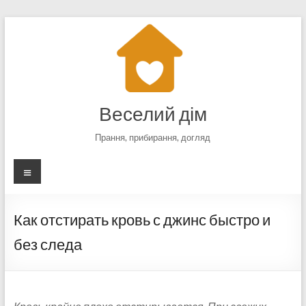
Перейти
к
содержимому
Веселий дім
Прання, прибирання, догляд
Меню
Как отстирать кровь с джинс быстро и
без следа