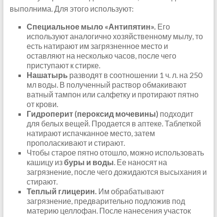
выполнима. Для этого используют:
Специальное мыло «Антипятин».
Его
используют аналогично хозяйственному мылу, то
есть натирают им загрязненное место и
оставляют на несколько часов, после чего
приступают к стирке.
Нашатырь
разводят в соотношении 1 ч. л. на 250
мл воды. В полученный раствор обмакивают
ватный тампон или салфетку и протирают пятно
от крови.
Гидроперит (пероксид мочевины)
подходит
для белых вещей. Продается в аптеке. Таблеткой
натирают испачканное место, затем
прополаскивают и стирают.
Чтобы старое пятно отошло, можно использовать
кашицу из
буры и воды
. Ее наносят на
загрязнение, после чего дожидаются высыхания и
стирают.
Теплый глицерин.
Им обрабатывают
загрязнение, предварительно подложив под
материю целлофан. После нанесения участок