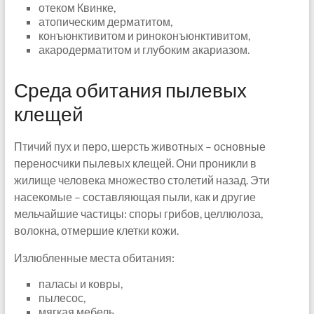
отеком Квинке,
атопическим дерматитом,
конъюнктивитом и риноконъюнктивитом,
акародерматитом и глубоким акариазом.
Среда обитания пылевых
клещей
Птичий пух и перо, шерсть животных – основные
переносчики пылевых клещей. Они проникли в
жилище человека множество столетий назад. Эти
насекомые – составляющая пыли, как и другие
мельчайшие частицы: споры грибов, целлюлоза,
волокна, отмершие клетки кожи.
Излюбленные места обитания:
паласы и ковры,
пылесос,
мягкая мебель,