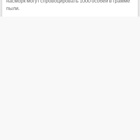
насморк могут спровоцировать 1000 особей в грамме
пыли.