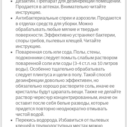
Дезактин. Препарат для дезинфекции помещений.
Продается в аптеках. Внимательно читайте
инструкцию.
Антибактериальные спреи и аэрозоли. Продаются
в отделах средств для уборки. Можно
обрабатывать любые мягкие и твердые
поверхности. Эффективно устраняют бактерии,
споры грибов, пылевых клещей. Читайте
инструкцию.
Поваренная соль или сода. Полы, стены,
подоконники следует помыть слабым раствором
поваренной соли или соды (3-4 ст.л. на 10 литров
воды). Особенно тщательно обрабатывать
следует плинтуса и щели в полу. Такой способ
дезинфекции довольно эффективен, но
обязательно хорошо растворите соль, иначе ее
кристаллы будут царапать вещи. Также не делайте
раствор чересчур концентрированным, иначе он
оставит после себя белые разводы, которые
придется повторно неоднократно отмывать
чистой водой.
Перекись водорода. Избавиться от пылевых
клещей в труднодоступных местах можно