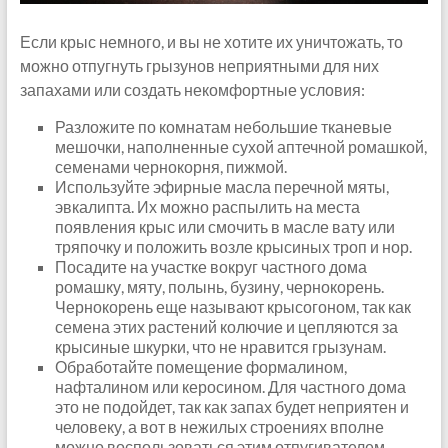
Если крыс немного, и вы не хотите их уничтожать, то
можно отпугнуть грызунов неприятными для них
запахами или создать некомфортные условия:
Разложите по комнатам небольшие тканевые
мешочки, наполненные сухой аптечной ромашкой,
семенами чернокорня, пижмой.
Используйте эфирные масла перечной мяты,
эвкалипта. Их можно распылить на места
появления крыс или смочить в масле вату или
тряпочку и положить возле крысиных троп и нор.
Посадите на участке вокруг частного дома
ромашку, мяту, полынь, бузину, чернокорень.
Чернокорень еще называют крысогоном, так как
семена этих растений колючие и цепляются за
крысиные шкурки, что не нравится грызунам.
Обработайте помещение формалином,
нафталином или керосином. Для частного дома
это не подойдет, так как запах будет неприятен и
человеку, а вот в нежилых строениях вполне
можно воспользоваться этим отпугивателем.