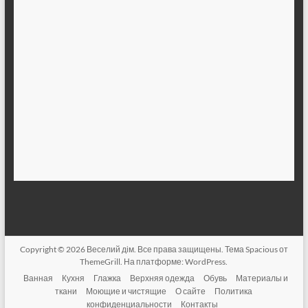
Copyright © 2026
Веселий дім
. Все права защищены. Тема
Spacious
от
ThemeGrill. На платформе:
WordPress
.
Ванная
Кухня
Глажка
Верхняя одежда
Обувь
Материалы и
ткани
Моющие и чистящие
О сайте
Политика
конфиденциальности
Контакты