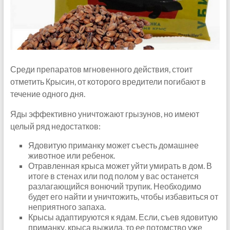
Среди препаратов мгновенного действия, стоит
отметить Крысин, от которого вредители погибают в
течение одного дня.
Яды эффективно уничтожают грызунов, но имеют
целый ряд недостатков:
Ядовитую приманку может съесть домашнее
животное или ребенок.
Отравленная крыса может уйти умирать в дом. В
итоге в стенах или под полом у вас останется
разлагающийся вонючий трупик. Необходимо
будет его найти и уничтожить, чтобы избавиться от
неприятного запаха.
Крысы адаптируются к ядам. Если, съев ядовитую
приманку, крыса выжила, то ее потомство уже