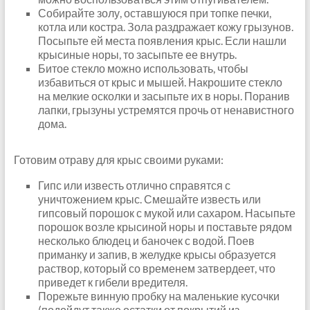
Собирайте золу, оставшуюся при топке печки,
котла или костра. Зола раздражает кожу грызунов.
Посыпьте ей места появления крыс. Если нашли
крысиные норы, то засыпьте ее внутрь.
Битое стекло можно использовать, чтобы
избавиться от крыс и мышей. Накрошите стекло
на мелкие осколки и засыпьте их в норы. Поранив
лапки, грызуны устремятся прочь от ненавистного
дома.
Готовим отраву для крыс своими руками:
Гипс или известь отлично справятся с
уничтожением крыс. Смешайте известь или
гипсовый порошок с мукой или сахаром. Насыпьте
порошок возле крысиной норы и поставьте рядом
несколько блюдец и баночек с водой. Поев
приманку и запив, в желудке крысы образуется
раствор, который со временем затвердеет, что
приведет к гибели вредителя.
Порежьте винную пробку на маленькие кусочки
(подойдут также остатки от покрытий из