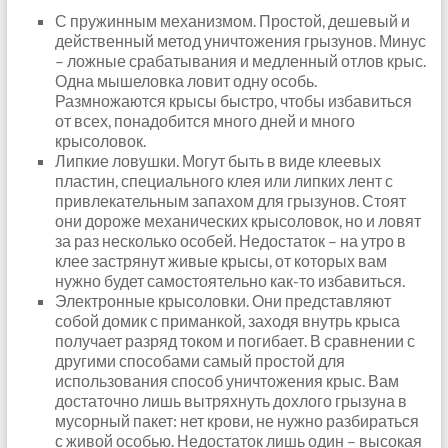
С пружинным механизмом. Простой, дешевый и
действенный метод уничтожения грызунов. Минус
– ложные срабатывания и медленный отлов крыс.
Одна мышеловка ловит одну особь.
Размножаются крысы быстро, чтобы избавиться
от всех, понадобится много дней и много
крысоловок.
Липкие ловушки. Могут быть в виде клеевых
пластин, специального клея или липких лент с
привлекательным запахом для грызунов. Стоят
они дороже механических крысоловок, но и ловят
за раз несколько особей. Недостаток – на утро в
клее застрянут живые крысы, от которых вам
нужно будет самостоятельно как-то избавиться.
Электронные крысоловки. Они представляют
собой домик с приманкой, заходя внутрь крыса
получает разряд током и погибает. В сравнении с
другими способами самый простой для
использования способ уничтожения крыс. Вам
достаточно лишь вытряхнуть дохлого грызуна в
мусорный пакет: нет крови, не нужно разбираться
с живой особью. Недостаток лишь один – высокая