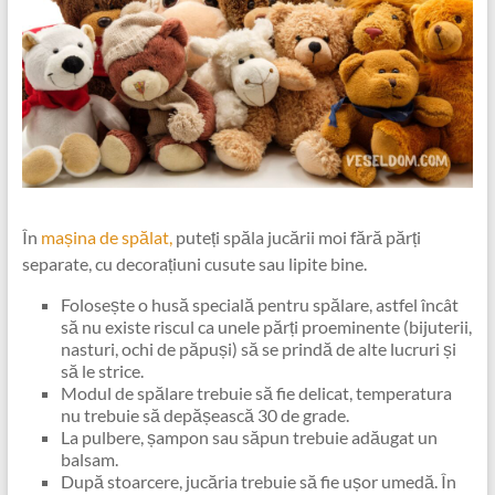
În
mașina de spălat,
puteți spăla jucării moi fără părți
separate, cu decorațiuni cusute sau lipite bine.
Folosește o husă specială pentru spălare, astfel încât
să nu existe riscul ca unele părți proeminente (bijuterii,
nasturi, ochi de păpuși) să se prindă de alte lucruri și
să le strice.
Modul de spălare trebuie să fie delicat, temperatura
nu trebuie să depășească 30 de grade.
La pulbere, șampon sau săpun trebuie adăugat un
balsam.
După stoarcere, jucăria trebuie să fie ușor umedă. În