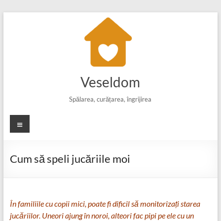
Skip
to
content
Veseldom
Spălarea, curățarea, îngrijirea
Meniu
Cum să speli jucăriile moi
În familiile cu copii mici, poate fi dificil să monitorizați starea
jucăriilor. Uneori ajung în noroi, alteori fac pipi pe ele cu un