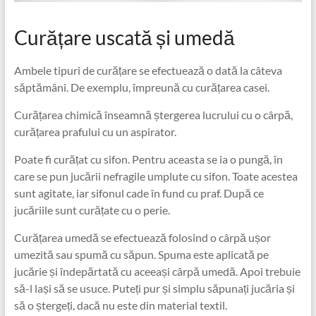
Curățare uscată și umedă
Ambele tipuri de curățare se efectuează o dată la câteva
săptămâni. De exemplu, împreună cu curățarea casei.
Curățarea chimică înseamnă ștergerea lucrului cu o cârpă,
curățarea prafului cu un aspirator.
Poate fi curățat cu sifon. Pentru aceasta se ia o pungă, în
care se pun jucării nefragile umplute cu sifon. Toate acestea
sunt agitate, iar sifonul cade în fund cu praf. După ce
jucăriile sunt curățate cu o perie.
Curățarea umedă se efectuează folosind o cârpă ușor
umezită sau spumă cu săpun. Spuma este aplicată pe
jucărie și îndepărtată cu aceeași cârpă umedă. Apoi trebuie
să-l lași să se usuce. Puteți pur și simplu săpunați jucăria și
să o ștergeți, dacă nu este din material textil.