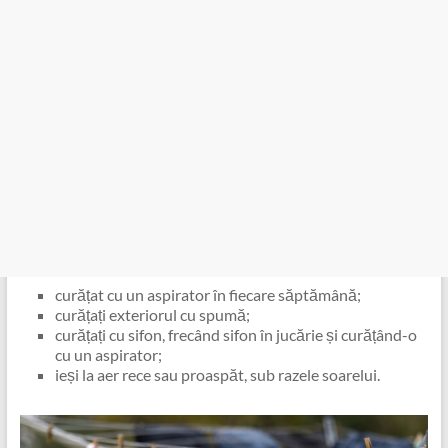
curățat cu un aspirator în fiecare săptămână;
curățați exteriorul cu spumă;
curățați cu sifon, frecând sifon în jucărie și curățând-o
cu un aspirator;
ieși la aer rece sau proaspăt, sub razele soarelui.