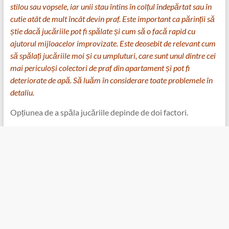
stilou sau vopsele, iar unii stau întins în colțul îndepărtat sau în
cutie atât de mult încât devin praf. Este important ca părinții să
știe dacă jucăriile pot fi spălate și cum să o facă rapid cu
ajutorul mijloacelor improvizate. Este deosebit de relevant cum
să spălați jucăriile moi și cu umpluturi, care sunt unul dintre cei
mai periculoși colectori de praf din apartament și pot fi
deteriorate de apă. Să luăm în considerare toate problemele în
detaliu.
Opțiunea de a spăla jucăriile depinde de doi factori.