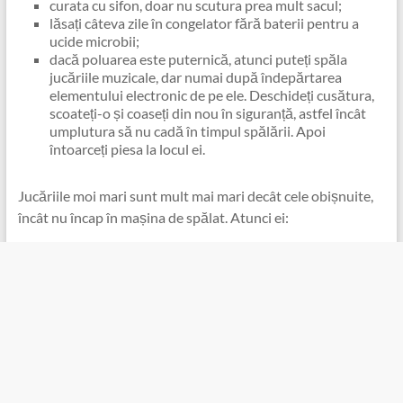
curata cu sifon, doar nu scutura prea mult sacul;
lăsați câteva zile în congelator fără baterii pentru a
ucide microbii;
dacă poluarea este puternică, atunci puteți spăla
jucăriile muzicale, dar numai după îndepărtarea
elementului electronic de pe ele. Deschideți cusătura,
scoateți-o și coaseți din nou în siguranță, astfel încât
umplutura să nu cadă în timpul spălării. Apoi
întoarceți piesa la locul ei.
Jucăriile moi mari sunt mult mai mari decât cele obișnuite,
încât nu încap în mașina de spălat. Atunci ei: