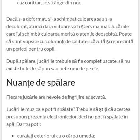
caz contrar, se strânge din nou.
Dacă s-a deformat, și-a schimbat culoarea sau s-a
decolorat, atunci data viitoare va fi șters manual. Jucăriile
care își schimbă culoarea merită o atenție deosebită. Poate
că sunt vopsite cu coloranți de calitate scăzută și reprezintă
un pericol pentru copil.
După spălare, jucăriile trebuie să fie complet uscate, să nu
existe bule de săpun sau pete umede pe ele.
Nuanțe de spălare
Fiecare jucărie are nevoie de îngrijire adecvată.
Jucăriile muzicale pot fi spălate? Trebuie să știți că acestea
presupun prezența electronicelor, deci nu pot fi spălate în
apă. Dar tu poti:
curățați exteriorul cu o cârpă umedă;