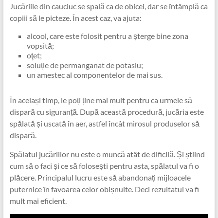
Jucăriile din cauciuc se spală ca de obicei, dar se întâmplă ca
copiii să le picteze. În acest caz, va ajuta:
alcool, care este folosit pentru a șterge bine zona
vopsită;
oţet;
soluție de permanganat de potasiu;
un amestec al componentelor de mai sus.
În același timp, le poți ține mai mult pentru ca urmele să
dispară cu siguranță. După această procedură, jucăria este
spălată și uscată în aer, astfel încât mirosul produselor să
dispară.
Spălatul jucăriilor nu este o muncă atât de dificilă. Și știind
cum să o faci și ce să folosești pentru asta, spălatul va fi o
plăcere. Principalul lucru este să abandonați mijloacele
puternice în favoarea celor obișnuite. Deci rezultatul va fi
mult mai eficient.