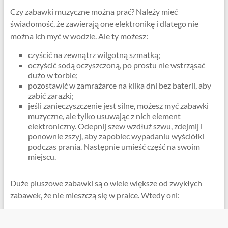
Czy zabawki muzyczne można prać? Należy mieć
świadomość, że zawierają one elektronikę i dlatego nie
można ich myć w wodzie. Ale ty możesz:
czyścić na zewnątrz wilgotną szmatką;
oczyścić sodą oczyszczoną, po prostu nie wstrząsać
dużo w torbie;
pozostawić w zamrażarce na kilka dni bez baterii, aby
zabić zarazki;
jeśli zanieczyszczenie jest silne, możesz myć zabawki
muzyczne, ale tylko usuwając z nich element
elektroniczny. Odepnij szew wzdłuż szwu, zdejmij i
ponownie zszyj, aby zapobiec wypadaniu wyściółki
podczas prania. Następnie umieść część na swoim
miejscu.
Duże pluszowe zabawki są o wiele większe od zwykłych
zabawek, że nie mieszczą się w pralce. Wtedy oni: