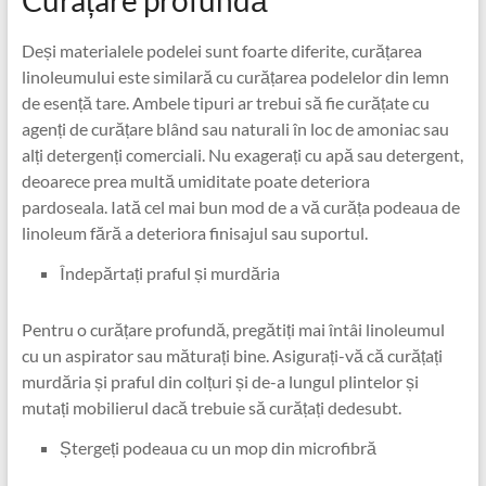
Curațare profundă
Deși materialele podelei sunt foarte diferite, curățarea
linoleumului este similară cu curățarea podelelor din lemn
de esență tare. Ambele tipuri ar trebui să fie curățate cu
agenți de curățare blând sau naturali în loc de amoniac sau
alți detergenți comerciali. Nu exagerați cu apă sau detergent,
deoarece prea multă umiditate poate deteriora
pardoseala. Iată cel mai bun mod de a vă curăța podeaua de
linoleum fără a deteriora finisajul sau suportul.
Îndepărtați praful și murdăria
Pentru o curățare profundă, pregătiți mai întâi linoleumul
cu un aspirator sau măturați bine. Asigurați-vă că curățați
murdăria și praful din colțuri și de-a lungul plintelor și
mutați mobilierul dacă trebuie să curățați dedesubt.
Ștergeți podeaua cu un mop din microfibră