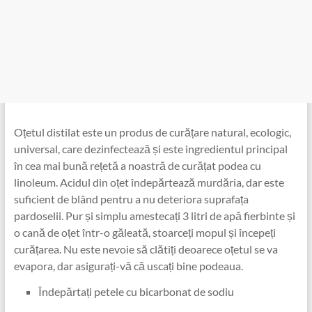
Oțetul distilat este un produs de curățare natural, ecologic,
universal, care dezinfectează și este ingredientul principal
în cea mai bună rețetă a noastră de curățat podea cu
linoleum. Acidul din oțet îndepărtează murdăria, dar este
suficient de blând pentru a nu deteriora suprafața
pardoselii. Pur și simplu amestecați 3 litri de apă fierbinte și
o cană de oțet într-o găleată, stoarceți mopul și începeți
curățarea. Nu este nevoie să clătiți deoarece oțetul se va
evapora, dar asigurați-vă că uscați bine podeaua.
Îndepărtați petele cu bicarbonat de sodiu