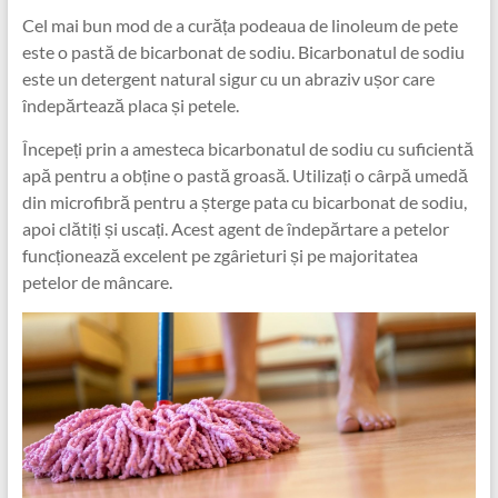
Cel mai bun mod de a curăța podeaua de linoleum de pete
este o pastă de bicarbonat de sodiu. Bicarbonatul de sodiu
este un detergent natural sigur cu un abraziv ușor care
îndepărtează placa și petele.
Începeți prin a amesteca bicarbonatul de sodiu cu suficientă
apă pentru a obține o pastă groasă. Utilizați o cârpă umedă
din microfibră pentru a șterge pata cu bicarbonat de sodiu,
apoi clătiți și uscați. Acest agent de îndepărtare a petelor
funcționează excelent pe zgârieturi și pe majoritatea
petelor de mâncare.