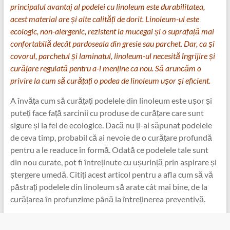
principalul avantaj al podelei cu linoleum este durabilitatea,
acest material are și alte calități de dorit. Linoleum-ul este
ecologic, non-alergenic, rezistent la mucegai și o suprafață mai
confortabilă decât pardoseala din gresie sau parchet. Dar, ca și
covorul, parchetul și laminatul, linoleum-ul necesită îngrijire și
curățare regulată pentru a-l menține ca nou. Să aruncăm o
privire la cum să curățați o podea de linoleum ușor și eficient.
A învăța cum să curățați podelele din linoleum este ușor și
puteți face față sarcinii cu produse de curățare care sunt
sigure și la fel de ecologice. Dacă nu ți-ai săpunat podelele
de ceva timp, probabil că ai nevoie de o curățare profundă
pentru a le readuce în formă. Odată ce podelele tale sunt
din nou curate, pot fi întreținute cu ușurință prin aspirare și
ștergere umedă. Citiți acest articol pentru a afla cum să vă
păstrați podelele din linoleum să arate cât mai bine, de la
curățarea în profunzime până la întreținerea preventivă.