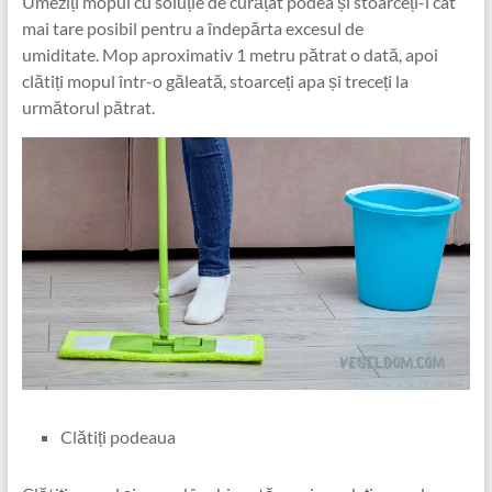
Umeziți mopul cu soluție de curățat podea și stoarceți-l cât
mai tare posibil pentru a îndepărta excesul de
umiditate. Mop aproximativ 1 metru pătrat o dată, apoi
clătiți mopul într-o găleată, stoarceți apa și treceți la
următorul pătrat.
Clătiți podeaua