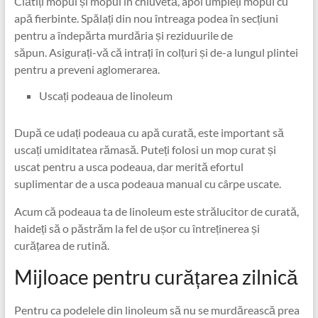
Clătiți mopul și mopul în chiuvetă, apoi umpleți mopul cu
apă fierbinte. Spălați din nou întreaga podea în secțiuni
pentru a îndepărta murdăria și reziduurile de
săpun. Asigurați-vă că intrați în colțuri și de-a lungul plintei
pentru a preveni aglomerarea.
Uscați podeaua de linoleum
După ce udați podeaua cu apă curată, este important să
uscați umiditatea rămasă. Puteți folosi un mop curat și
uscat pentru a usca podeaua, dar merită efortul
suplimentar de a usca podeaua manual cu cârpe uscate.
Acum că podeaua ta de linoleum este strălucitor de curată,
haideți să o păstrăm la fel de ușor cu întreținerea și
curățarea de rutină.
Mijloace pentru curățarea zilnică
Pentru ca podelele din linoleum să nu se murdărească prea