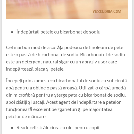
Îndepărtați petele cu bicarbonat de sodiu
Cel mai bun mod de a curăța podeaua de linoleum de pete
este o pastă de bicarbonat de sodiu. Bicarbonatul de sodiu
este un detergent natural sigur cu un abraziv ușor care
îndepărtează placa și petele.
Începeți prin a amesteca bicarbonatul de sodiu cu suficientă
apă pentru a obține o pastă groasă. Utilizați o cârpă umedă
din microfibră pentru a șterge pata cu bicarbonat de sodiu,
apoi clătiți și uscați. Acest agent de îndepărtare a petelor
funcționează excelent pe zgârieturi și pe majoritatea
petelor de mâncare.
Readuceți strălucirea cu ulei pentru copii