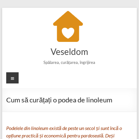
Skip
to
content
Veseldom
Spălarea, curățarea, îngrijirea
Meniu
Cum să curățați o podea de linoleum
Podelele din linoleum există de peste un secol și sunt încă o
opțiune practică și economică pentru pardoseală. Deși