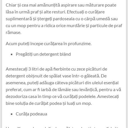
Chiar și cea mai amănunțită aspirare sau măturare poate
lăsa în urmă praf și alte resturi. Efectuați o curățare
suplimentară și ștergeți pardoseala cu o cârpă umedă sau
cu un mop pentru a ridica orice murdărie și particule de praf
rămase.
Acum puteți începe curățarea în profunzime.
Pregătiți un detergent blând
Amestecați 3 litri de apă fierbinte cu zece picături de
detergent obișnuit de spălat vase într-o găleată. De
asemenea, puteți adăuga câteva picături din uleiul esențial
preferat, cum ar fi iarbă de lămâie sau levănțică, pentru a vă
dezodoriza casa în timp ce vă curățați podelele. Amestecați
bine soluția de curățat podea și luați un mop.
Curăța podeaua