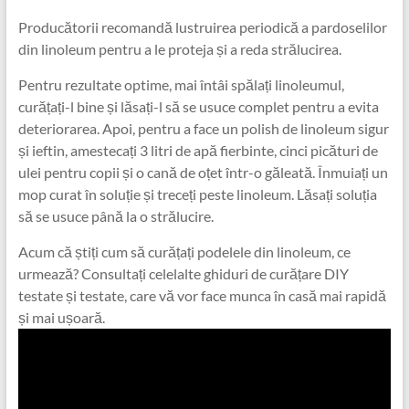
Producătorii recomandă lustruirea periodică a pardoselilor
din linoleum pentru a le proteja și a reda strălucirea.
Pentru rezultate optime, mai întâi spălați linoleumul,
curățați-l bine și lăsați-l să se usuce complet pentru a evita
deteriorarea. Apoi, pentru a face un polish de linoleum sigur
și ieftin, amestecați 3 litri de apă fierbinte, cinci picături de
ulei pentru copii și o cană de oțet într-o găleată. Înmuiați un
mop curat în soluție și treceți peste linoleum. Lăsați soluția
să se usuce până la o strălucire.
Acum că știți cum să curățați podelele din linoleum, ce
urmează? Consultați celelalte ghiduri de curățare DIY
testate și testate, care vă vor face munca în casă mai rapidă
și mai ușoară.