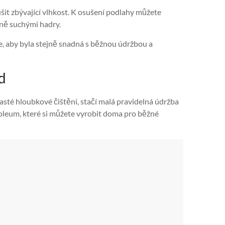
šit zbývající vlhkost. K osušení podlahy můžete
čně suchými hadry.
ěte, aby byla stejně snadná s běžnou údržbou a
d
časté hloubkové čištění, stačí malá pravidelná údržba
noleum, které si můžete vyrobit doma pro běžné