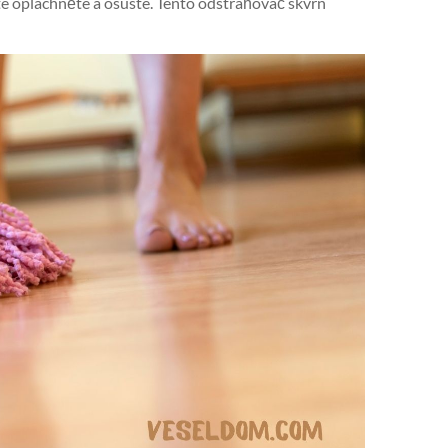
té opláchněte a osušte. Tento odstraňovač skvrn