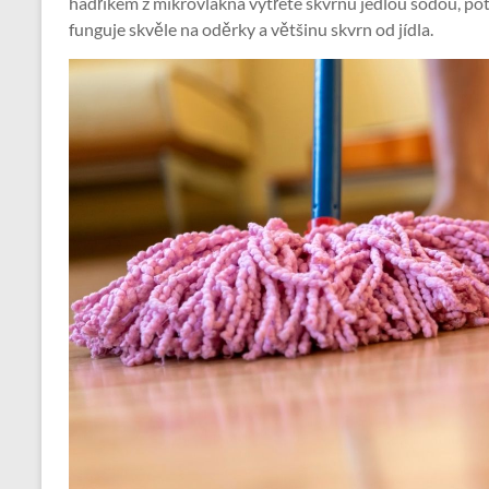
hadříkem z mikrovlákna vytřete skvrnu jedlou sodou, po
funguje skvěle na oděrky a většinu skvrn od jídla.