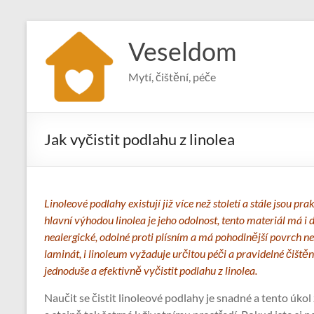
Skip
to
Veseldom
content
Mytí, čištění, péče
Jak vyčistit podlahu z linolea
Linoleové podlahy existují již více než století a stále jsou 
hlavní výhodou linolea je jeho odolnost, tento materiál má i d
nealergické, odolné proti plísním a má pohodlnější povrch ne
laminát, i linoleum vyžaduje určitou péči a pravidelné čiště
jednoduše a efektivně vyčistit podlahu z linolea.
Naučit se čistit linoleové podlahy je snadné a tento úkol