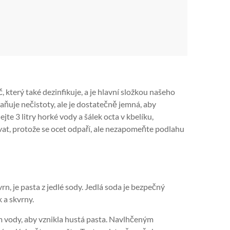
č, který také dezinfikuje, a je hlavní složkou našeho
raňuje nečistoty, ale je dostatečně jemná, aby
e 3 litry horké vody a šálek octa v kbelíku,
vat, protože se ocet odpaří, ale nezapomeňte podlahu
rn, je pasta z jedlé sody. Jedlá soda je bezpečný
 a skvrny.
 vody, aby vznikla hustá pasta. Navlhčeným