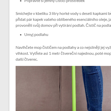
Připravte si jemný čisticí prostředek
Smíchejte v kbelíku 3 litry horké vody s deseti kapkami
přidat pár kapek vašeho oblíbeného esenciálního oleje, j
provoněli svůj domov při vytírání podlah. Čistič na po
Umyj podlahu
Navlhčete mop čističem na podlahy a co nejsilněji jej vy
vlhkost. Vytřete asi 1 metr čtvereční najednou, poté mo
další čtverec.