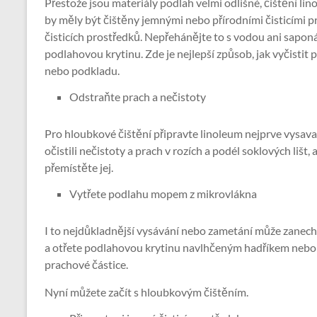
Přestože jsou materiály podlah velmi odlišné, čištění li
by měly být čištěny jemnými nebo přírodními čisticími 
čisticích prostředků. Nepřehánějte to s vodou ani sapon
podlahovou krytinu. Zde je nejlepší způsob, jak vyčistit
nebo podkladu.
Odstraňte prach a nečistoty
Pro hloubkové čištění připravte linoleum nejprve vysava
očistili nečistoty a prach v rozích a podél soklových lišt
přemístěte jej.
Vytřete podlahu mopem z mikrovlákna
I to nejdůkladnější vysávání nebo zametání může zanecha
a otřete podlahovou krytinu navlhčeným hadříkem nebo m
prachové částice.
Nyní můžete začít s hloubkovým čištěním.