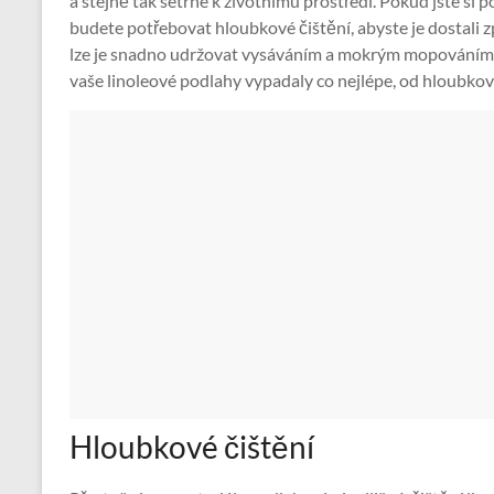
a stejně tak šetrné k životnímu prostředí. Pokud jste s
budete potřebovat hloubkové čištění, abyste je dostali 
lze je snadno udržovat vysáváním a mokrým mopováním. Pře
vaše linoleové podlahy vypadaly co nejlépe, od hloubkov
Hloubkové čištění