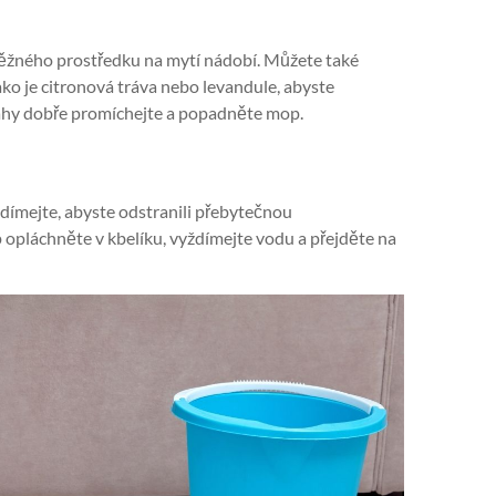
 běžného prostředku na mytí nádobí. Můžete také
ako je citronová tráva nebo levandule, abyste
dlahy dobře promíchejte a popadněte mop.
ždímejte, abyste odstranili přebytečnou
p opláchněte v kbelíku, vyždímejte vodu a přejděte na