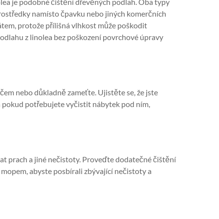
nolea je podobné čištění dřevěných podlah. Oba typy
prostředky namísto čpavku nebo jiných komerčních
átem, protože přílišná vlhkost může poškodit
 podlahu z linolea bez poškození povrchové úpravy
čem nebo důkladně zameťte. Ujistěte se, že jste
, a pokud potřebujete vyčistit nábytek pod ním,
t prach a jiné nečistoty. Proveďte dodatečné čištění
opem, abyste posbírali zbývající nečistoty a