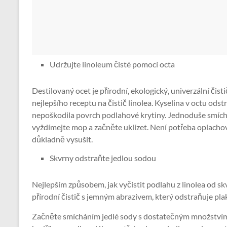
Udržujte linoleum čisté pomocí octa
Destilovaný ocet je přírodní, ekologický, univerzální čisti
nejlepšího receptu na čistič linolea. Kyselina v octu odst
nepoškodila povrch podlahové krytiny. Jednoduše smíchejt
vyždímejte mop a začněte uklízet. Není potřeba oplacho
důkladně vysušit.
Skvrny odstraňte jedlou sodou
Nejlepším způsobem, jak vyčistit podlahu z linolea od skv
přírodní čistič s jemným abrazivem, který odstraňuje plak
Začněte smícháním jedlé sody s dostatečným množstvím