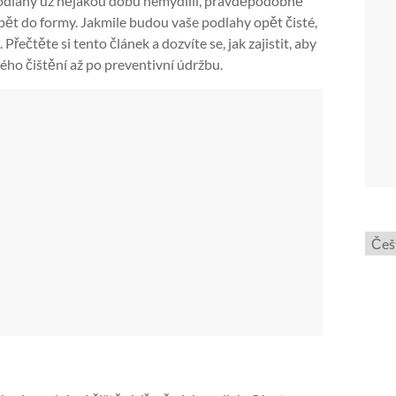
i podlahy už nějakou dobu nemydlili, pravděpodobně
zpět do formy. Jakmile budou vaše podlahy opět čisté,
čtěte si tento článek a dozvíte se, jak zajistit, aby
ého čištění až po preventivní údržbu.
Zvol
jazyk