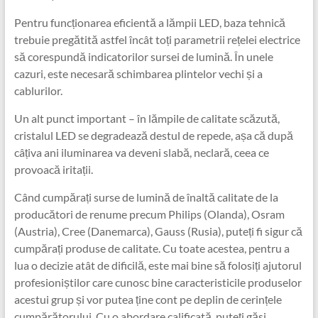
Pentru funcționarea eficientă a lămpii LED, baza tehnică
trebuie pregătită astfel încât toți parametrii rețelei electrice
să corespundă indicatorilor sursei de lumină. În unele
cazuri, este necesară schimbarea plintelor vechi și a
cablurilor.
Un alt punct important – în lămpile de calitate scăzută,
cristalul LED se degradează destul de repede, așa că după
câțiva ani iluminarea va deveni slabă, neclară, ceea ce
provoacă iritații.
Când cumpărați surse de lumină de înaltă calitate de la
producători de renume precum Philips (Olanda), Osram
(Austria), Cree (Danemarca), Gauss (Rusia), puteți fi sigur că
cumpărați produse de calitate. Cu toate acestea, pentru a
lua o decizie atât de dificilă, este mai bine să folosiți ajutorul
profesioniștilor care cunosc bine caracteristicile produselor
acestui grup și vor putea ține cont pe deplin de cerințele
cumpărătorului. Cu o abordare calificată, puteți găsi