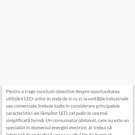
Pentru a trage concluzii obiective despre oportunitatea
utilizării LED-urilor în viața de zi cu zi, la unitățile industriale
sau comerciale, trebuie luate în considerare principalele
caracteristici ale lămpilor LED, cel puțin în cea mai
simplificată formă. Un consumator obișnuit, care nu este un
specialist în domeniul energiei electrice, ar trebui să
înțeleagă de ce preferă unul sau altul tip de iluminat.