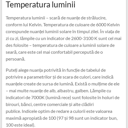
Temperatura luminii
Temperatura luminii – scară de nuanțe de strălucire,
conform lui Kelvin. Temperatura de culoare de 6000 Kelvin
corespunde nuanței luminii solare în timpul zilei. În viața de
zi cu zi, lămpile cu un indicator de 2600-3100 K sunt cel mai
des folosite – temperatura de culoare a luminii solare de
seară, care este cel mai confortabil percepută de o
persoană.
Puteți alege nuanța potrivită în funcție de tabelul de
potrivire a parametrilor și de scara de culori, care indică
nuanțele create de sursa de lumină. Există o mulțime de ele
– mai multe nuanțe de alb, albastru, galben. Lămpile cu
indicatori de 7000K (lumină rece) sunt folosite în holuri de
birouri, bănci, centre comerciale și alte clădiri
publice. Indicele optim de redare a culorii este valoarea
maximă apropiată de 100 (97 și 98 sunt un indicator bun,
100 este ideal).