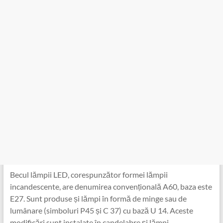
Becul lămpii LED, corespunzător formei lămpii
incandescente, are denumirea convențională A60, baza este
E27. Sunt produse și lămpi în formă de minge sau de
lumânare (simboluri P45 și C 37) cu bază U 14. Aceste
modificări sunt instalate în candelabre și lămpi