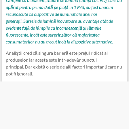
Lămpile cu diodă emițătoare de lumină (lămpi cu LED), care au
apărut pentru prima dată pe piață în 1998, au fost unanim
recunoscute ca dispozitive de iluminat ale unei noi
generații. Sursele de lumină inovatoare au avantaje atât de
evidente față de lămpile cu incandescență și lămpile
fluorescente, încât este surprinzător că majoritatea
consumatorilor nu au trecut încă la dispozitive alternative.
Analiştii cred că singura barieră este preţul ridicat al
produselor, iar acesta este într-adevăr punctul
principal. Dar există o serie de alți factori importanți care nu
pot fi ignorați.