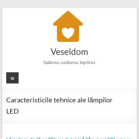
Skip
to
content
Veseldom
Spălarea, curățarea, îngrijirea
Meniu
Caracteristicile tehnice ale lămpilor
LED