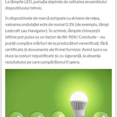
La lămpile LED, pulsația depinde de calitatea ansamblului
dispozitivului tehnic.
În dispozitivele de marcă echipate cu drivere de rețea,
valoarea ondulației este de numai 0,3% (de exemplu, lămpi
Ledcraft sau Navigator). În schimb, lămpile chinezești
ieftine pot pulsa cu un factor de 80-90%! Concluzie – nu
puteți cumpăra mărfuri de la producători neverificați, fără
certificate și documente ale firmei furnizor. Acest lucru va
duce la costuri nejustificate și, cu siguranță, la absența
rezultatului pe care cumpărătorul îl spera.