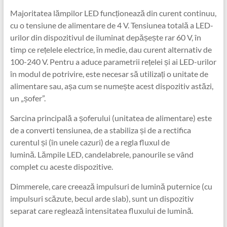
Majoritatea lămpilor LED funcționează din curent continuu,
cu o tensiune de alimentare de 4 V. Tensiunea totală a LED-
urilor din dispozitivul de iluminat depășește rar 60 V, în
timp ce rețelele electrice, în medie, dau curent alternativ de
100-240 V. Pentru a aduce parametrii rețelei și ai LED-urilor
în modul de potrivire, este necesar să utilizați o unitate de
alimentare sau, așa cum se numește acest dispozitiv astăzi,
un „șofer”.
Sarcina principală a șoferului (unitatea de alimentare) este
de a converti tensiunea, de a stabiliza și de a rectifica
curentul și (în unele cazuri) de a regla fluxul de
lumină. Lămpile LED, candelabrele, panourile se vând
complet cu aceste dispozitive.
Dimmerele, care creează impulsuri de lumină puternice (cu
impulsuri scăzute, becul arde slab), sunt un dispozitiv
separat care reglează intensitatea fluxului de lumină.