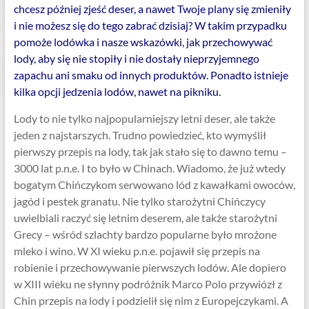
chcesz później zjeść deser, a nawet Twoje plany się zmieniły
i nie możesz się do tego zabrać dzisiaj? W takim przypadku
pomoże lodówka i nasze wskazówki, jak przechowywać
lody, aby się nie stopiły i nie dostały nieprzyjemnego
zapachu ani smaku od innych produktów. Ponadto istnieje
kilka opcji jedzenia lodów, nawet na pikniku.
Lody to nie tylko najpopularniejszy letni deser, ale także
jeden z najstarszych. Trudno powiedzieć, kto wymyślił
pierwszy przepis na lody, tak jak stało się to dawno temu –
3000 lat p.n.e. I to było w Chinach. Wiadomo, że już wtedy
bogatym Chińczykom serwowano lód z kawałkami owoców,
jagód i pestek granatu. Nie tylko starożytni Chińczycy
uwielbiali raczyć się letnim deserem, ale także starożytni
Grecy – wśród szlachty bardzo popularne było mrożone
mleko i wino. W XI wieku p.n.e. pojawił się przepis na
robienie i przechowywanie pierwszych lodów. Ale dopiero
w XIII wieku ne słynny podróżnik Marco Polo przywiózł z
Chin przepis na lody i podzielił się nim z Europejczykami. A