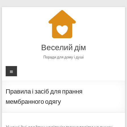
Перейти
до
вмісту
Веселий дім
Поради для дому і душі
Меню
Правила і засіб для прання
мембранного одягу