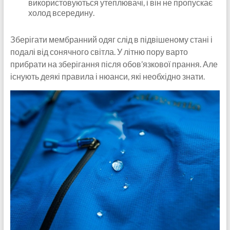
використовуються утеплювачі, і він не пропускає
холод всередину.
Зберігати мембранний одяг слід в підвішеному стані і
подалі від сонячного світла. У літню пору варто
прибрати на зберігання після обов’язкової прання. Але
існують деякі правила і нюанси, які необхідно знати.