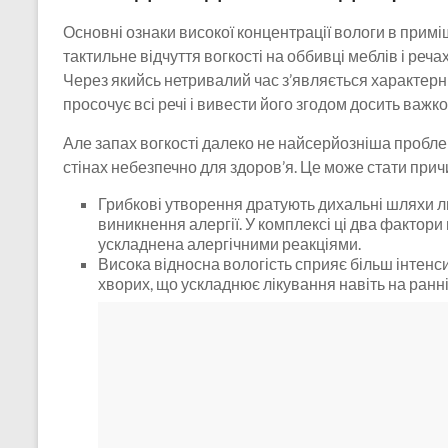
Основні ознаки високої концентрації вологи в примі
тактильне відчуття вогкості на оббивці меблів і речах
Через якийсь нетривалий час з’являється характерн
просочує всі речі і вивести його згодом досить важко
Але запах вогкості далеко не найсерйозніша проблем
стінах небезпечно для здоров’я. Це може стати при
Грибкові утворення дратують дихальні шляхи лю
виникнення алергії. У комплексі ці два фактори 
ускладнена алергічними реакціями.
Висока відносна вологість сприяє більш інтенс
хворих, що ускладнює лікування навіть на ранні