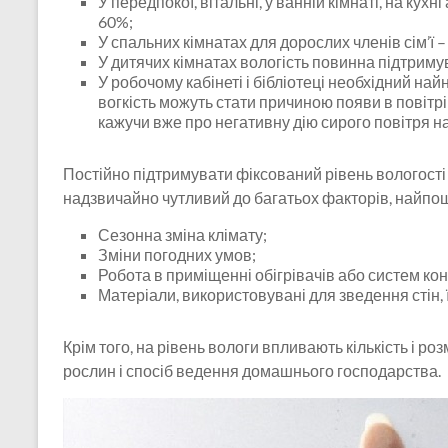
У передпокої, вітальні, у ванній кімнаті, на кухн
60%;
У спальних кімнатах для дорослих членів сім’ї 
У дитячих кімнатах вологість повинна підтриму
У робочому кабінеті і бібліотеці необхідний на
вогкість можуть стати причиною появи в повітр
кажучи вже про негативну дію сирого повітря на
Постійно підтримувати фіксований рівень вологості 
надзвичайно чутливий до багатьох факторів, найпош
Сезонна зміна клімату;
Зміни погодних умов;
Робота в приміщенні обігрівачів або систем ко
Матеріали, використовувані для зведення стін, ї
Крім того, на рівень вологи впливають кількість і ро
рослин і спосіб ведення домашнього господарства.