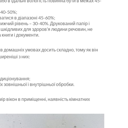
і або в їдальні вологість повинна бути в межах 45-
– 40-50%;
ватися в діапазоні 45-60%;
йнижчий рівень – 30-40%. Друкований папір і
і шкідливих для здоров’я людини речовин, не
 книги і документи.
в домашніх умовах досить складно, тому як він
иреніші з них:
ндиціонування;
х зовнішньої і внутрішньої обробки.
змір вікон в приміщенні, наявність кімнатних