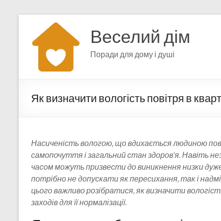
Перейти
до
Веселий дім
вмісту
Поради для дому і душі
Як визначити вологість повітря в кварт
Насиченість вологою, що вдихається людиною пові
самопочуття і загальний стан здоров’я. Навіть нез
часом можуть призвести до виникнення низки дуже
потрібно не допускати як пересихання, так і надмі
цього важливо розібратися, як визначити вологість
заходів для її нормалізації.