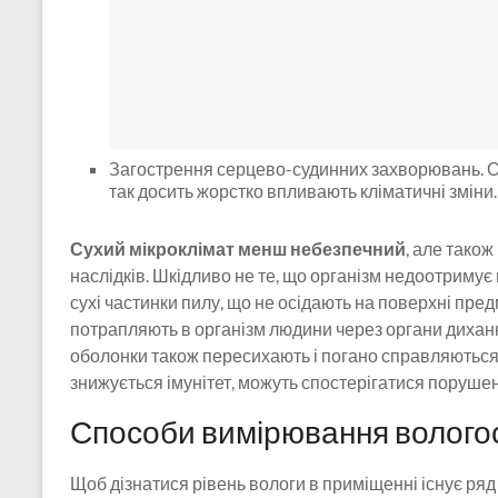
Загострення серцево-судинних захворювань. Ос
так досить жорстко впливають кліматичні зміни.
Сухий мікроклімат менш небезпечний
, але тако
наслідків. Шкідливо не те, що організм недоотримує
сухі частинки пилу, що не осідають на поверхні пре
потрапляють в організм людини через органи диханн
оболонки також пересихають і погано справляються з
знижується імунітет, можуть спостерігатися порушен
Способи вимірювання вологос
Щоб дізнатися рівень вологи в приміщенні існує ряд 