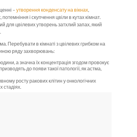
щенні –
утворення конденсату на вікнах
,
, потемніння і скупчення цвіли в кутах кімнат.
ий для цвілевих утворень затхлий запах, який
.
а. Перебувати в кімнаті з цвілевих грибком на
чиною ряду захворювань:
дини, а значна їх концентрація згодом провокує
призводять до появи такої патології, як астма,
ивному росту ракових клітин у онкологічних
х стадіях.