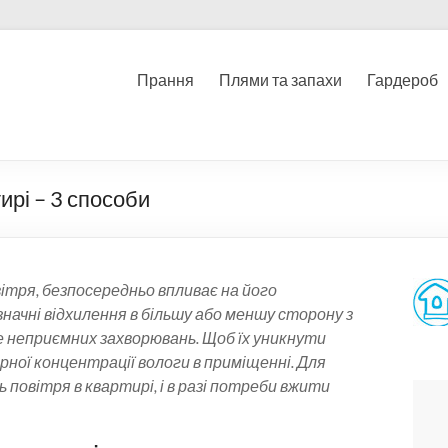
Прання
Плями та запахи
Гардероб
ирі – 3 способи
тря, безпосередньо впливає на його
начні відхилення в більшу або меншу сторону з
 неприємних захворювань. Щоб їх уникнути
рної концентрації вологи в приміщенні. Для
 повітря в квартирі, і в разі потреби вжити