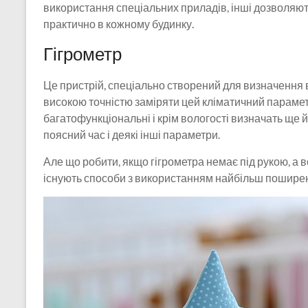
використання спеціальних приладів, інші дозволяють
практично в кожному будинку.
Гігрометр
Це пристрій, спеціально створений для визначення 
високою точністю заміряти цей кліматичний параметр
багатофункціональні і крім вологості визначать ще 
поясний час і деякі інші параметри.
Але що робити, якщо гігрометра немає під рукою, а в
існують способи з використанням найбільш поширени