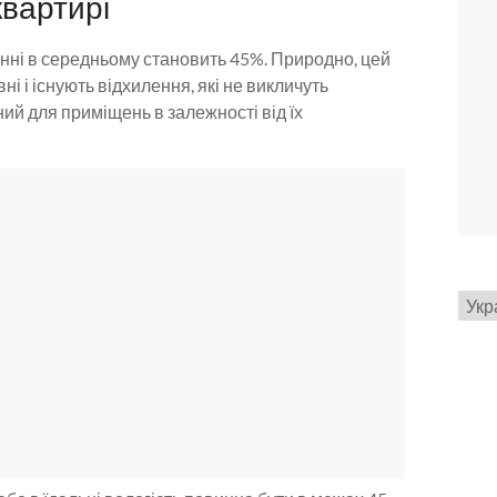
квартирі
нні в середньому становить 45%. Природно, цей
і і існують відхилення, які не викличуть
ний для приміщень в залежності від їх
Вибр
мов