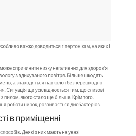
обливо важко доводиться гіпертонікам, на яких і
ж може спричинити низку негативних для здоров’я
 вологу з вдихуваного повітря. Більше шкодять
дметів, а знаходяться навколо і безперешкодно
я. Ситуація ще ускладнюється тим, що слизові
 пилом, якого стало ще більше. Крім того,
ня роботи нирок, розвивається дисбактеріоз.
ті в приміщенні
способів. Деякі з них мають на увазі