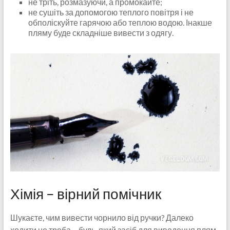
не тріть, розмазуючи, а промокайте;
не сушіть за допомогою теплого повітря і не
обполіскуйте гарячою або теплою водою. Інакше
пляму буде складніше вивести з одягу.
Хімія – вірний помічник
Шукаєте, чим вивести чорнило від ручки? Далеко
ходити не треба – будь-який засіб для виведення плям,