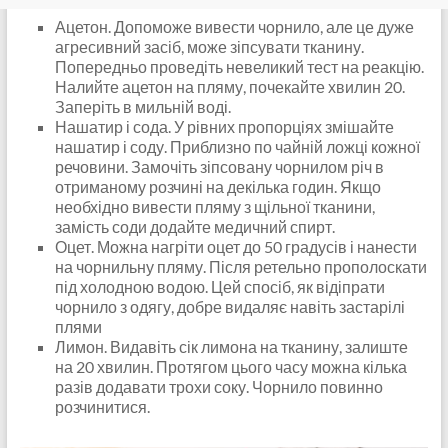
Ацетон. Допоможе вивести чорнило, але це дуже
агресивний засіб, може зіпсувати тканину.
Попередньо проведіть невеликий тест на реакцію.
Налийте ацетон на пляму, почекайте хвилин 20.
Заперіть в мильній воді.
Нашатир і сода. У рівних пропорціях змішайте
нашатир і соду. Приблизно по чайній ложці кожної
речовини. Замочіть зіпсовану чорнилом річ ​​в
отриманому розчині на декілька годин. Якщо
необхідно вивести пляму з щільної тканини,
замість соди додайте медичний спирт.
Оцет. Можна нагріти оцет до 50 градусів і нанести
на чорнильну пляму. Після ретельно прополоскати
під холодною водою. Цей спосіб, як відіпрати
чорнило з одягу, добре видаляє навіть застарілі
плями
Лимон. Видавіть сік лимона на тканину, залиште
на 20 хвилин. Протягом цього часу можна кілька
разів додавати трохи соку. Чорнило повинно
розчинитися.