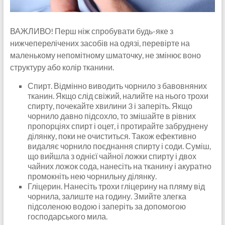
ВАЖЛИВО! Перш ніж спробувати будь-яке з
нижчеперелічених засобів на одязі, перевірте на
маленькому непомітному шматочку, не змінює воно
структуру або колір тканини.
Спирт. Відмінно виводить чорнило з бавовняних
тканин. Якщо слід свіжий, налийте на нього трохи
спирту, почекайте хвилини 3 і заперіть. Якщо
чорнило давно підсохло, то змішайте в рівних
пропорціях спирт і оцет, і протирайте забруднену
ділянку, поки не очиститься. Також ефективно
видаляє чорнило поєднання спирту і соди. Суміш,
що вийшла з однієї чайної ложки спирту і двох
чайних ложок сода, нанесіть на тканину і акуратно
промокніть нею чорнильну ділянку.
Гліцерин. Нанесіть трохи гліцерину на пляму від
чорнила, залиште на годину. Змийте злегка
підсоленою водою і заперіть за допомогою
господарського мила.