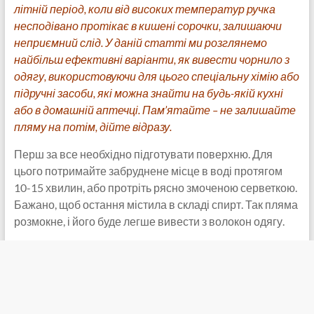
літній період, коли від високих температур ручка
несподівано протікає в кишені сорочки, залишаючи
неприємний слід. У даній статті ми розглянемо
найбільш ефективні варіанти, як вивести чорнило з
одягу, використовуючи для цього спеціальну хімію або
підручні засоби, які можна знайти на будь-якій кухні
або в домашній аптечці. Пам’ятайте – не залишайте
пляму на потім, дійте відразу.
Перш за все необхідно підготувати поверхню. Для
цього потримайте забруднене місце в воді протягом
10-15 хвилин, або протріть рясно змоченою серветкою.
Бажано, щоб остання містила в складі спирт. Так пляма
розмокне, і його буде легше вивести з волокон одягу.