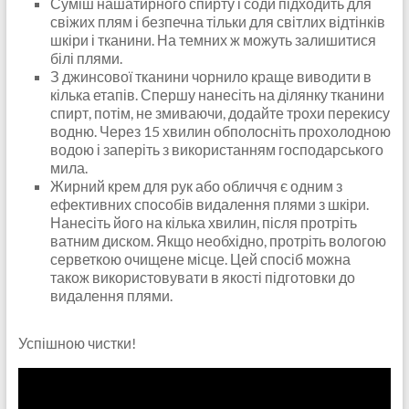
Суміш нашатирного спирту і соди підходить для
свіжих плям і безпечна тільки для світлих відтінків
шкіри і тканини. На темних ж можуть залишитися
білі плями.
З джинсової тканини чорнило краще виводити в
кілька етапів. Спершу нанесіть на ділянку тканини
спирт, потім, не змиваючи, додайте трохи перекису
водню. Через 15 хвилин обполосніть прохолодною
водою і заперіть з використанням господарського
мила.
Жирний крем для рук або обличчя є одним з
ефективних способів видалення плями з шкіри.
Нанесіть його на кілька хвилин, після протріть
ватним диском. Якщо необхідно, протріть вологою
серветкою очищене місце. Цей спосіб можна
також використовувати в якості підготовки до
видалення плями.
Успішною чистки!