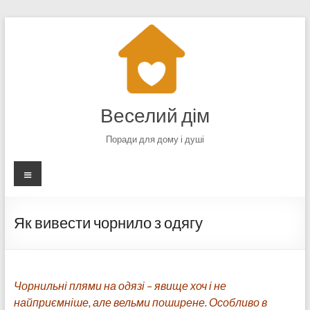
Перейти
до
вмісту
Веселий дім
Поради для дому і душі
Меню
Як вивести чорнило з одягу
Чорнильні плями на одязі – явище хоч і не
найприємніше, але вельми поширене. Особливо в