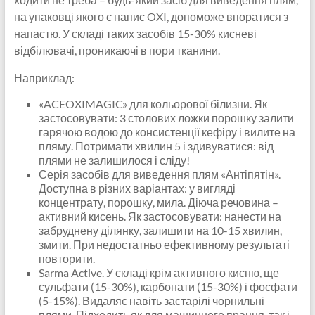
на упаковці якого є напис OXI, допоможе впоратися з
напастю. У складі таких засобів 15-30% кисневі
відбілювачі, проникаючі в пори тканини.
Наприклад:
«ACEOXIMAGIC» для кольорової білизни. Як
застосовувати: 3 столових ложки порошку залити
гарячою водою до консистенції кефіру і вилите на
пляму. Потримати хвилин 5 і здивуватися: від
плями не залишилося і сліду!
Серія засобів для виведення плям «Антіпятін».
Доступна в різних варіантах: у вигляді
концентрату, порошку, мила. Діюча речовина –
активний кисень. Як застосовувати: нанести на
забруднену ділянку, залишити на 10-15 хвилин,
змити. При недостатньо ефективному результаті
повторити.
Sarma Active. У складі крім активного кисню, ще
сульфати (15-30%), карбонати (15-30%) і фосфати
(5-15%). Видаляє навіть застарілі чорнильні
плями. Підходить як для машинного прання, так і