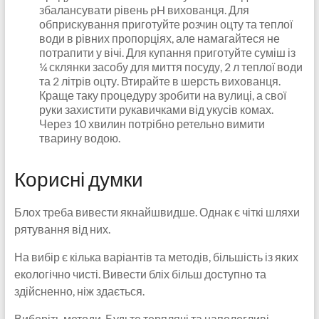
збалансувати рівень pH вихованця. Для
обприскування приготуйте розчин оцту та теплої
води в рівних пропорціях, але намагайтеся не
потрапити у вічі. Для купання приготуйте суміш із
¼ склянки засобу для миття посуду, 2 л теплої води
та 2 літрів оцту. Втирайте в шерсть вихованця.
Краще таку процедуру зробити на вулиці, а свої
руки захистити рукавичками від укусів комах.
Через 10 хвилин потрібно ретельно вимити
тварину водою.
Корисні думки
Блох треба вивести якнайшвидше. Однак є чіткі шляхи
рятування від них.
На вибір є кілька варіантів та методів, більшість із яких
екологічно чисті. Вивести бліх більш доступно та
здійсненно, ніж здається.
Виберіть методи. Будьте терплячі та наполегливі.