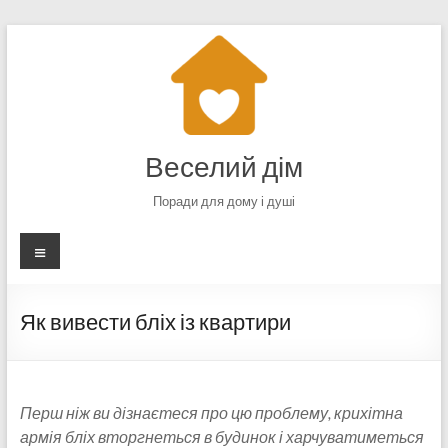
Перейти
до
вмісту
Веселий дім
Поради для дому і душі
Меню
Як вивести бліх із квартири
Перш ніж ви дізнаєтеся про цю проблему, крихітна
армія бліх вторгнеться в будинок і харчуватиметься