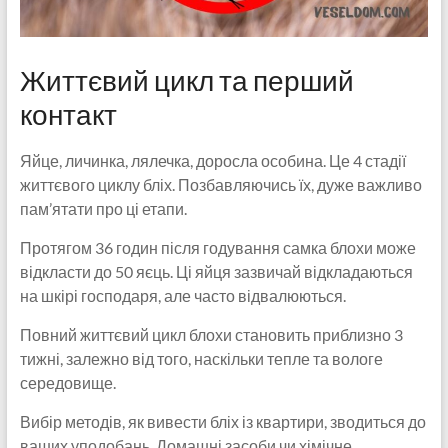
Життєвий цикл та перший
контакт
Яйце, личинка, лялечка, доросла особина. Це 4 стадії
життєвого циклу бліх. Позбавляючись їх, дуже важливо
пам’ятати про ці етапи.
Протягом 36 годин після годування самка блохи може
відкласти до 50 яєць. Ці яйця зазвичай відкладаються
на шкірі господаря, але часто відвалюються.
Повний життєвий цикл блохи становить приблизно 3
тижні, залежно від того, наскільки тепле та вологе
середовище.
Вибір методів, як вивести бліх із квартири, зводиться до
ваших уподобань. Домашні засоби чи хімічне