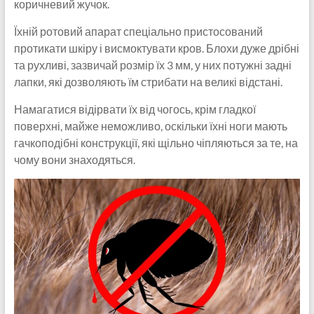
коричневий жучок.
Їхній ротовий апарат спеціально пристосований
протикати шкіру і висмоктувати кров. Блохи дуже дрібні
та рухливі, зазвичай розмір їх 3 мм, у них потужні задні
лапки, які дозволяють їм стрибати на великі відстані.
Намагатися відірвати їх від чогось, крім гладкої
поверхні, майже неможливо, оскільки їхні ноги мають
гачкоподібні конструкції, які щільно чіпляються за те, на
чому вони знаходяться.