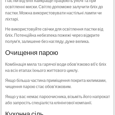
Пастки від бліх найкраще працюють уночі та при
освітленні миски. Світло допоможе залучити бліх до
пастки. Можна використовувати настільні лампи чи
ліхтарі.
Не використовуйте свічки для освітлення пастки від
бліх. Потенційна небезпека пожежі через відкрите
полум’я, залишене без нагляду, дуже велика.
Очищення парою
Комбінація мила та гарячої води обов’язково вб’є бліх
на всіх етапах їхнього життєвого циклу.
Якщо більша частина приміщення покрита килимами,
чищення парою стає обов’язковим.
Якщо у вас немає пароочисника, візьміть його напрокат
або запросіть спеціаліста клінінгової компанії.
Кухонна сіль