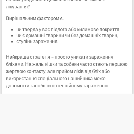
лікування?
Вирішальним фактором є:
чи тверда у вас підлога або килимове покриття;
чи є домашні тварини чи без домашніх тварин;
ступінь зараження.
Найкраща стратегія – просто уникати зараження
бліхами. На жаль, кішки та собаки часто стають першою
жертвою контакту, але прийом ліків від бліх або
використання спеціального нашийника може
допомогти запобігти потенційному зараженню.