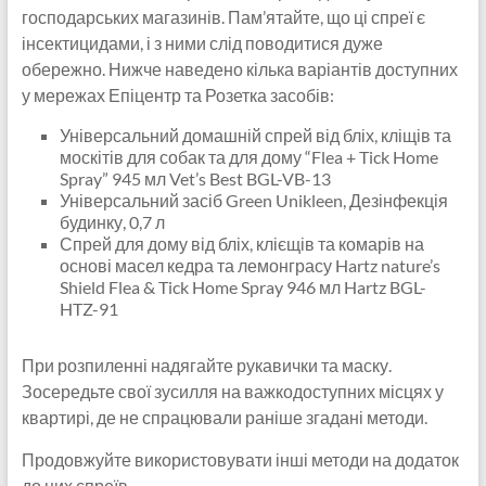
господарських магазинів. Пам’ятайте, що ці спреї є
інсектицидами, і з ними слід поводитися дуже
обережно. Нижче наведено кілька варіантів доступних
у мережах Епіцентр та Розетка засобів:
Універсальний домашній спрей від бліх, кліщів та
москітів для собак та для дому “Flea + Tick Home
Spray” 945 мл Vet’s Best BGL-VB-13
Універсальний засіб Green Unikleen, Дезінфекція
будинку, 0,7 л
Спрей для дому від бліх, клієщів та комарів на
основі масел кедра та лемонграсу Hartz nature’s
Shield Flea & Tick Home Spray 946 мл Hartz BGL-
HTZ-91
При розпиленні надягайте рукавички та маску.
Зосередьте свої зусилля на важкодоступних місцях у
квартирі, де не спрацювали раніше згадані методи.
Продовжуйте використовувати інші методи на додаток
до цих спреїв.