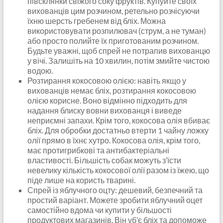
півсклянки свіжого соку фруктів. Купуйте своїх
вихованців цим розчином, ретельно розчісуючи
їхню шерсть гребенем від бліх. Можна
використовувати розпилювач (струм, а не туман)
або просто полийте їх приготованим розчином.
Будьте уважні, щоб спрей не потрапив вихованцю
у вічі. Залишіть на 10 хвилин, потім змийте чистою
водою.
Розтирання кокосовою олією: навіть якщо у
вихованців немає бліх, розтирання кокосовою
олією корисне. Воно відмінно підходить для
надання блиску вовни вихованця і виведе
неприємні запахи. Крім того, кокосова олія вбиває
бліх. Для обробки достатньо втерти 1 чайну ложку
олії прямо в їхнє хутро. Кокосова олія, крім того,
має протигрибкові та антибактеріальні
властивості. Більшість собак можуть з’їсти
невелику кількість кокосової олії разом із їжею, що
піде лише на користь тварині.
Спрей із яблучного оцту: дешевий, безпечний та
простий варіант. Можете зробити яблучний оцет
самостійно вдома чи купити у більшості
продуктових магазинів. Він уб’є бліх та допоможе