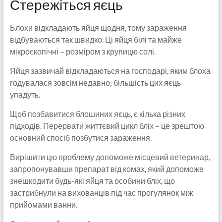
Стережіться яєць
Блохи відкладають яйця щодня, тому зараження
відбуваються так швидко. Ці яйця білі та майже
мікроскопічні – розміром з крупицю солі.
Яйця зазвичай відкладаються на господарі, яким блоха
годувалася зовсім недавно; більшість цих яєць
упадуть.
Щоб позбавитися блошиних яєць, є кілька різних
підходів. Перервати життєвий цикл бліх – це зрештою
основний спосіб позбутися зараження.
Вирішити цю проблему допоможе місцевий ветеринар,
запропонувавши препарат від комах, який допоможе
знешкодити будь-які яйця та особини бліх, що
застрибнули на вихованців під час прогулянок між
прийомами ванни.