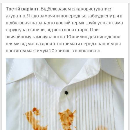
Третій варіант.
Відбілювачем слід користуватися
акуратно. Якщо замочити попередньо забруднену річ в
відбілювачі на занадто довгий термін, руйнується сама
структура тканини, від чого вона старіє. При
звичайному замочуванні на 10 хвилин для виведення
плями від масла досить потримати перед пранням річ ​​
протягом максимум 20 хвилин в відбілювачі.