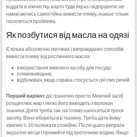
віддати в хімчистку, варто туди якраз і відправити, не
намагаючись самостійно вивести пляму, інакше тільки
посилиться проблема.
Як позбутися від масла на одязі
Є кілька абсолютно логічних і виправданих способів
вивести пляму від рослинного масла:
використання миючого засобу для посуду;
плямовивідник;
відбілювач, якщо справа стосується світлих речей.
Перший варіант
діє гранично просто. Миючий засіб
розщеплює жир і легко його виводить з волокон
тканини. Діяти треба так: на пляму наноситься трохи
засобу. Воно вбереться в тканину. Треба дати йому
хвилин 5-10 полежати спокійно. Після цього випрати
акуратно місце і промийте під проточною водою. Якщо