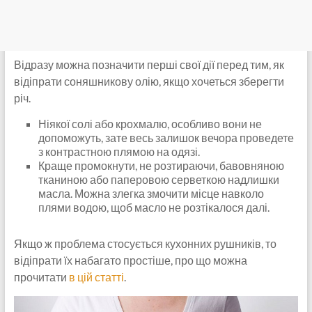
Відразу можна позначити перші свої дії перед тим, як
відіпрати соняшникову олію, якщо хочеться зберегти
річ.
Ніякої солі або крохмалю, особливо вони не
допоможуть, зате весь залишок вечора проведете
з контрастною плямою на одязі.
Краще промокнути, не розтираючи, бавовняною
тканиною або паперовою серветкою надлишки
масла. Можна злегка змочити місце навколо
плями водою, щоб масло не розтікалося далі.
Якщо ж проблема стосується кухонних рушників, то
відіпрати їх набагато простіше, про що можна
прочитати
в цій статті
.