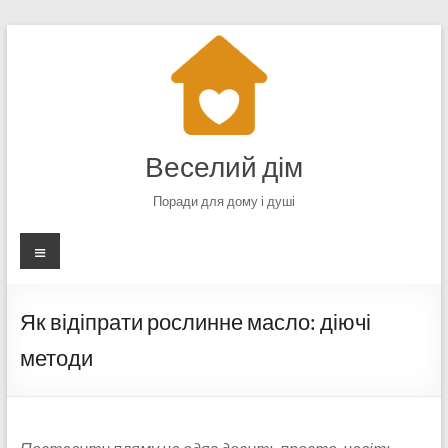
Перейти
до
вмісту
Веселий дім
Поради для дому і душі
Меню
Як відіпрати рослинне масло: діючі
методи