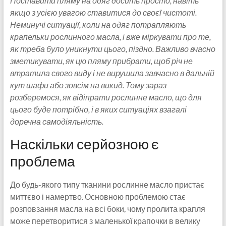
Поставити пляму на одяг досить просто, навіть
якщо з усією увагою ставитися до своєї чистоті.
Неминучі ситуації, коли на одяг потрапляють
крапельки рослинного масла, і вже міркувати про те,
як треба було уникнути цього, піздно. Важливо вчасно
зметикувати, як цю пляму прибрати, щоб річ не
втратила свого виду і не вирушила завчасно в дальній
кут шафи або зовсім на викид. Тому зараз
розберемося, як відіпрати рослинне масло, що для
цього буде потрібно, і в яких ситуаціях взагалі
доречна самодіяльність.
Наскільки серйозною є
проблема
До будь-якого типу тканини рослинне масло пристає
миттєво і намертво. Основною проблемою стає
розповзання масла на всі боки, чому пролита крапля
може перетворитися з маленької крапочки в велику