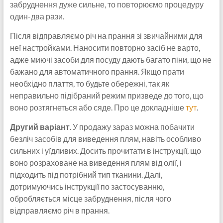
забруднення дуже сильне, то повторюємо процедуру
один-два рази.
Після відправляємо річ на прання зі звичайними для
неї настройками. Наносити повторно засіб не варто,
адже миючі засоби для посуду дають багато піни, що не
бажано для автоматичного прання. Якщо прати
необхідно плаття, то будьте обережні, так як
неправильно підібраний режим призведе до того, що
воно розтягнеться або сяде. Про це докладніше
тут
.
Другий варіант
. У продажу зараз можна побачити
безліч засобів для виведення плям, навіть особливо
сильних і уїдливих. Досить прочитати в інструкції, що
воно розраховане на виведення плям від олії, і
підходить під потрібний тип тканини. Далі,
дотримуючись інструкції по застосуванню,
обробляється місце забруднення, після чого
відправляємо річ в прання.