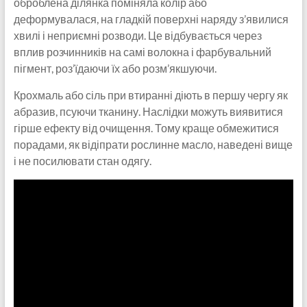
оброблена ділянка поміняла колір або
деформувалася, на гладкій поверхні наряду з’явилися
хвилі і неприємні розводи. Це відбувається через
вплив розчинників на самі волокна і фарбувальний
пігмент, роз’їдаючи їх або розм’якшуючи.
Крохмаль або сіль при втиранні діють в першу чергу як
абразив, псуючи тканину. Наслідки можуть виявитися
гірше ефекту від очищення. Тому краще обмежитися
порадами, як відіпрати рослинне масло, наведені вище
і не посилювати стан одягу.