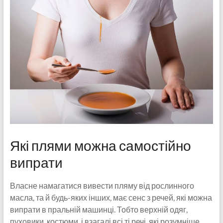
Які плями можна самостійно
випрати
Власне намагатися вивести пляму від рослинного
масла, та й будь-яких інших, має сенс з речей, які можна
випрати в пральній машинці. Тобто верхній одяг,
пуховики, костюми, і взагалі всі ті речі, які розумніше