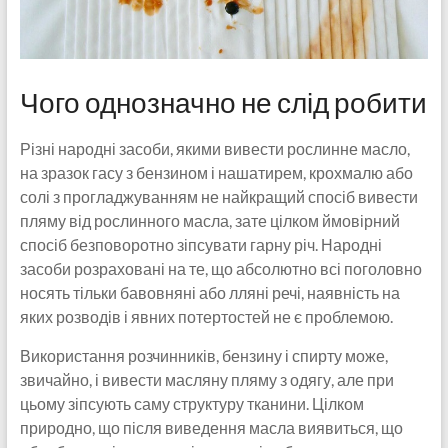
Чого однозначно не слід робити
Різні народні засоби, якими вивести рослинне масло,
на зразок гасу з бензином і нашатирем, крохмалю або
солі з прогладжуванням не найкращий спосіб вивести
пляму від рослинного масла, зате цілком ймовірний
спосіб безповоротно зіпсувати гарну річ. Народні
засоби розраховані на те, що абсолютно всі поголовно
носять тільки бавовняні або лляні речі, наявність на
яких розводів і явних потертостей не є проблемою.
Використання розчинників, бензину і спирту може,
звичайно, і вивести масляну пляму з одягу, але при
цьому зіпсують саму структуру тканини. Цілком
природно, що після виведення масла виявиться, що