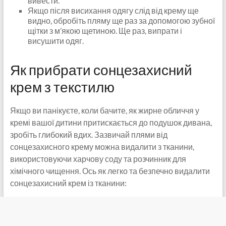
вивести.
Якщо після висихання одягу слід від крему ще
видно, обробіть пляму ще раз за допомогою зубної
щітки з м’якою щетиною. Ще раз, випрати і
висушити одяг.
Як прибрати сонцезахисний
крем з текстилю
Якщо ви панікуєте, коли бачите, як жирне обличчя у
кремі вашої дитини притискається до подушок дивана,
зробіть глибокий вдих. Зазвичай плями від
сонцезахисного крему можна видалити з тканини,
використовуючи харчову соду та розчинник для
хімічного чищення. Ось як легко та безпечно видалити
сонцезахисний крем із тканини: