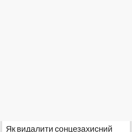
Як видалити сонцезахисний