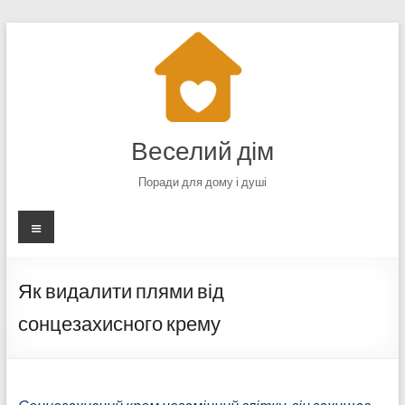
Перейти
до
вмісту
Веселий дім
Поради для дому і душі
Меню
Як видалити плями від
сонцезахисного крему