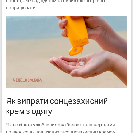
просто, але над одягом та оббивкою потрібно
попрацювати.
Як випрати сонцезахисний
крем з одягу
Якщо кілька улюблених футболок стали жертвами
пошкоджень, пов’язаних із сонцезахисним кремом,