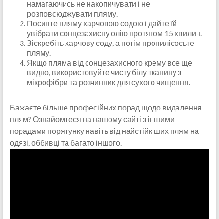
намагаючись не накопичувати і не
розповсюджувати пляму.
Посипте пляму харчовою содою і дайте їй
увібрати сонцезахисну олію протягом 15 хвилин.
Зіскребіть харчову соду, а потім пропилісосьте
пляму.
Якщо пляма від сонцезахисного крему все ще
видно, використовуйте чисту білу тканину з
мікрофібри та розчинник для сухого чищення.
Бажаєте більше професійних порад щодо видалення
плям? Ознайомтеся на нашому сайті з іншими
порадами порятунку навіть від найстійкіших плям на
одязі, оббивці та багато іншого.