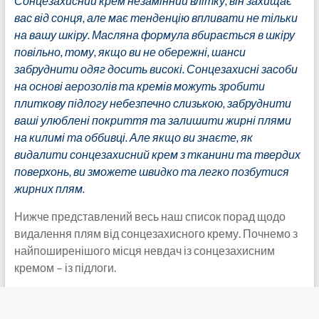
Сонцезахисний крем незамінний влітку, він захищає
вас від сонця, але має тенденцію впливати не тільки
на вашу шкіру. Масляна формула вбирається в шкіру
повільно, тому, якщо ви не обережні, шанси
забруднити одяг досить високі. Сонцезахисні засоби
на основі аерозолів та кремів можуть зробити
плиткову підлогу небезпечно слизькою, забруднити
ваші улюблені покриття та залишити жирні плями
на килимі та оббивці. Але якщо ви знаєте, як
видалити сонцезахисний крем з тканини та твердих
поверхонь, ви зможете швидко та легко позбутися
жирних плям.
Нижче представлений весь наш список порад щодо
видалення плям від сонцезахисного крему. Почнемо з
найпоширенішого місця невдач із сонцезахисним
кремом – із підлоги.