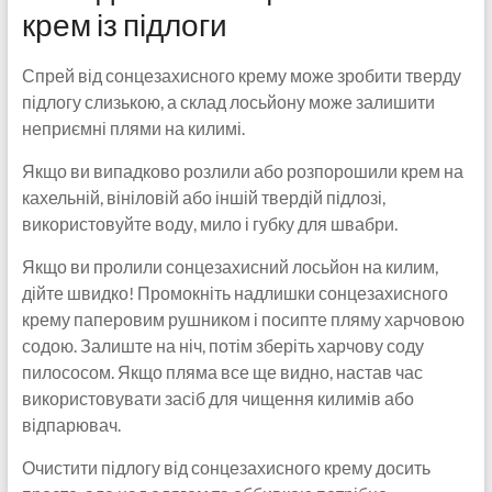
крем із підлоги
Спрей від сонцезахисного крему може зробити тверду
підлогу слизькою, а склад лосьйону може залишити
неприємні плями на килимі.
Якщо ви випадково розлили або розпорошили крем на
кахельній, вініловій або іншій твердій підлозі,
використовуйте воду, мило і губку для швабри.
Якщо ви пролили сонцезахисний лосьйон на килим,
дійте швидко! Промокніть надлишки сонцезахисного
крему паперовим рушником і посипте пляму харчовою
содою. Залиште на ніч, потім зберіть харчову соду
пилососом. Якщо пляма все ще видно, настав час
використовувати засіб для чищення килимів або
відпарювач.
Очистити підлогу від сонцезахисного крему досить