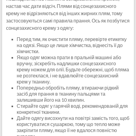
настав час дати відсіч. Плями від сонцезахисного
крему не відрізняються від інших жирних плям, тому
застосовуються самі правила прання. Ось як позбутися
сонцезахисного крему з одягу:
Перед тим, як очистити пляму, перевірте етикетку
на одязі. Якщо це лише хімчистка, віднесіть її до
хімчистки.
Якщо одяг можна прати в пральній машині або
вручну, зіскребіть надлишки сонцезахисного
крему ножем для олії. Будьте обережні, щоб пляма
не розтеклася, і не вдавлюйте сонцезахисний
крем у тканину.
Попередньо обробіть пляму, втираючи рідкий
засіб для прання в тканину пальцями та
залишивши його на 10 хвилин.
Стирайте одяг у гарячій воді, рекомендованій для
конкретної тканини.
Дайте одягу висохнути на повітрі замість того, щоб
користуватися сушаркою, тому що тепло може
закріпити пляму, якщо її не вдалося повністю