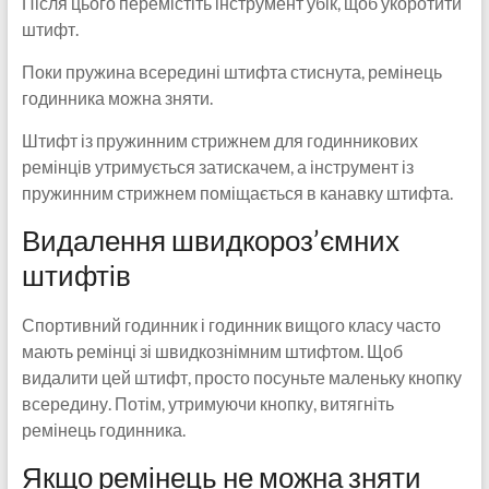
Після цього перемістіть інструмент убік, щоб укоротити
штифт.
Поки пружина всередині штифта стиснута, ремінець
годинника можна зняти.
Штифт із пружинним стрижнем для годинникових
ремінців утримується затискачем, а інструмент із
пружинним стрижнем поміщається в канавку штифта.
Видалення швидкороз’ємних
штифтів
Спортивний годинник і годинник вищого класу часто
мають ремінці зі швидкознімним штифтом. Щоб
видалити цей штифт, просто посуньте маленьку кнопку
всередину. Потім, утримуючи кнопку, витягніть
ремінець годинника.
Якщо ремінець не можна зняти