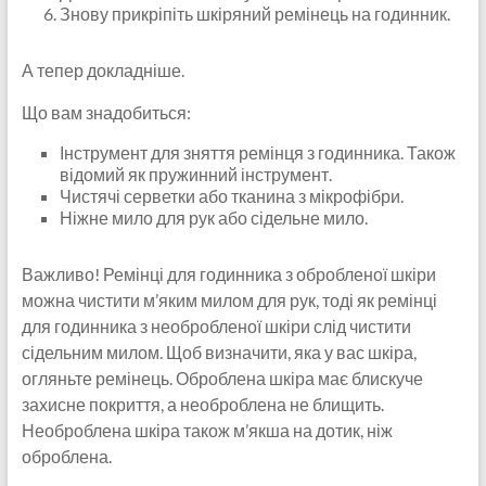
Знову прикріпіть шкіряний ремінець на годинник.
А тепер докладніше.
Що вам знадобиться:
Інструмент для зняття ремінця з годинника. Також
відомий як пружинний інструмент.
Чистячі серветки або тканина з мікрофібри.
Ніжне мило для рук або сідельне мило.
Важливо! Ремінці для годинника з обробленої шкіри
можна чистити м’яким милом для рук, тоді як ремінці
для годинника з необробленої шкіри слід чистити
сідельним милом. Щоб визначити, яка у вас шкіра,
огляньте ремінець. Оброблена шкіра має блискуче
захисне покриття, а необроблена не блищить.
Необроблена шкіра також м’якша на дотик, ніж
оброблена.