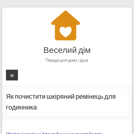
Перейти
до
вмісту
Веселий дім
Поради для дому і душі
Меню
Як почистити шкіряний ремінець для
годинника