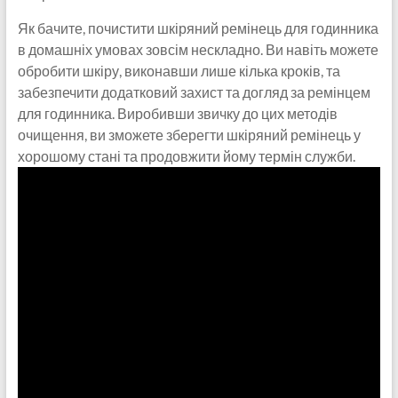
Як бачите, почистити шкіряний ремінець для годинника
в домашніх умовах зовсім нескладно. Ви навіть можете
обробити шкіру, виконавши лише кілька кроків, та
забезпечити додатковий захист та догляд за ремінцем
для годинника. Виробивши звичку до цих методів
очищення, ви зможете зберегти шкіряний ремінець у
хорошому стані та продовжити йому термін служби.