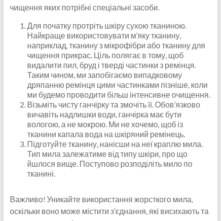
чищення яких потрібні спеціальні засоби.
Для початку протріть шкіру сухою тканиною.
Найкраще використовувати м’яку тканину,
наприклад, тканину з мікрофібри або тканину для
чищення прикрас. Ціль полягає в тому, щоб
видалити пил, бруд і тверді частинки з ремінця.
Таким чином, ми запобігаємо випадковому
дряпанню ремінця цими частинками пізніше, коли
ми будемо проводити більш інтенсивне очищення.
Візьміть чисту ганчірку та змочіть її. Обов’язково
вичавіть надлишки води, ганчірка має бути
вологою, а не мокрою. Ми не хочемо, щоб із
тканини капала вода на шкіряний ремінець.
Підготуйте тканину, нанісши на неї краплю мила.
Тип мила залежатиме від типу шкіри, про що
йшлося вище. Поступово розподіліть мило по
тканині.
Важливо! Уникайте використання жорсткого мила,
оскільки воно може містити з’єднання, які висихають та