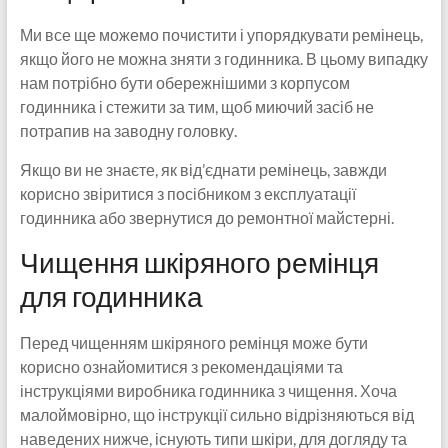
Ми все ще можемо почистити і упорядкувати ремінець,
якщо його не можна зняти з годинника. В цьому випадку
нам потрібно бути обережнішими з корпусом
годинника і стежити за тим, щоб миючий засіб не
потрапив на заводну головку.
Якщо ви не знаєте, як від’єднати ремінець, завжди
корисно звіритися з посібником з експлуатації
годинника або звернутися до ремонтної майстерні.
Чищення шкіряного ремінця
для годинника
Перед чищенням шкіряного ремінця може бути
корисно ознайомитися з рекомендаціями та
інструкціями виробника годинника з чищення. Хоча
малоймовірно, що інструкції сильно відрізняються від
наведених нижче, існують типи шкіри, для догляду та