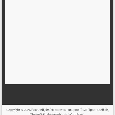
Copyright © 2026
Веселий дім
. Усі права захищено. Тема
Просторий
від
ThemeGrill. На платформі:
WordPress
.