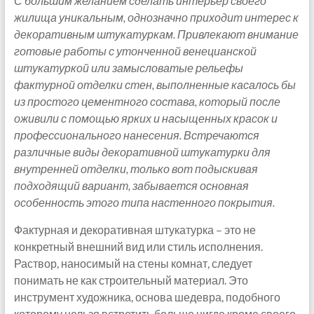
С большим желанием сделать интерьер своего
жилища уникальным, однозначно приходит интерес к
декоративным штукатуркам. Привлекают внимание
готовые работы с утонченной венецианской
штукатуркой или замысловатые рельефы
фактурной отделки стен, выполненные касалось бы
из простого цементного состава, который после
оживили с помощью ярких и насыщенных красок и
профессионального нанесения. Встречаются
различные виды декоративной штукатурки для
внутренней отделки, только вот подыскивая
подходящий вариант, забывается основная
особенность этого типа настенного покрытия.
Фактурная и декоративная штукатурка – это не
конкретный внешний вид или стиль исполнения.
Раствор, наносимый на стены комнат, следует
понимать не как строительный материал. Это
инструмент художника, основа шедевра, подобного
которому нельзя встретить больше нигде кроме своего