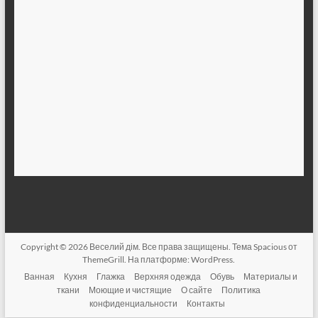
Copyright © 2026
Веселий дім
. Все права защищены. Тема
Spacious
от
ThemeGrill. На платформе:
WordPress
.
Ванная
Кухня
Глажка
Верхняя одежда
Обувь
Материалы и
ткани
Моющие и чистящие
О сайте
Политика
конфиденциальности
Контакты