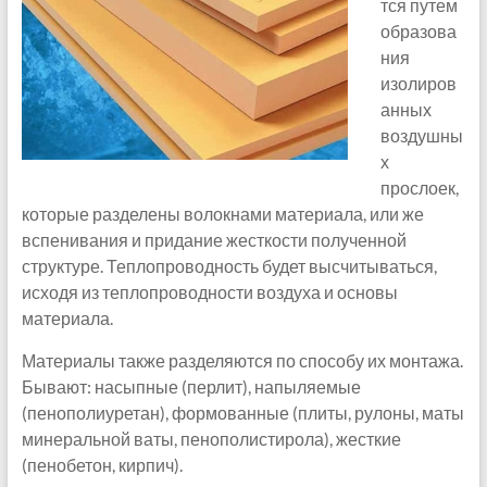
тся путем
образова
ния
изолиров
анных
воздушны
х
прослоек,
которые разделены волокнами материала, или же
вспенивания и придание жесткости полученной
структуре. Теплопроводность будет высчитываться,
исходя из теплопроводности воздуха и основы
материала.
Материалы также разделяются по способу их монтажа.
Бывают: насыпные (перлит), напыляемые
(пенополиуретан), формованные (плиты, рулоны, маты
минеральной ваты, пенополистирола), жесткие
(пенобетон, кирпич).