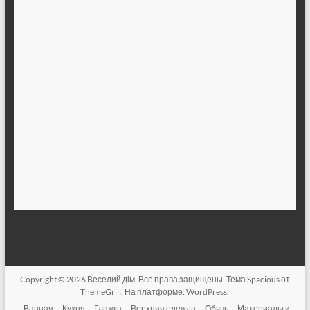
Copyright © 2026
Веселий дім
. Все права защищены. Тема
Spacious
от
ThemeGrill. На платформе:
WordPress
.
Ванная
Кухня
Глажка
Верхняя одежда
Обувь
Материалы и