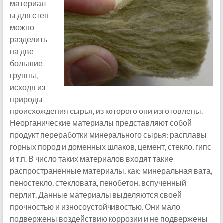
материал
ы для стен
можно
разделить
на две
большие
группы,
исходя из
природы
происхождения сырья, из которого они изготовлены.
Неорганические материалы представляют собой
продукт переработки минерального сырья: расплавы
горных пород и доменных шлаков, цемент, стекло, гипс
и т.п. В число таких материалов входят такие
распространенные материалы, как: минеральная вата,
пеностекло, стекловата, пенобетон, вспученный
перлит. Данные материалы выделяются своей
прочностью и износоустойчивостью. Они мало
подвержены воздействию коррозии и не подвержены