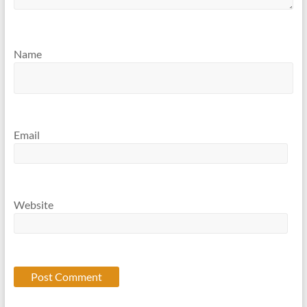
Name
Email
Website