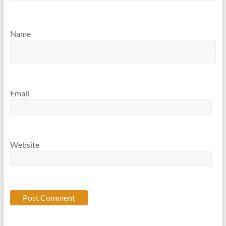
Name
Email
Website