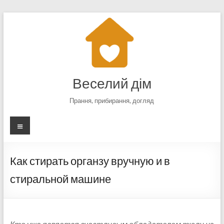
Перейти
к
содержимому
Веселий дім
Прання, прибирання, догляд
Меню
Как стирать органзу вручную и в
стиральной машине