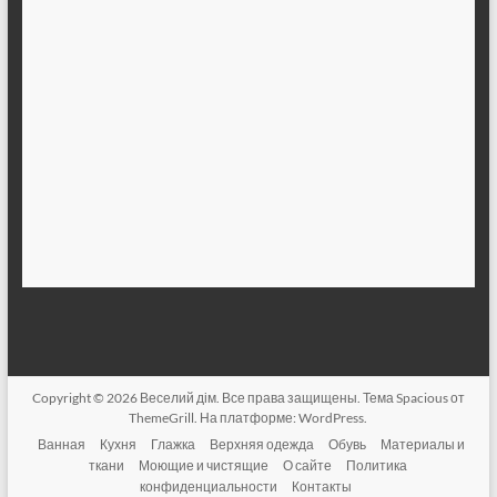
Copyright © 2026
Веселий дім
. Все права защищены. Тема
Spacious
от
ThemeGrill. На платформе:
WordPress
.
Ванная
Кухня
Глажка
Верхняя одежда
Обувь
Материалы и
ткани
Моющие и чистящие
О сайте
Политика
конфиденциальности
Контакты