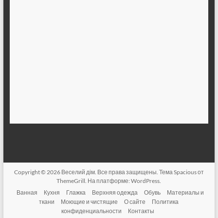
Copyright © 2026
Веселий дім
. Все права защищены. Тема
Spacious
от
ThemeGrill. На платформе:
WordPress
.
Ванная
Кухня
Глажка
Верхняя одежда
Обувь
Материалы и
ткани
Моющие и чистящие
О сайте
Политика
конфиденциальности
Контакты