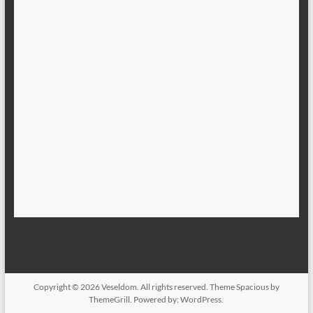
Copyright © 2026
Veseldom
. All rights reserved. Theme
Spacious
by
ThemeGrill. Powered by:
WordPress
.