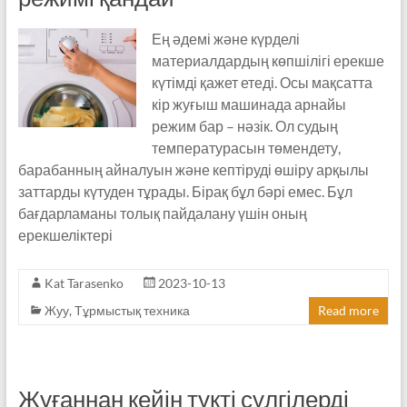
Ең әдемі және күрделі
материалдардың көпшілігі ерекше
күтімді қажет етеді. Осы мақсатта
кір жуғыш машинада арнайы
режим бар – нәзік. Ол судың
температурасын төмендету,
барабанның айналуын және кептіруді өшіру арқылы
заттарды күтуден тұрады. Бірақ бұл бәрі емес. Бұл
бағдарламаны толық пайдалану үшін оның
ерекшеліктері
Kat Tarasenko
2023-10-13
Жуу
,
Тұрмыстық техника
Read more
Жуғаннан кейін түкті сүлгілерді