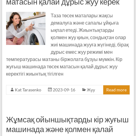
матасын қалай дұрыс жуу керек
Таза төсек маталары жақсы
демалуға және сапалы ұйқыға
ықпал етеді. Жиынтықтарды
қолмен жуу қиын, сондықтан олар
жиі машинада жууға жүгінеді, бірақ
дұрыс емес жуу режимі мен
температурасы матаны біржолата бұзуы мүмкін. Кір
жуғыш машинада төсек матасын қалай дұрыс жуу
керектігі жиынтық тігілген
Kat Tarasenko
2023-09-16
Жуу
Read more
Жұмсақ ойыншықтарды кір жуғыш
машинада және қолмен қалай