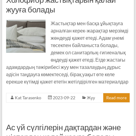
жууға болады
Жастықтар мен басқа ұйықтауға
арналған керек-жарақтар мерзімді
жөндеуді қажет етеді. Адам үнемі
төсекпен байланыста болады,
демек ол санитарлық-гигиеналық
өңдеуді қажет етеді. Егде жастағы
адамдардың тәжірибесі жуу мен тазалаудың дұрыс
әдісін таңдауға көмектеседі, бірақ уақыт өте келе
ерекше күтімді қажет ететін жетілдірілген материалдар
Kat Tarasenko
2023-09-22
Жуу
Read more
Ас үй сүлгілерін дақтардан және