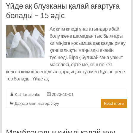
Үйде ақ блузканы қалай ағартуға
болады – 15 әдіс
Ақ киім киюді ұнататындар абай
болу және шамадан тыс былғары
киіміңізге қосымша дақ қалдырмау
қаншалықты маңызды екенін
түсінеді. Бірақ бұл жай ғана уақыт
мәселесі, ерте ме, кеш пе кез
келген киім кірленеді, ал қардың ақ түсімен бұл әсіресе
тез болады. Үйде ақ
Kat Tarasenko
2023-10-01
Дақтар мен иістер
,
Жуу
Read more
Мембраналық киімді қалай жуу