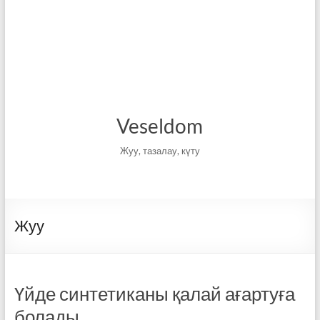
Veseldom
Жуу, тазалау, күту
Жуу
Үйде синтетиканы қалай ағартуға
болады