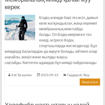
керек
Біздің әлемде бәрі тез өсіп, дамып
келе жатқандықтан, жаңа керемет
мембраналық киім пайда
болды. Ол біздің өмірімізге тез
енеді, әсіресе біздің
спортшыларда жиі кездеседі. Бұл
киімдерді балалардан да көруге болады, өйткені олар
ыңғайлы, жеңіл және жылуды жақсы
сақтайды. Көптеген адамдар бұл киімді пайдаланады
Kat Tarasenko
2023-09-23
Гардероб
,
Жуу
Read more
Холофибр жастықтарын қалай