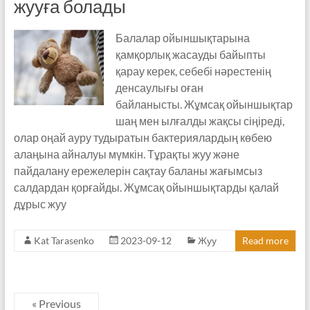
жууға болады
Балалар ойыншықтарына
қамқорлық жасауды байыпты
қарау керек, себебі нәрестенің
денсаулығы оған
байланысты. Жұмсақ ойыншықтар
шаң мен ылғалды жақсы сіңіреді,
олар оңай ауру тудыратын бактериялардың көбею
алаңына айналуы мүмкін. Тұрақты жуу және
пайдалану ережелерін сақтау баланы жағымсыз
салдардан қорғайды. Жұмсақ ойыншықтарды қалай
дұрыс жуу
Kat Tarasenko
2023-09-12
Жуу
Read more
« Previous