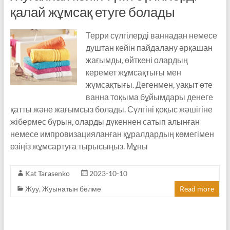
қалай жұмсақ етуге болады
Терри сүлгілерді ваннадан немесе
душтан кейін пайдалану әрқашан
жағымды, өйткені олардың
керемет жұмсақтығы мен
жұмсақтығы. Дегенмен, уақыт өте
ванна тоқыма бұйымдары денеге
қатты және жағымсыз болады. Сүлгіні қоқыс жәшігіне
жібермес бұрын, оларды дүкеннен сатып алынған
немесе импровизацияланған құралдардың көмегімен
өзіңіз жұмсартуға тырысыңыз. Мұны
Kat Tarasenko
2023-10-10
Жуу
,
Жуынатын бөлме
Read more