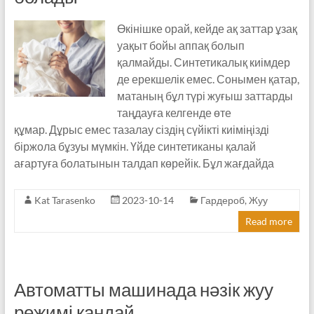
Өкінішке орай, кейде ақ заттар ұзақ
уақыт бойы аппақ болып
қалмайды. Синтетикалық киімдер
де ерекшелік емес. Сонымен қатар,
матаның бұл түрі жуғыш заттарды
таңдауға келгенде өте
құмар. Дұрыс емес тазалау сіздің сүйікті киіміңізді
біржола бұзуы мүмкін. Үйде синтетиканы қалай
ағартуға болатынын талдап көрейік. Бұл жағдайда
Kat Tarasenko
2023-10-14
Гардероб
,
Жуу
Read more
Автоматты машинада нәзік жуу
режимі қандай