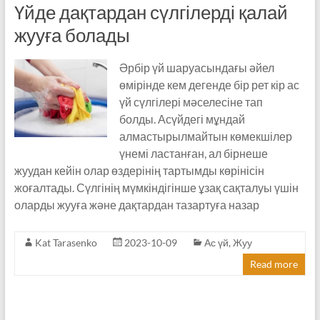
Үйде дақтардан сүлгілерді қалай
жууға болады
Әрбір үй шаруасындағы әйел
өмірінде кем дегенде бір рет кір ас
үй сүлгілері мәселесіне тап
болды. Асүйдегі мұндай
алмастырылмайтын көмекшілер
үнемі ластанған, ал бірнеше
жуудан кейін олар өздерінің тартымды көрінісін
жоғалтады. Сүлгінің мүмкіндігінше ұзақ сақталуы үшін
оларды жууға және дақтардан тазартуға назар
Kat Tarasenko
2023-10-09
Ас үй
,
Жуу
Read more