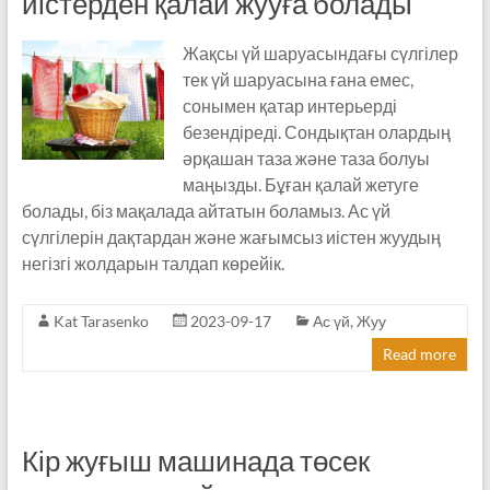
иістерден қалай жууға болады
Жақсы үй шаруасындағы сүлгілер
тек үй шаруасына ғана емес,
сонымен қатар интерьерді
безендіреді. Сондықтан олардың
әрқашан таза және таза болуы
маңызды. Бұған қалай жетуге
болады, біз мақалада айтатын боламыз. Ас үй
сүлгілерін дақтардан және жағымсыз иістен жуудың
негізгі жолдарын талдап көрейік.
Kat Tarasenko
2023-09-17
Ас үй
,
Жуу
Read more
Кір жуғыш машинада төсек