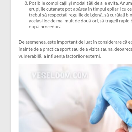
Posibile complicații și modalități de a le evita. Anumi
erupțiile cutanate pot apărea în timpul epilarii cu c
trebui să respectați regulile de igienă, să curățați bi
același loc de mai mult de două ori, să trageți rapid
după procedură.
De asemenea, este important de luat în considerare că e
înainte de a practica sport sau de a vizita sauna, deoare
vulnerabilă la influența factorilor externi.