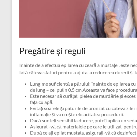
Pregătire și reguli
Înainte de a efectua epilarea cu ceară a mustaței, este n
Iată câteva sfaturi pentru a ajuta la reducerea durerii și l
Lungime suficientă a părului: înainte de epilarea cu 
de lung – cel puțin 0,5 cm.Aceasta va face procedura 
Este necesar să curățați pielea de murdărie și exces 
fața cu apă.
Evitați soarele și paturile de bronzat cu câteva zile 
inflamație și va crește eficacitatea procedurii.
Dacă sunteți sensibil la durere, puteți aplica un se
Asigurați-vă că materialele pe care le utilizați pentr
După ce ați epilat mustața, asigurați-vă că dezinfecta