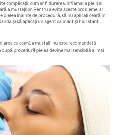
te complicații, cum ar fi durerea, inflamația pielii și
eară a mustaților. Pentru a evita aceste probleme, ar
ne pielea înainte de procedură, să nu aplicați ceară în
 banda și să aplicați un agent calmant și hidratant
pilarea cu ceară a mustații nu este recomandată
ce după procedură pielea devine mai sensibilă și mai