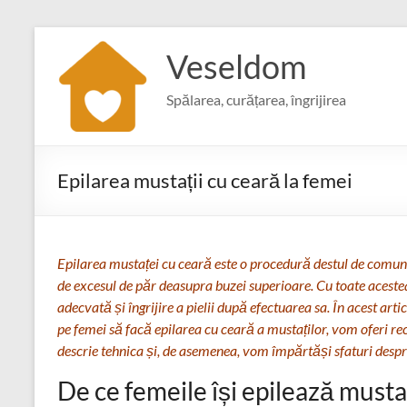
Skip
to
Veseldom
content
Spălarea, curățarea, îngrijirea
Epilarea mustații cu ceară la femei
Epilarea mustaței cu ceară este o procedură destul de comună
de excesul de păr deasupra buzei superioare. Cu toate aceste
adecvată și îngrijire a pielii după efectuarea sa. În acest art
pe femei să facă epilarea cu ceară a mustaților, vom oferi 
descrie tehnica și, de asemenea, vom împărtăși sfaturi despr
De ce femeile își epilează musta