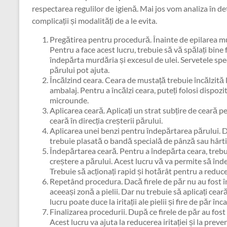
respectarea regulilor de igienă. Mai jos vom analiza în d
complicații și modalități de a le evita.
Pregătirea pentru procedură. Înainte de epilarea mus
Pentru a face acest lucru, trebuie să vă spălați bine f
îndepărta murdăria și excesul de ulei. Servetele spe
părului pot ajuta.
Încălzind ceara. Ceara de mustață trebuie încălzită 
ambalaj. Pentru a încălzi ceara, puteți folosi dispozi
microunde.
Aplicarea ceară. Aplicați un strat subțire de ceară pe
ceară în direcția creșterii părului.
Aplicarea unei benzi pentru îndepărtarea părului. Du
trebuie plasată o bandă specială de pânză sau hârti
Îndepărtarea ceară. Pentru a îndepărta ceara, trebui
creștere a părului. Acest lucru vă va permite să înde
Trebuie să acționați rapid și hotărât pentru a reduc
Repetând procedura. Dacă firele de păr nu au fost 
aceeași zonă a pielii. Dar nu trebuie să aplicați cea
lucru poate duce la iritații ale pielii și fire de păr înc
Finalizarea procedurii. După ce firele de păr au fost
Acest lucru va ajuta la reducerea iritației și la preven