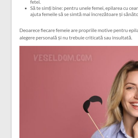
fetei.
Să te simți bine: pentru unele femei, epilarea cu cear
ajuta femeile să se simtă mai încrezătoare și sănăt
Deoarece fiecare femeie are propriile motive pentru epila
alegere personală și nu trebuie criticată sau insultată.