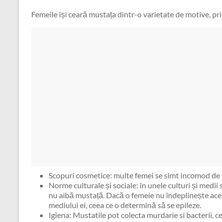
Femeile își ceară mustața dintr-o varietate de motive, pri
Scopuri cosmetice: multe femei se simt incomod de 
Norme culturale și sociale: în unele culturi și medii s
nu aibă mustață. Dacă o femeie nu îndeplinește aces
mediului ei, ceea ce o determină să se epileze.
Igiena: Mustatile pot colecta murdarie si bacterii, c