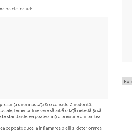
ncipalele includ:
Aleg
o
limb
prezența unei mustațe și o consideră nedorită.
ociale, femeilor li se cere să aibă o față netedă și să
te standarde, ea poate simți o presiune din partea
eea ce poate duce la inflamarea pielii si deteriorarea