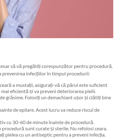
ecesar să vă pregătiți corespunzător pentru procedură.
a prevenirea infecțiilor în timpul procedurii:
ceară a mustații, asigurați-vă că părul este suficient
mai eficientă și va preveni deteriorarea pielii.
de grăsime. Folosiți un demachiant ușor și clătiți bine
înainte de epilare. Acest lucru va reduce riscul de
dativ cu 30-60 de minute înainte de procedură.
u procedură sunt curate și sterile. Nu refolosi ceara.
ți pielea cu un antiseptic pentru a preveni infecția.