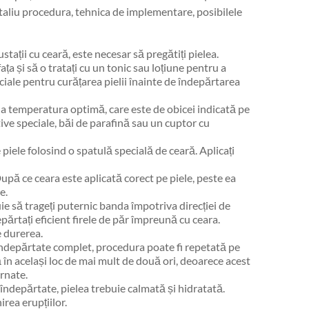
etaliu procedura, tehnica de implementare, posibilele
tații cu ceară, este necesar să pregătiți pielea.
ața și să o tratați cu un tonic sau loțiune pentru a
ciale pentru curățarea pielii înainte de îndepărtarea
la temperatura optimă, care este de obicei indicată pe
tive speciale, băi de parafină sau un cuptor cu
 piele folosind o spatulă specială de ceară. Aplicați
pă ce ceara este aplicată corect pe piele, peste ea
e.
e să trageți puternic banda împotriva direcției de
părtați eficient firele de păr împreună cu ceara.
e durerea.
îndepărtate complet, procedura poate fi repetată pe
ră în același loc de mai mult de două ori, deoarece acest
arnate.
 îndepărtate, pielea trebuie calmată și hidratată.
irea erupțiilor.