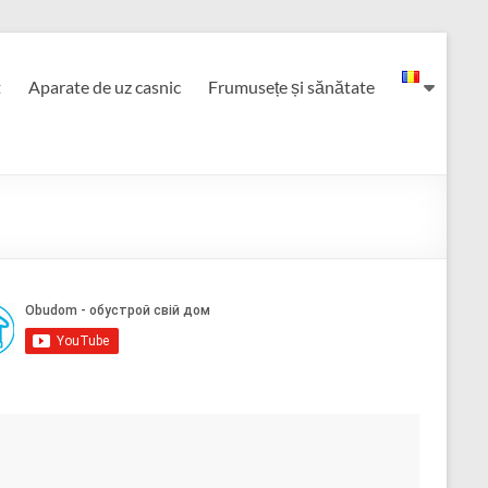
t
Aparate de uz casnic
Frumusețe și sănătate