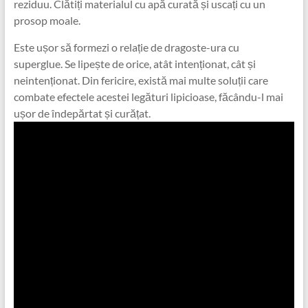
reziduu. Clătiți materialul cu apă curată și uscați cu un
prosop moale.
Este ușor să formezi o relație de dragoste-ura cu
superglue. Se lipește de orice, atât intenționat, cât și
neintenționat. Din fericire, există mai multe soluții care
combate efectele acestei legături lipicioase, făcându-l mai
ușor de îndepărtat și curățat.