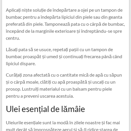
Aplicați niște soluție de îndepărtare a ojei pe un tampon de
bumbac pentru a îndepărta lipiciul din piele sau din geanta
preferată din piele. Tamponează pata cu o cârpă de bumbac,
începând de la marginile exterioare și îndreptându-se spre
centru.
Lăsați pata să se usuce, repetați pașii cu un tampon de
bumbac proaspăt și umed și continuați frecarea până când
lipiciul dispare.
Curățați zona afectată cu o cantitate mică de apă cu săpun
și o cârpă moale, clătiți cu apă proaspătă și uscați cu un
prosop. Lustruiți materialul cu un balsam pentru piele
pentru a preveni uscarea acestuia.
Ulei esențial de lămâie
Uleiurile esențiale sunt la modă în zilele noastre și fac mai
mult decât să împrospăteze aerul și să-ți ridice starea de