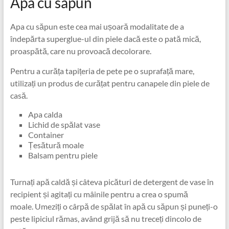
Apa cu sapun
Apa cu săpun este cea mai ușoară modalitate de a
îndepărta superglue-ul din piele dacă este o pată mică,
proaspătă, care nu provoacă decolorare.
Pentru a curăța tapițeria de pete pe o suprafață mare,
utilizați un produs de curățat pentru canapele din piele de
casă.
Apa calda
Lichid de spălat vase
Container
Țesătură moale
Balsam pentru piele
Turnați apă caldă și câteva picături de detergent de vase în
recipient și agitați cu mâinile pentru a crea o spumă
moale. Umeziți o cârpă de spălat în apă cu săpun și puneți-o
peste lipiciul rămas, având grijă să nu treceți dincolo de