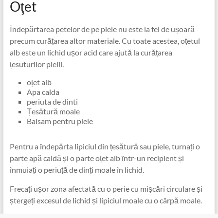
Oţet
Îndepărtarea petelor de pe piele nu este la fel de ușoară
precum curățarea altor materiale. Cu toate acestea, oțetul
alb este un lichid ușor acid care ajută la curățarea
țesuturilor pielii.
oțet alb
Apa calda
periuta de dinti
Țesătură moale
Balsam pentru piele
Pentru a îndepărta lipiciul din țesătură sau piele, turnați o
parte apă caldă și o parte oțet alb într-un recipient și
înmuiați o periuță de dinți moale în lichid.
Frecați ușor zona afectată cu o perie cu mișcări circulare și
ștergeți excesul de lichid și lipiciul moale cu o cârpă moale.