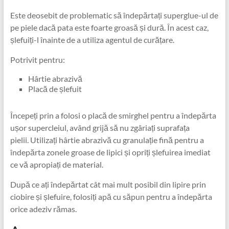
Este deosebit de problematic să îndepărtați superglue-ul de
pe piele dacă pata este foarte groasă și dură. În acest caz,
șlefuiți-l înainte de a utiliza agentul de curățare.
Potrivit pentru:
Hârtie abrazivă
Placă de șlefuit
Începeți prin a folosi o placă de smirghel pentru a îndepărta
ușor supercleiul, având grijă să nu zgâriați suprafața
pielii. Utilizați hârtie abrazivă cu granulație fină pentru a
îndepărta zonele groase de lipici și opriți șlefuirea imediat
ce vă apropiați de material.
După ce ați îndepărtat cât mai mult posibil din lipire prin
ciobire și șlefuire, folosiți apă cu săpun pentru a îndepărta
orice adeziv rămas.