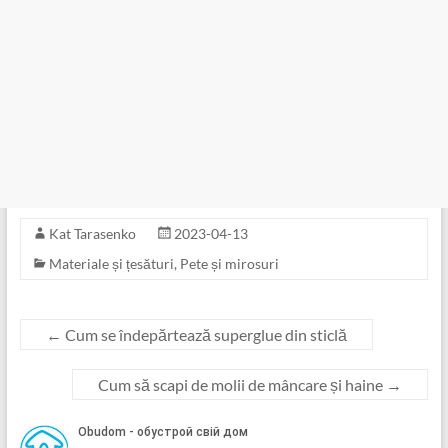
Kat Tarasenko
2023-04-13
Materiale și țesături
,
Pete și mirosuri
←
Cum se îndepărtează superglue din sticlă
Cum să scapi de molii de mâncare și haine
→