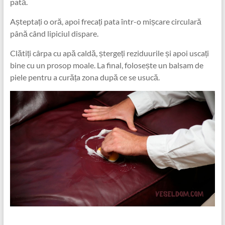
pată.
Așteptați o oră, apoi frecați pata într-o mișcare circulară
până când lipiciul dispare.
Clătiți cârpa cu apă caldă, ștergeți reziduurile și apoi uscați
bine cu un prosop moale. La final, folosește un balsam de
piele pentru a curăța zona după ce se usucă.