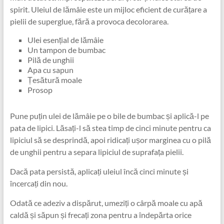
spirit. Uleiul de lămâie este un mijloc eficient de curățare a
pielii de superglue, fără a provoca decolorarea.
Ulei esențial de lămâie
Un tampon de bumbac
Pilă de unghii
Apa cu sapun
Țesătură moale
Prosop
Pune puțin ulei de lămâie pe o bile de bumbac și aplică-l pe
pata de lipici. Lăsați-l să stea timp de cinci minute pentru ca
lipiciul să se desprindă, apoi ridicați ușor marginea cu o pilă
de unghii pentru a separa lipiciul de suprafața pielii.
Dacă pata persistă, aplicați uleiul încă cinci minute și
încercați din nou.
Odată ce adeziv a dispărut, umeziți o cârpă moale cu apă
caldă și săpun și frecați zona pentru a îndepărta orice