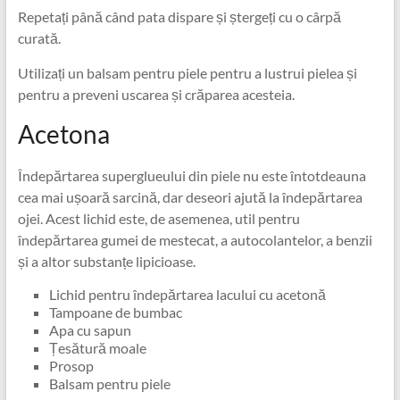
Repetați până când pata dispare și ștergeți cu o cârpă
curată.
Utilizați un balsam pentru piele pentru a lustrui pielea și
pentru a preveni uscarea și crăparea acesteia.
Acetona
Îndepărtarea superglueului din piele nu este întotdeauna
cea mai ușoară sarcină, dar deseori ajută la îndepărtarea
ojei. Acest lichid este, de asemenea, util pentru
îndepărtarea gumei de mestecat, a autocolantelor, a benzii
și a altor substanțe lipicioase.
Lichid pentru îndepărtarea lacului cu acetonă
Tampoane de bumbac
Apa cu sapun
Țesătură moale
Prosop
Balsam pentru piele