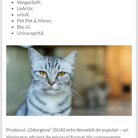
VergasSoft;
LeArtis;
urină;
Pet Pet & Miros;
Bio-G;
Urina oprită.
Produsul „Odorgone” (SUA) este deosebit de popular – un
eliminator eficient de mirosuri format din componente