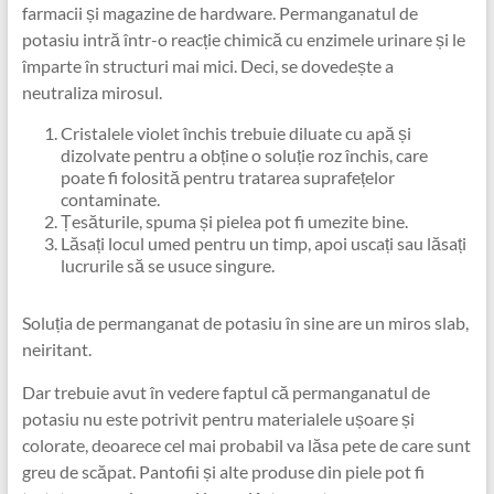
farmacii și magazine de hardware. Permanganatul de
potasiu intră într-o reacție chimică cu enzimele urinare și le
împarte în structuri mai mici. Deci, se dovedește a
neutraliza mirosul.
Cristalele violet închis trebuie diluate cu apă și
dizolvate pentru a obține o soluție roz închis, care
poate fi folosită pentru tratarea suprafețelor
contaminate.
Țesăturile, spuma și pielea pot fi umezite bine.
Lăsați locul umed pentru un timp, apoi uscați sau lăsați
lucrurile să se usuce singure.
Soluția de permanganat de potasiu în sine are un miros slab,
neiritant.
Dar trebuie avut în vedere faptul că permanganatul de
potasiu nu este potrivit pentru materialele ușoare și
colorate, deoarece cel mai probabil va lăsa pete de care sunt
greu de scăpat. Pantofii și alte produse din piele pot fi