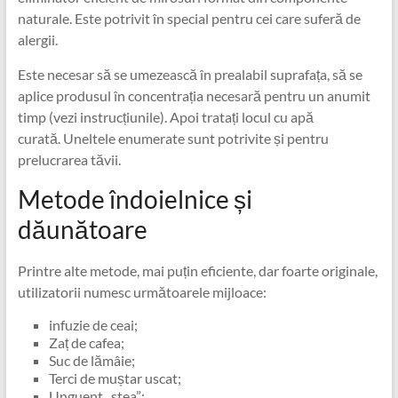
naturale. Este potrivit în special pentru cei care suferă de
alergii.
Este necesar să se umezească în prealabil suprafața, să se
aplice produsul în concentrația necesară pentru un anumit
timp (vezi instrucțiunile). Apoi tratați locul cu apă
curată. Uneltele enumerate sunt potrivite și pentru
prelucrarea tăvii.
Metode îndoielnice și
dăunătoare
Printre alte metode, mai puțin eficiente, dar foarte originale,
utilizatorii numesc următoarele mijloace:
infuzie de ceai;
Zaț de cafea;
Suc de lămâie;
Terci de muștar uscat;
Unguent „stea”;