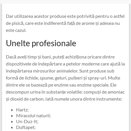
Dar utilizarea acestor produse este potrivită pentru o astfel
de pisică, care este indiferentă față de arome și adesea nu
este cazul.
Unelte profesionale
Dacă aveți timp și bani, puteți achiziționa oricare dintre
dispozitivele de îndepărtare a petelor moderne care ajută la
îndepărtarea mirosurilor animalelor. Sunt produse sub
formă de lichide, spume, geluri, pulberi și spray-uri. Multe
dintre ele se bazează pe enzime sau enzime speciale. Ele
descompun urina în substanțe volatile: compuși de amoniac
și dioxid de carbon. Iată numele unora dintre instrumente:
Hartz;
Miracolul naturii;
Un-Duz-It;
Duftapet;