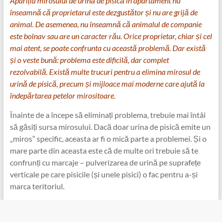
Apariția mirosului de urină de pisică în apartament nu
înseamnă că proprietarul este dezgustător și nu are grijă de
animal. De asemenea, nu înseamnă că animalul de companie
este bolnav sau are un caracter rău. Orice proprietar, chiar și cel
mai atent, se poate confrunta cu această problemă. Dar există
și o veste bună: problema este dificilă, dar complet
rezolvabilă. Există multe trucuri pentru a elimina mirosul de
urină de pisică, precum și mijloace mai moderne care ajută la
îndepărtarea petelor mirositoare.
Înainte de a începe să eliminați problema, trebuie mai întâi
să găsiți sursa mirosului. Dacă doar urina de pisică emite un
„miros” specific, aceasta ar fi o mică parte a problemei. Și o
mare parte din aceasta este că de multe ori trebuie să te
confrunți cu marcaje – pulverizarea de urină pe suprafețe
verticale pe care pisicile (și unele pisici) o fac pentru a-și
marca teritoriul.