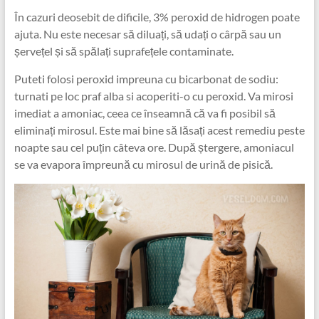
În cazuri deosebit de dificile, 3% peroxid de hidrogen poate
ajuta. Nu este necesar să diluați, să udați o cârpă sau un
șervețel și să spălați suprafețele contaminate.
Puteti folosi peroxid impreuna cu bicarbonat de sodiu:
turnati pe loc praf alba si acoperiti-o cu peroxid. Va mirosi
imediat a amoniac, ceea ce înseamnă că va fi posibil să
eliminați mirosul. Este mai bine să lăsați acest remediu peste
noapte sau cel puțin câteva ore. După ștergere, amoniacul
se va evapora împreună cu mirosul de urină de pisică.