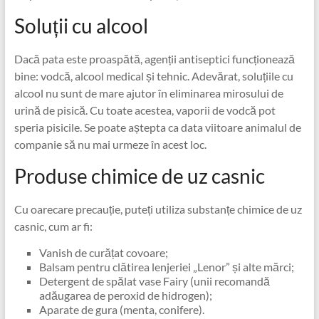
Soluții cu alcool
Dacă pata este proaspătă, agenții antiseptici funcționează
bine: vodcă, alcool medical și tehnic. Adevărat, soluțiile cu
alcool nu sunt de mare ajutor în eliminarea mirosului de
urină de pisică. Cu toate acestea, vaporii de vodcă pot
speria pisicile. Se poate aștepta ca data viitoare animalul de
companie să nu mai urmeze în acest loc.
Produse chimice de uz casnic
Cu oarecare precauție, puteți utiliza substanțe chimice de uz
casnic, cum ar fi:
Vanish de curățat covoare;
Balsam pentru clătirea lenjeriei „Lenor” și alte mărci;
Detergent de spălat vase Fairy (unii recomandă
adăugarea de peroxid de hidrogen);
Aparate de gura (menta, conifere).