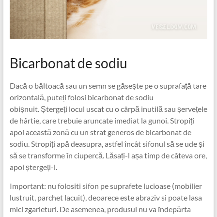
Bicarbonat de sodiu
Dacă o băltoacă sau un semn se găsește pe o suprafață tare
orizontală, puteți folosi bicarbonat de sodiu
obișnuit. Ștergeți locul uscat cu o cârpă inutilă sau șervețele
de hârtie, care trebuie aruncate imediat la gunoi. Stropiți
apoi această zonă cu un strat generos de bicarbonat de
sodiu. Stropiți apă deasupra, astfel încât sifonul să se ude și
să se transforme în ciupercă. Lăsați-l așa timp de câteva ore,
apoi ștergeți-l.
Important: nu folositi sifon pe suprafete lucioase (mobilier
lustruit, parchet lacuit), deoarece este abraziv si poate lasa
mici zgarieturi. De asemenea, produsul nu va îndepărta