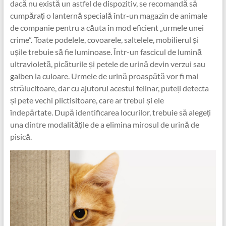
dacă nu există un astfel de dispozitiv, se recomandă să
cumpărați o lanternă specială într-un magazin de animale
de companie pentru a căuta în mod eficient „urmele unei
crime”. Toate podelele, covoarele, saltelele, mobilierul și
ușile trebuie să fie luminoase. Într-un fascicul de lumină
ultravioletă, picăturile și petele de urină devin verzui sau
galben la culoare. Urmele de urină proaspătă vor fi mai
strălucitoare, dar cu ajutorul acestui felinar, puteți detecta
și pete vechi plictisitoare, care ar trebui și ele
îndepărtate. După identificarea locurilor, trebuie să alegeți
una dintre modalitățile de a elimina mirosul de urină de
pisică.