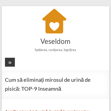
Skip
to
content
Veseldom
Spălarea, curățarea, îngrijirea
Meniu
Cum să eliminați mirosul de urină de
pisică: TOP-9 înseamnă