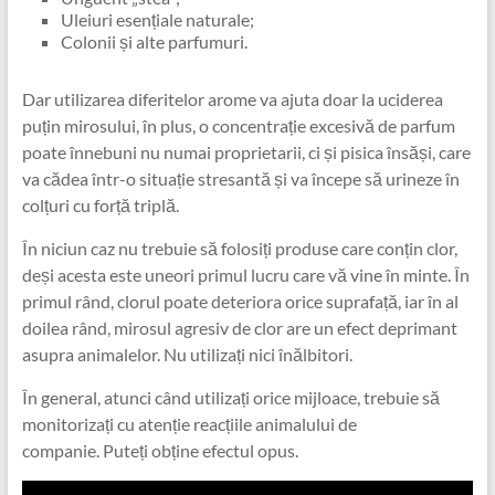
Uleiuri esențiale naturale;
Colonii și alte parfumuri.
Dar utilizarea diferitelor arome va ajuta doar la uciderea
puțin mirosului, în plus, o concentrație excesivă de parfum
poate înnebuni nu numai proprietarii, ci și pisica însăși, care
va cădea într-o situație stresantă și va începe să urineze în
colțuri cu forță triplă.
În niciun caz nu trebuie să folosiți produse care conțin clor,
deși acesta este uneori primul lucru care vă vine în minte. În
primul rând, clorul poate deteriora orice suprafață, iar în al
doilea rând, mirosul agresiv de clor are un efect deprimant
asupra animalelor. Nu utilizați nici înălbitori.
În general, atunci când utilizați orice mijloace, trebuie să
monitorizați cu atenție reacțiile animalului de
companie. Puteți obține efectul opus.