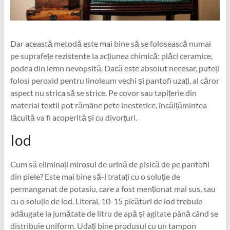
Dar această metodă este mai bine să se folosească numai
pe suprafețe rezistente la acțiunea chimică: plăci ceramice,
podea din lemn nevopsită. Dacă este absolut necesar, puteți
folosi peroxid pentru linoleum vechi și pantofi uzați, al căror
aspect nu strica să se strice. Pe covor sau tapițerie din
material textil pot rămâne pete inestetice, încălțămintea
lăcuită va fi acoperită și cu divorțuri.
Iod
Cum să eliminați mirosul de urină de pisică de pe pantofii
din piele? Este mai bine să-l tratați cu o soluție de
permanganat de potasiu, care a fost menționat mai sus, sau
cu o soluție de iod. Literal, 10-15 picături de iod trebuie
adăugate la jumătate de litru de apă și agitate până când se
distribuie uniform. Udați bine produsul cu un tampon