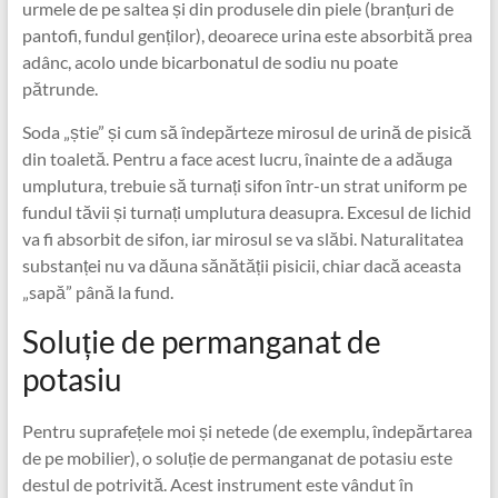
urmele de pe saltea și din produsele din piele (branțuri de
pantofi, fundul genților), deoarece urina este absorbită prea
adânc, acolo unde bicarbonatul de sodiu nu poate
pătrunde.
Soda „știe” și cum să îndepărteze mirosul de urină de pisică
din toaletă. Pentru a face acest lucru, înainte de a adăuga
umplutura, trebuie să turnați sifon într-un strat uniform pe
fundul tăvii și turnați umplutura deasupra. Excesul de lichid
va fi absorbit de sifon, iar mirosul se va slăbi. Naturalitatea
substanței nu va dăuna sănătății pisicii, chiar dacă aceasta
„sapă” până la fund.
Soluție de permanganat de
potasiu
Pentru suprafețele moi și netede (de exemplu, îndepărtarea
de pe mobilier), o soluție de permanganat de potasiu este
destul de potrivită. Acest instrument este vândut în