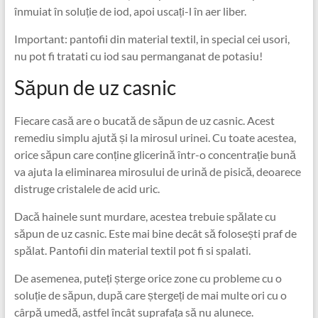
înmuiat în soluție de iod, apoi uscați-l în aer liber.
Important: pantofii din material textil, in special cei usori,
nu pot fi tratati cu iod sau permanganat de potasiu!
Săpun de uz casnic
Fiecare casă are o bucată de săpun de uz casnic. Acest
remediu simplu ajută și la mirosul urinei. Cu toate acestea,
orice săpun care conține glicerină într-o concentrație bună
va ajuta la eliminarea mirosului de urină de pisică, deoarece
distruge cristalele de acid uric.
Dacă hainele sunt murdare, acestea trebuie spălate cu
săpun de uz casnic. Este mai bine decât să folosești praf de
spălat. Pantofii din material textil pot fi si spalati.
De asemenea, puteți șterge orice zone cu probleme cu o
soluție de săpun, după care ștergeți de mai multe ori cu o
cârpă umedă, astfel încât suprafața să nu alunece.