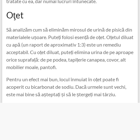
tratate cu ea, dar numai lucruri întunecate.
Oţet
Să analizăm cum să eliminăm mirosul de urină de pisică din
materialele ușoare. Puteți folosi esență de oțet. Oțetul diluat
cu apă (un raport de aproximativ 1:3) este un remediu
acceptabil. Cu oțet diluat, puteți elimina urina de pe aproape
orice suprafață: de pe podea, tapițerie canapea, covor, alt
mobilier moale, pantofi.
Pentru un efect mai bun, locul înmuiat în oțet poate fi
acoperit cu bicarbonat de sodiu. Dacă urmele sunt vechi,
este mai bine să așteptați și să le ștergeți mai târziu.