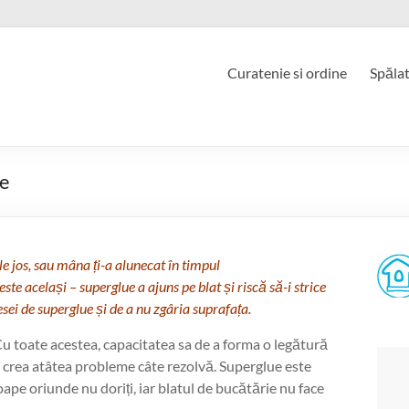
Curatenie si ordine
Spăla
ue
le jos, sau mâna ți-a alunecat în timpul
 este același – superglue a ajuns pe blat și riscă să-i strice
sei de superglue și de a nu zgâria suprafața.
 Cu toate acestea, capacitatea sa de a forma o legătură
crea atâtea probleme câte rezolvă. Superglue este
oape oriunde nu doriți, iar blatul de bucătărie nu face