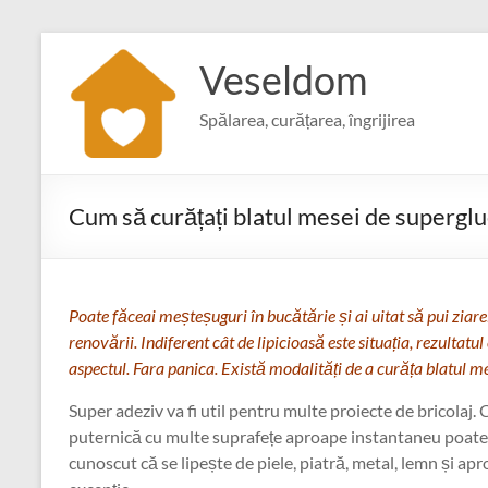
Skip
to
Veseldom
content
Spălarea, curățarea, îngrijirea
Cum să curățați blatul mesei de supergl
Poate făceai meșteșuguri în bucătărie și ai uitat să pui ziare
renovării. Indiferent cât de lipicioasă este situația, rezultatul
aspectul. Fara panica. Există modalități de a curăța blatul me
Super adeziv va fi util pentru multe proiecte de bricolaj.
puternică cu multe suprafețe aproape instantaneu poate 
cunoscut că se lipește de piele, piatră, metal, lemn și apr