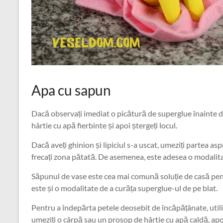
Apa cu sapun
Dacă observați imediat o picătură de superglue înainte de
hârtie cu apă fierbinte și apoi ștergeți locul.
Dacă aveți ghinion și lipiciul s-a uscat, umeziți partea as
frecați zona pătată. De asemenea, este adesea o modalitat
Săpunul de vase este cea mai comună soluție de casă pen
este și o modalitate de a curăța superglue-ul de pe blat.
Pentru a îndepărta petele deosebit de încăpățânate, utili
umeziți o cârpă sau un prosop de hârtie cu apă caldă, apo