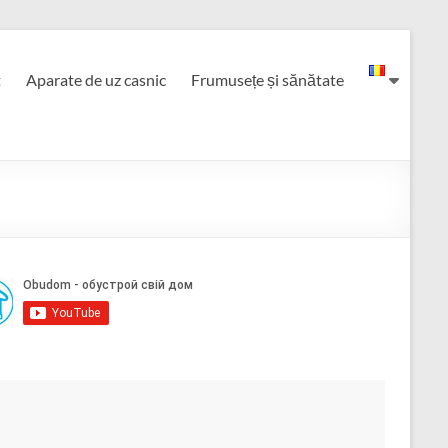
t
Aparate de uz casnic
Frumusețe și sănătate