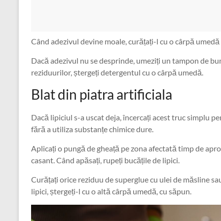
Când adezivul devine moale, curățați-l cu o cârpă umedă s
Dacă adezivul nu se desprinde, umeziți un tampon de bu
reziduurilor, ștergeți detergentul cu o cârpă umedă.
Blat din piatra artificiala
Dacă lipiciul s-a uscat deja, încercați acest truc simplu p
fără a utiliza substanțe chimice dure.
Aplicați o pungă de gheață pe zona afectată timp de apro
casant. Când apăsați, rupeți bucățile de lipici.
Curățați orice reziduu de superglue cu ulei de măsline sa
lipici, ștergeți-l cu o altă cârpă umedă, cu săpun.