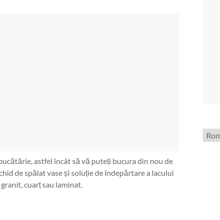
Aleg
o
limb
bucătărie, astfel încât să vă puteți bucura din nou de
lichid de spălat vase și soluție de îndepărtare a lacului
granit, cuarț sau laminat.