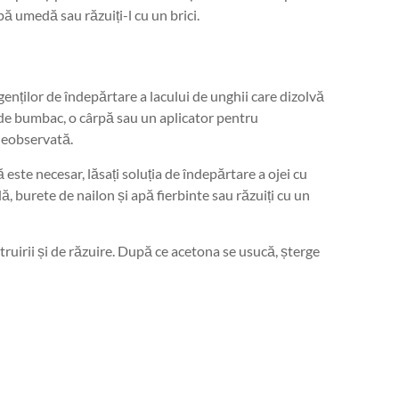
pă umedă sau răzuiți-l cu un brici.
enților de îndepărtare a lacului de unghii care dizolvă
n de bumbac, o cârpă sau un aplicator pentru
 neobservată.
este necesar, lăsați soluția de îndepărtare a ojei cu
 burete de nailon și apă fierbinte sau răzuiți cu un
truirii și de răzuire. După ce acetona se usucă, șterge