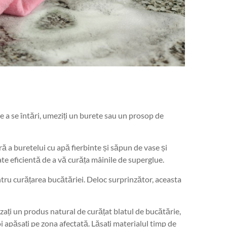
 a se întări, umeziți un burete sau un prosop de
pră a buretelui cu apă fierbinte și săpun de vase și
e eficientă de a vă curăța mâinile de superglue.
tru curățarea bucătăriei. Deloc surprinzător, aceasta
zați un produs natural de curățat blatul de bucătărie,
i apăsați pe zona afectată. Lăsați materialul timp de