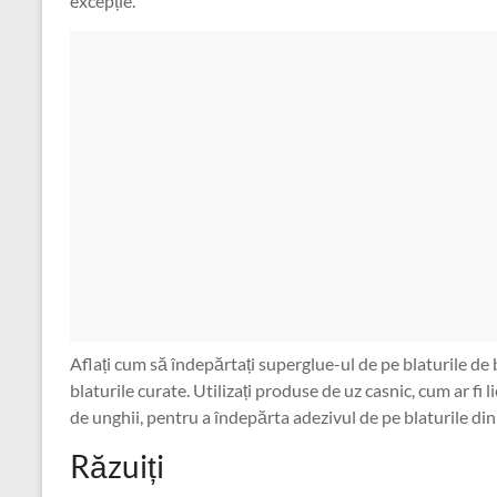
excepție.
Aflați cum să îndepărtați superglue-ul de pe blaturile de 
blaturile curate. Utilizați produse de uz casnic, cum ar fi 
de unghii, pentru a îndepărta adezivul de pe blaturile din 
Răzuiți