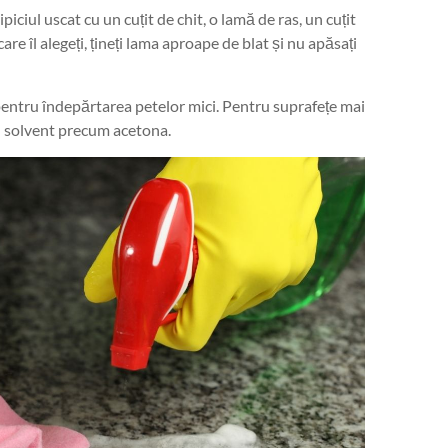
lipiciul uscat cu un cuțit de chit, o lamă de ras, un cuțit
are îl alegeți, țineți lama aproape de blat și nu apăsați
 pentru îndepărtarea petelor mici. Pentru suprafețe mai
 un solvent precum acetona.