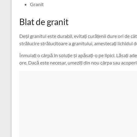
Granit
Blat de granit
Deși granitul este durabil, evitați curățenii dure ori de cât
strălucire strălucitoare a granitului, amestecați lichidul
Înmuiați o cârpă în soluție și apăsați-o pe lipici. Lăsați
ore. Dacă este necesar, umeziți din nou cârpa sau acoperiț