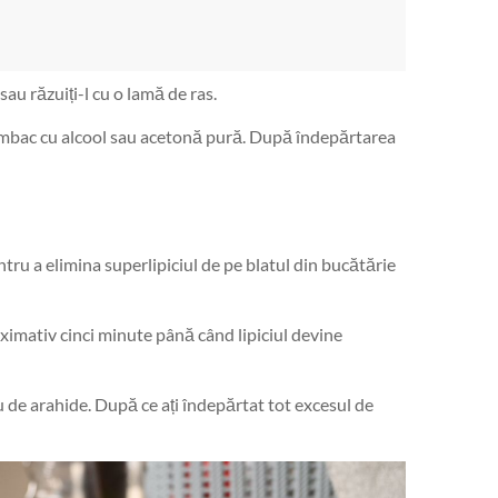
au răzuiți-l cu o lamă de ras.
mbac cu alcool sau acetonă pură. După îndepărtarea
entru a elimina superlipiciul de pe blatul din bucătărie
ximativ cinci minute până când lipiciul devine
u de arahide. După ce ați îndepărtat tot excesul de