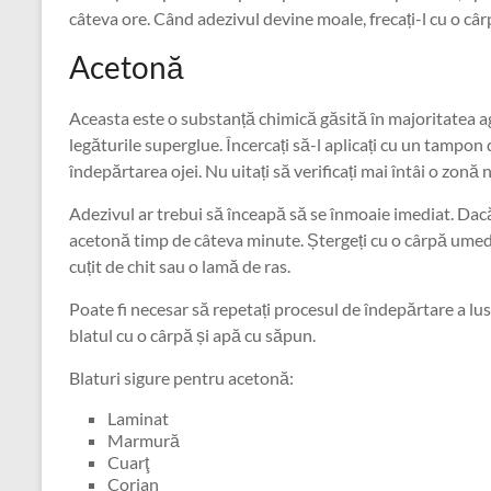
câteva ore. Când adezivul devine moale, frecați-l cu o câr
Acetonă
Aceasta este o substanță chimică găsită în majoritatea ag
legăturile superglue. Încercați să-l aplicați cu un tampo
îndepărtarea ojei. Nu uitați să verificați mai întâi o zonă
Adezivul ar trebui să înceapă să se înmoaie imediat. Dacă 
acetonă timp de câteva minute. Ștergeți cu o cârpă umedă,
cuțit de chit sau o lamă de ras.
Poate fi necesar să repetați procesul de îndepărtare a lus
blatul cu o cârpă și apă cu săpun.
Blaturi sigure pentru acetonă:
Laminat
Marmură
Cuarţ
Corian