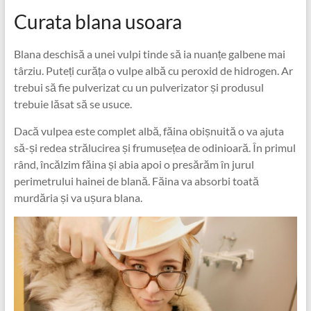
Curata blana usoara
Blana deschisă a unei vulpi tinde să ia nuanțe galbene mai
târziu. Puteți curăța o vulpe albă cu peroxid de hidrogen. Ar
trebui să fie pulverizat cu un pulverizator și produsul
trebuie lăsat să se usuce.
Dacă vulpea este complet albă, făina obișnuită o va ajuta
să-și redea strălucirea și frumusețea de odinioară. În primul
rând, încălzim făina și abia apoi o presărăm în jurul
perimetrului hainei de blană. Făina va absorbi toată
murdăria și va ușura blana.