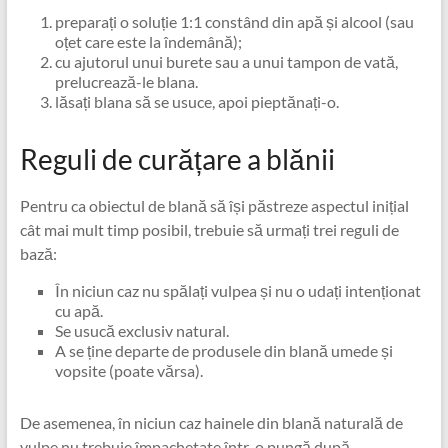
preparați o soluție 1:1 constând din apă și alcool (sau
oțet care este la îndemână);
cu ajutorul unui burete sau a unui tampon de vată,
prelucrează-le blana.
lăsați blana să se usuce, apoi pieptănați-o.
Reguli de curățare a blănii
Pentru ca obiectul de blană să își păstreze aspectul inițial
cât mai mult timp posibil, trebuie să urmați trei reguli de
bază:
În niciun caz nu spălați vulpea și nu o udați intenționat
cu apă.
Se usucă exclusiv natural.
A se ține departe de produsele din blană umede și
vopsite (poate vărsa).
De asemenea, în niciun caz hainele din blană naturală de
vulpe nu trebuie împachetate într-o pungă după