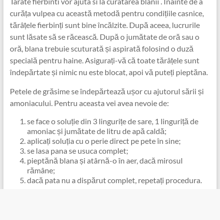
Tarate fierbinti vor ajuta si la curatarea blanii . Înainte de a
curăța vulpea cu această metodă pentru condițiile casnice,
tărâțele fierbinți sunt bine încălzite. După aceea, lucrurile
sunt lăsate să se răcească. După o jumătate de oră sau o
oră, blana trebuie scuturată și aspirată folosind o duză
specială pentru haine. Asigurați-vă că toate tărâțele sunt
îndepărtate și nimic nu este blocat, apoi vă puteți pieptăna.
Petele de grăsime se îndepărtează ușor cu ajutorul sării și
amoniacului. Pentru aceasta vei avea nevoie de:
se face o soluție din 3 lingurițe de sare, 1 linguriță de
amoniac și jumătate de litru de apă caldă;
aplicați soluția cu o perie direct pe pete în sine;
se lasa pana se usuca complet;
pieptănă blana și atârnă-o în aer, dacă mirosul
rămâne;
dacă pata nu a dispărut complet, repetați procedura.