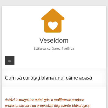
Skip
to
content
Veseldom
Spălarea, curățarea, îngrijirea
Meniu
Cum să curățați blana unui câine acasă
Astăzi în magazine puteți găsi o mulțime de produse
profesionale care au proprietăți degresante, hidrofuge și