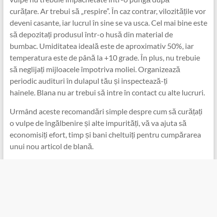
curățare. Ar trebui să „respire”. În caz contrar, vilozitățile vor
deveni casante, iar lucrul în sine se va usca. Cel mai bine este
să depozitați produsul într-o husă din material de
bumbac. Umiditatea ideală este de aproximativ 50%, iar
temperatura este de până la +10 grade. În plus, nu trebuie
să neglijați mijloacele împotriva moliei. Organizează
periodic audituri în dulapul tău și inspectează-ți
hainele. Blana nu ar trebui să intre în contact cu alte lucruri.
Urmând aceste recomandări simple despre cum să curățați
o vulpe de îngălbenire și alte impurități, vă va ajuta să
economisiți efort, timp și bani cheltuiți pentru cumpărarea
unui nou articol de blană.