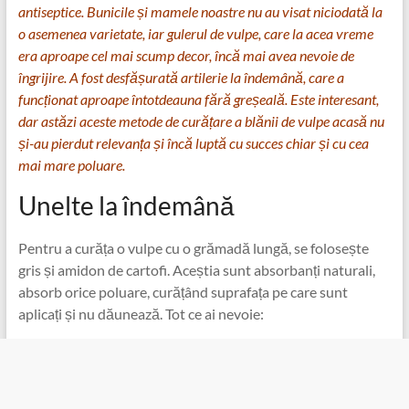
antiseptice. Bunicile și mamele noastre nu au visat niciodată la
o asemenea varietate, iar gulerul de vulpe, care la acea vreme
era aproape cel mai scump decor, încă mai avea nevoie de
îngrijire. A fost desfășurată artilerie la îndemână, care a
funcționat aproape întotdeauna fără greșeală. Este interesant,
dar astăzi aceste metode de curățare a blănii de vulpe acasă nu
și-au pierdut relevanța și încă luptă cu succes chiar și cu cea
mai mare poluare.
Unelte la îndemână
Pentru a curăța o vulpe cu o grămadă lungă, se folosește
gris și amidon de cartofi. Aceștia sunt absorbanți naturali,
absorb orice poluare, curățând suprafața pe care sunt
aplicați și nu dăunează. Tot ce ai nevoie: