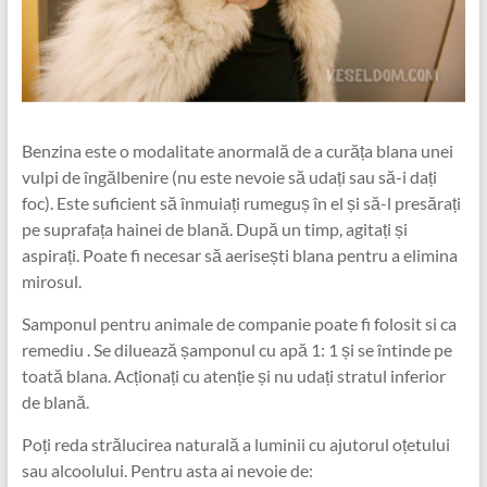
Benzina este o modalitate anormală de a curăța blana unei
vulpi de îngălbenire (nu este nevoie să udați sau să-i dați
foc). Este suficient să înmuiați rumeguș în el și să-l presărați
pe suprafața hainei de blană. După un timp, agitați și
aspirați. Poate fi necesar să aerisești blana pentru a elimina
mirosul.
Samponul pentru animale de companie poate fi folosit si ca
remediu . Se diluează șamponul cu apă 1: 1 și se întinde pe
toată blana. Acționați cu atenție și nu udați stratul inferior
de blană.
Poți reda strălucirea naturală a luminii cu ajutorul oțetului
sau alcoolului. Pentru asta ai nevoie de: