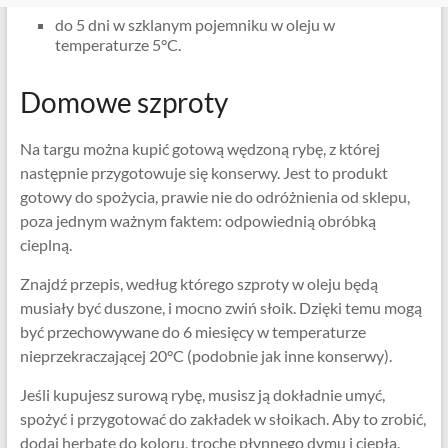
do 5 dni w szklanym pojemniku w oleju w
temperaturze 5°C.
Domowe szproty
Na targu można kupić gotową wędzoną rybę, z której
następnie przygotowuje się konserwy. Jest to produkt
gotowy do spożycia, prawie nie do odróżnienia od sklepu,
poza jednym ważnym faktem: odpowiednią obróbką
cieplną.
Znajdź przepis, według którego szproty w oleju będą
musiały być duszone, i mocno zwiń słoik. Dzięki temu mogą
być przechowywane do 6 miesięcy w temperaturze
nieprzekraczającej 20°C (podobnie jak inne konserwy).
Jeśli kupujesz surową rybę, musisz ją dokładnie umyć,
spożyć i przygotować do zakładek w słoikach. Aby to zrobić,
dodaj herbatę do koloru, trochę płynnego dymu i ciepła.