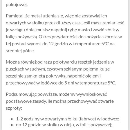
pokojowej.
Pamiętaj, że metal utlenia się, więc nie zostawiaj ich
otwartych w słoiku przez dłuższy czas.Jeśli masz zamiar jeść
je w ciągu dnia, musisz napełnij rybę masło i zawiń słoik w
folię spożywczą. Okres przydatności do spożycia szprota w
tej postaci wynosi do 12 godzin w temperaturze 5°C na
średniej półce.
Można również od razu po otwarciu resztek jedzenia w
puszkach w suchym, czystym szklanym pojemniku ze
szczelnie zamkniętą pokrywką, napełnić olejem i
przechowywać w lodówce do 5 dni w temperaturze 5°C.
Podsumowując powyższe, możemy wywnioskować
podstawowe zasady, ile można przechowywać otwarte
szproty:
1-2 godziny w otwartym słoiku (fabryce) w lodówce;
do 12 godzin w słoiku w oleju, w folii spożywczej;